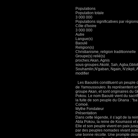
Populations
Population totale
3 000 000
Populations significatives par régions
Côte d'Ivoire
3 000 000
Autre
Langue(s)
Baoulé
Religion(s)
Christianisme, religion traditionnelle
Groupe(s) relié(s)
proches:Akan, Agnis
sous-groupes:Akolé, Sah, Agba,Gbloh,
Souhamlin,N'gaban, Ngain, N'zikpli,
modifier
Les Baoulés constituent un peuple de 
de Yamoussoukro. Ils représentent env
groupe Akan, et sont originaires du Gha
Pokou. Le nom Baoulé vient du sacrific
la fuite de son peuple du Ghana : “ba 
Comoé.
Mythe Fondateur
Présentation
Dans cette légende, il s’agit de la rei
Abla Pokou, la reine de Koumassi et d
Elle et son peuple vivent en paix jus
par des peuples nomades vivant autour 
une bonne récolte. Une prompte décisi