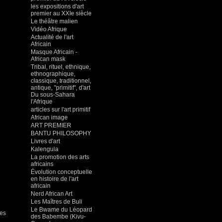
les expositions d'art
premier au XXIe siècle
Le théâtre malien
Vidéo Afrique
Actualité de l'art
Africain
Masque Africain -
African mask
Tribal, rituel, ethnique,
ethnographique,
classique, traditionnel,
antique, "primitif", d'art
Du sous-Sahara
l'Afrique
articles sur l'art primitif
African image
ART PREMIER
BANTU PHILOSOPHY
Livres d'art
Kalengula
La promotion des arts
africains
Évolution conceptuelle
en histoire de l'art
africain
Nerd African Art
Les Maîtres de Buli
Le Bwame du Léopard
des
des Babembe (Kivu-