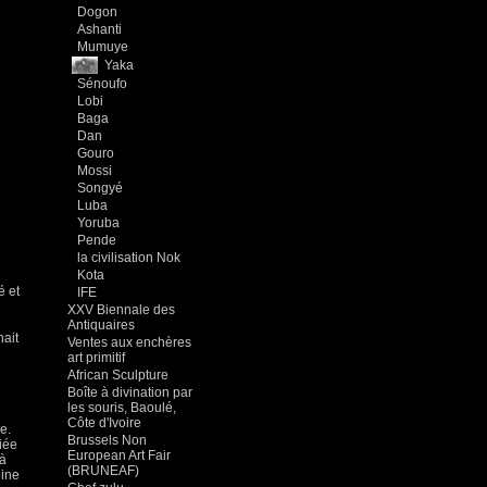
Dogon
Ashanti
Mumuye
Yaka
Sénoufo
Lobi
Baga
Dan
Gouro
Mossi
Songyé
Luba
Yoruba
Pende
la civilisation Nok
Kota
é et
IFE
XXV Biennale des
Antiquaires
nait
Ventes aux enchères
art primitif
African Sculpture
Boîte à divination par
les souris, Baoulé,
Côte d'Ivoire
e.
Brussels Non
iée
European Art Fair
 à
(BRUNEAF)
eine