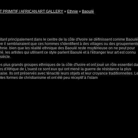
T PRIMITIF / AFRICAN ART GALLERY
»
Ethnie
»
Baoulé
itant principalement dans le centre de la côte d'Ivoire se définissent comme Baoulé
ve il semblairaient que ces hommes s'identifient à des villages ou des groupement
ethnie. bien que les réalité ethnique des Baoulé reste msytérieuse on ne peut pour
é. les artistes qui utilisent ce style parlent Baoulé et à l'étranger leur art est connu
siècle.
s plus grands groupes ethniques de la côte d'Ivoire et ont joué un rôle essentiel d
es d'Afrique de L'ouest ce sont eux qui ont mené la guerre de résistance la plus
aise. Ils ont préservés avec ténacité leurs objets et leur croyance traditionnelles. L
es formes de christianisme et ont été peu réceptif à l'islam