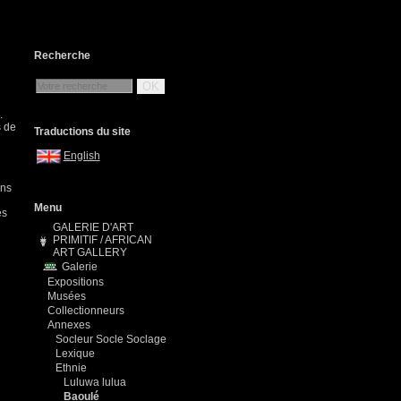
Recherche
OK
.
s de
Traductions du site
English
ans
Menu
es
GALERIE D'ART
PRIMITIF / AFRICAN
ART GALLERY
Galerie
Expositions
Musées
Collectionneurs
Annexes
Socleur Socle Soclage
Lexique
Ethnie
Luluwa lulua
Baoulé