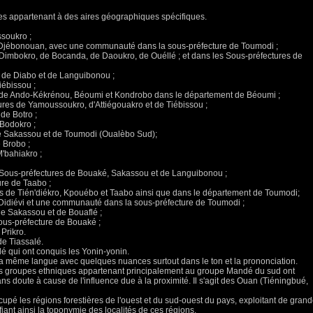
pes appartenant à des aires géographiques spécifiques.
soukro ;
e Djébonouan, avec une communauté dans la sous-préfecture de Toumodi ;
Dimbokro, de Bocanda, de Daoukro, de Ouéllé ; et dans les Sous-préfectures de
s de Diabo et de Languibonou ;
iébissou ;
s de Ando-Kékrénou, Béoumi et Kondrobo dans le département de Béoumi ;
ures de Yamoussoukro, d'Attiégouakro et de Tiébissou ;
 de Botro ;
 Bodokro ;
e Sakassou et de Toumodi (Oualèbo Sud);
e Brobo ;
'bahiakro ;
es Sous-préfectures de Bouaké, Sakassou et de Languibonou ;
ure de Taabo ;
es de Tién'diékro, Kpouébo et Taabo ainsi que dans le département de Toumodi;
e Didiévi et une communauté dans la sous-préfecture de Toumodi ;
e Sakassou et de Bouaflé ;
ous-préfecture de Bouaké ;
Prikro.
e Tiassalé.
é qui ont conquis les Yonin-yonin.
la même langue avec quelques nuances surtout dans le ton et la prononciation.
es groupes ethniques appartenant principalement au groupe Mandé du sud ont
ns doute à cause de l'influence due à la proximité. Il s'agit des Ouan (Tiéningbué,
ccupé les régions forestières de l'ouest et du sud-ouest du pays, exploitant de gran
iant ainsi la toponymie des localités de ces régions.