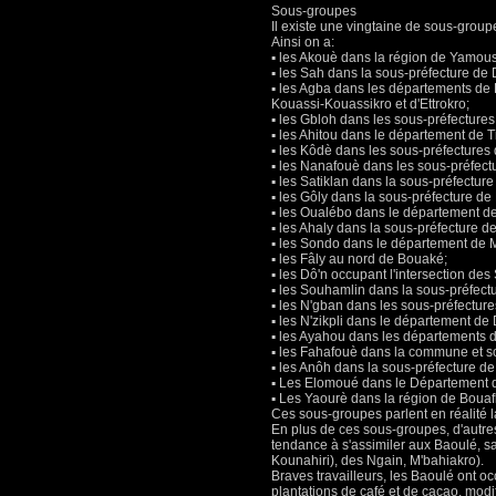
Sous-groupes
Il existe une vingtaine de sous-grou
Ainsi on a:
▪ les Akouè dans la région de Yamous
▪ les Sah dans la sous-préfecture d
▪ les Agba dans les départements de 
Kouassi-Kouassikro et d'Ettrokro;
▪ les Gbloh dans les sous-préfecture
▪ les Ahitou dans le département de T
▪ les Kôdè dans les sous-préfecture
▪ les Nanafouè dans les sous-préfect
▪ les Satiklan dans la sous-préfecture
▪ les Gôly dans la sous-préfecture de
▪ les Oualébo dans le département d
▪ les Ahaly dans la sous-préfecture d
▪ les Sondo dans le département de M
▪ les Fâly au nord de Bouaké;
▪ les Dô'n occupant l'intersection d
▪ les Souhamlin dans la sous-préfect
▪ les N'gban dans les sous-préfectur
▪ les N'zikpli dans le département d
▪ les Ayahou dans les départements d
▪ les Fahafouè dans la commune et s
▪ les Anôh dans la sous-préfecture de 
▪ Les Elomoué dans le Département d
▪ Les Yaourè dans la région de Bouafl
Ces sous-groupes parlent en réalité 
En plus de ces sous-groupes, d'autr
tendance à s'assimiler aux Baoulé, sa
Kounahiri), des Ngain, M'bahiakro).
Braves travailleurs, les Baoulé ont o
plantations de café et de cacao, modif