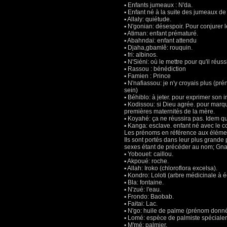
▪ Enfants jumeaux : N'da.
▪ Enfant né à la suite des jumeaux d
▪ Allaly: quiétude.
▪ N'gonian: désespoir. Pour conjurer l
▪ Atiman: enfant prématuré.
▪ Abahndai: enfant attendu
▪ Djaha,gbamlê: rouquin.
▪ fri: albinos.
▪ N'Siéni: où le mettre pour qu'il ré
▪ Rassou : bénédiction
▪ Famien : Prince
▪ N'nafiassou: je n'y croyais plus (
sein)
▪ Béhiblo: à jeter. pour exprimer son
▪ Kodissou: si Dieu agrée. pour marque
premières maternités de la mère.
▪ Koyahé: ça ne réussira pas. Idem 
▪ Kanga: esclave. enfant né avec le c
Les prénoms en référence aux élémen
Ils sont portés dans leur plus grande 
sexes étant de précéder au nom; Gn
▪ Yobouet: caillou.
▪ Akpoué: roche.
▪ Allah: Iroko (chloroflora excelsa).
▪ Kondro: Loloti (arbre médicinale à 
▪ Bla: fontaine.
▪ N'zué: l'eau.
▪ Frondo: Baobab.
▪ Faitai: Lac.
▪ N'go: huile de palme (prénom donné 
▪ Lomé: espèce de palmiste spécial
▪ M'mé: palmier.