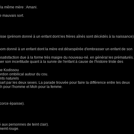
e la même mère : Amani.
e mauvais sort.
ussisse (prénom donné à un enfant dont les frères aînés sont décédés à la naissance)
prénom donné à un enfant dont la mère est désespérée d'embrasser un enfant de son
 insatisfaction due à la forme très maigre du nouveau-né. en général les prématurés.
r son incertitude quant à la survie de l'enfant à cause de l'histoire triste des
que Kodissou
ordon ombilical autour du cou.
ts naturels
part par les deux sexes. La parade trouvée pour faire la différence entre les deux
ah pour l'homme et Moh pour la femme.
écorce épaisse).
aux personnes de teint clair).
ememt rouge.