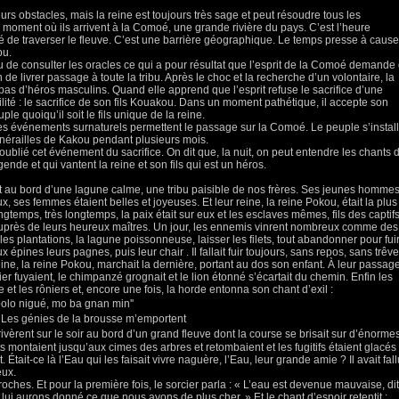
eurs obstacles, mais la reine est toujours très sage et peut résoudre tous les
moment où ils arrivent à la Comoé, une grande rivière du pays. C’est l’heure
ité de traverser le fleuve. C’est une barrière géographique. Le temps presse à cause
bu.
u de consulter les oracles ce qui a pour résultat que l’esprit de la Comoé demande
e livrer passage à toute la tribu. Après le choc et la recherche d’un volontaire, la
’a pas d’héros masculins. Quand elle apprend que l’esprit refuse le sacrifice d’une
lité : le sacrifice de son fils Kouakou. Dans un moment pathétique, il accepte son
le quoiqu’il soit le fils unique de la reine.
des événements surnaturels permettent le passage sur la Comoé. Le peuple s’instal
funérailles de Kakou pendant plusieurs mois.
oublié cet événement du sacrifice. On dit que, la nuit, on peut entendre les chants 
gende et qui vantent la reine et son fils qui est un héros.
ait au bord d’une lagune calme, une tribu paisible de nos frères. Ses jeunes homme
 ses femmes étaient belles et joyeuses. Et leur reine, la reine Pokou, était la plus
ngtemps, très longtemps, la paix était sur eux et les esclaves mêmes, fils des captif
auprès de leurs heureux maîtres. Un jour, les ennemis vinrent nombreux comme des
, les plantations, la lagune poissonneuse, laisser les filets, tout abandonner pour fuir.
aux épines leurs pagnes, puis leur chair . Il fallait fuir toujours, sans repos, sans trêve
eine, la reine Pokou, marchait la dernière, portant au dos son enfant. À leur passag
lier fuyaient, le chimpanzé grognait et le lion étonné s’écartait du chemin. Enfin les
 et les rôniers et, encore une fois, la horde entonna son chant d’exil :
olo nigué, mo ba gnan min''
 Les génies de la brousse m’emportent
ivèrent sur le soir au bord d’un grand fleuve dont la course se brisait sur d’énorme
ots montaient jusqu’aux cimes des arbres et retombaient et les fugitifs étaient glacés
. Était-ce là l’Eau qui les faisait vivre naguère, l’Eau, leur grande amie ? Il avait fall
eux.
ches. Et pour la première fois, le sorcier parla : « L’eau est devenue mauvaise, dit-
lui aurons donné ce que nous avons de plus cher. » Et le chant d’espoir retentit :