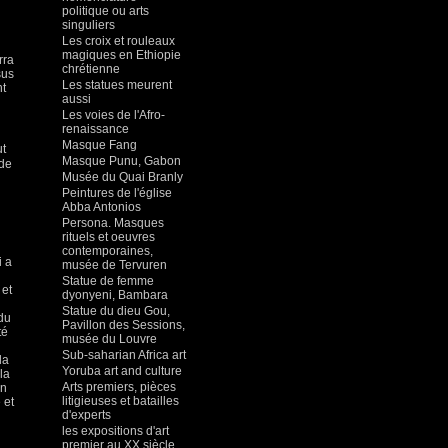
politique ou arts
singuliers
Les croix et rouleaux
magiques en Ethiopie
rra
chrétienne
sus
Les statues meurent
nt
aussi
Les voies de l'Afro-
renaissance
Masque Fang
ut
Masque Punu, Gabon
 de
Musée du Quai Branly
Peintures de l'église
Abba Antonios
Persona. Masques
rituels et oeuvres
contemporaines,
i a
musée de Tervuren
Statue de femme
 et
dyonyeni, Bambara
Statue du dieu Gou,
 du
Pavillon des Sessions,
té
musée du Louvre
Sub-saharian Africa art
la
Yoruba art and culture
la
Arts premiers, pièces
un
litigieuses et batailles
 et
d'experts
les expositions d'art
premier au XX siècle