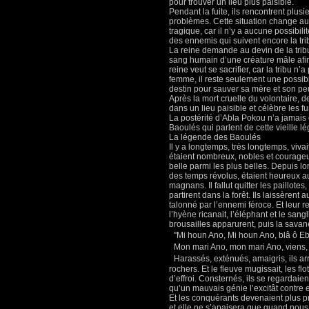
pour trouver un lieu plus paisible.
Pendant la fuite, ils rencontrent plusi
problèmes. Cette situation change au 
tragique, car il n’y a aucune possibil
des ennemis qui suivent encore la tri
La reine demande au devin de la trib
sang humain d’une créature mâle afin d
reine veut se sacrifier, car la tribu n
femme, il reste seulement une possibi
destin pour sauver sa mère et son peup
Après la mort cruelle du volontaire, 
dans un lieu paisible et célèbre les 
La postérité d’Abla Pokou n’a jamais 
Baoulés qui parlent de cette vieille lé
La légende des Baoulés
Il y a longtemps, très longtemps, viv
étaient nombreux, nobles et courageux,
belle parmi les plus belles. Depuis lo
des temps révolus, étaient heureux 
magnans. Il fallut quitter les paillotes
partirent dans la forêt. Ils laissèrent 
talonné par l’ennemi féroce. Et leur r
l’hyène ricanait, l’éléphant et le sang
brousailles apparurent, puis la savane
''Mi houn Ano, Mi houn Ano, blâ ô Eb
Mon mari Ano, mon mari Ano, viens,
Harassés, exténués, amaigris, ils arr
rochers. Et le fleuve mugissait, les fl
d’effroi. Consternés, ils se regardaient
qu’un mauvais génie l’excitât contre 
Et les conquérants devenaient plus pro
et elle ne s’apaisera que quand nous 