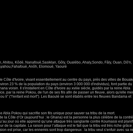
 Ahitou, Kôdé, Nanafouè,Sasiklan, Gôly, Oualébo, Ahaly,Sondo, Fâly, Ouan, Dô'n,
 Ayahou,Fahafouè, Anôh, Elomoué, Yaouré
Côte d'Ivoire, vivant essentiellement au centre du pays, près des villes de Bouak
iron 23 % de la population du pays (environ 3 000 000 d'individus), font partie du
na voisin. Il s'installent en Côte d'Ivoire au xviiie siècle, guidés par la reine Abla
e, par la reine Pokou, de l'un de ses fils afin de passer un fleuve, alors qu'elle me
ou li” (“l'enfant est mort”). Les Baoulé se sont établis entre les fleuves Bandama et
ne Abla Pokou qui sacrifie son fils unique pour sauver sa tribu de la mort.
e la Côte d’Or (aujourd’hui : le Ghana) est la personne la plus célèbre de la contré
qu’au jour où elle apprend qu’une attaque très sanglante contre Koumassi est planif
de la capitale. La raison pour l’attaque est le fait que la tribu est très riche grâce
on est prise, car les ennemis sont trop dangereux : la tribu veut s’enfuir avec sa r