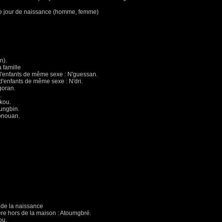
le jour de naissance (homme, femme)
n).
 famille
d'enfants de même sexe : N'guessan.
d'enfants de même sexe : N'dri.
goran.
.
kou.
ungbin.
bonouan.
 de la naissance
ère hors de la maison : Atoumgbré.
ou.