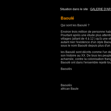
Situation dans le site :
GALERIE D'AR
Baoulé
Qui sont les Baoulé ?
Environ trois million de personne hab
Pourtant après une étude plus attenti
villages (allant de 4 à 12 ) qu'à une 
autant nier l'existence d'un style Baoul
sous le nom Baoulé depuis plus d'un 
les Baoulé sont décrits comme l'un de
son histoire au XX. De tous les peupl
acharnée, contre la colonisation franç
Baoulé ont dans l'ensemble rejeté tout
Baoulés
Baoulés
african Baule