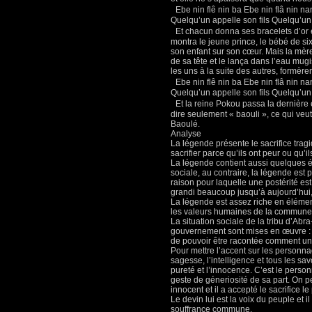
Ebe nin flê nin ba Ebe nin flâ nin nan
Quelqu’un appelle son fils Quelqu’un
Et chacun donna ses bracelets d’or et 
montra le jeune prince, le bébé de six 
son enfant sur son cœur. Mais la mère 
de sa tête et le lança dans l’eau mu
les uns à la suite des autres, formère
Ebe nin flê nin ba Ebe nin flâ nin nan
Quelqu’un appelle son fils Quelqu’un
Et la reine Pokou passa la dernière et
dire seulement « baouli », ce qui veut
Baoulé.
Analyse
La légende présente le sacrifice trag
sacrifier parce qu’ils ont peur ou qu’il
La légende contient aussi quelques él
sociale, au contraire, la légende est p
raison pour laquelle une postérité es
grandi beaucoup jusqu’à aujourd’hui, 
La légende est assez riche en élément
les valeurs humaines de la commune
La situation sociale de la tribu d’Ab
gouvernement sont mises en œuvre : c’
de pouvoir être racontée comment un 
Pour mettre l’accent sur les personnag
sagesse, l’intelligence et tous les sa
pureté et l’innocence. C’est le person
geste de géneriosité de sa part. On pe
innocent et il a accepté le sacrifice l
Le devin lui est la voix du peuple et i
souffrance commune.