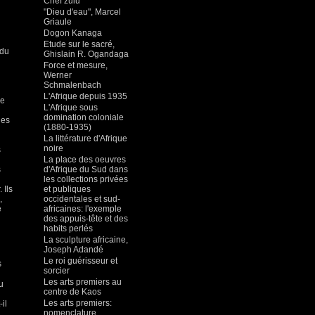
Chef zulu
"Dieu d'eau", Marcel
Griaule
Dogon Kanaga
Etude sur le sacré,
 du
Ghislain R. Ogandaga
Force et mesure,
Werner
Schmalenbach
L'Afrique depuis 1935
le
L'Afrique sous
domination coloniale
des
(1880-1935)
La littérature d'Afrique
noire
s
La place des oeuvres
s
d'Afrique du Sud dans
les collections privées
 Ils
et publiques
,
occidentales et sud-
e
africaines: l'exemple
des appuis-tête et des
habits perlés
La sculpture africaine,
Joseph Adandé
Le roi guérisseur et
s
sorcier
Les arts premiers au
u
centre de Kaos
Les arts premiers:
il
nomenclature