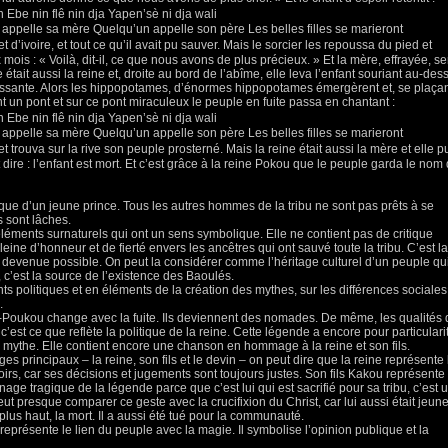
 Ebe nin flê nin dja Yapen’sè ni dja wali
 appelle sa mère Quelqu’un appelle son père Les belles filles se marieront
d’ivoire, et tout ce qu’il avait pu sauver. Mais le sorcier les repoussa du pied et
mois : « Voilà, dit-il, ce que nous avons de plus précieux. » Et la mère, effrayée, se
était aussi la reine et, droite au bord de l’abîme, elle leva l’enfant souriant au-des
gissante. Alors les hippopotames, d’énormes hippopotames émergèrent et, se plaça
nt un pont et sur ce pont miraculeux le peuple en fuite passa en chantant :
 Ebe nin flê nin dja Yapen’sè ni dja wali
 appelle sa mère Quelqu’un appelle son père Les belles filles se marieront
 trouva sur la rive son peuple prosterné. Mais la reine était aussi la mère et elle p
 dire : l’enfant est mort. Et c’est grâce à la reine Pokou que le peuple garda le nom
ique d’un jeune prince. Tous les autres hommes de la tribu ne sont pas prêts à se
s sont lâches.
éments surnaturels qui ont un sens symbolique. Elle ne contient pas de critique
leine d’honneur et de fierté envers les ancêtres qui ont sauvé toute la tribu. C’est la
t devenue possible. On peut la considérer comme l’héritage culturel d’un peuple qu
c’est la source de l’existence des Baoulés.
s politiques et en éléments de la création des mythes, sur les différences sociales
.
ra-Poukou change avec la fuite. Ils deviennent des nomades. De même, les qualités
est ce que reflète la politique de la reine. Cette légende a encore pour particulari
mythe. Elle contient encore une chanson en hommage à la reine et son fils.
es principaux – la reine, son fils et le devin – on peut dire que la reine représente 
voirs, car ses décisions et jugements sont toujours justes. Son fils Kakou représente 
nage tragique de la légende parce que c’est lui qui est sacrifié pour sa tribu, c’est 
ut presque comparer ce geste avec la crucifixion du Christ, car lui aussi était jeune
e plus haut, la mort. Il a aussi été tué pour la communauté.
l représente le lien du peuple avec la magie. Il symbolise l’opinion publique et la