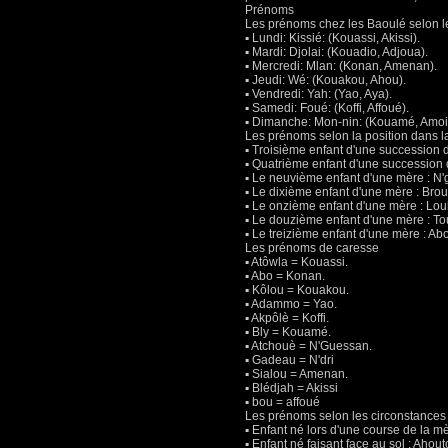
Prénoms
Les prénoms chez les Baoulé selon 
▪ Lundi: Kissié: (Kouassi, Akissi).
▪ Mardi: Djolai: (Kouadio, Adjoua).
▪ Mercredi: Mlan: (Konan, Amenan).
▪ Jeudi: Wé: (Kouakou, Ahou).
▪ Vendredi: Yah: (Yao, Aya).
▪ Samedi: Foué: (Koffi, Affoué).
▪ Dimanche: Mon-nin: (Kouamé, Amoi
Les prénoms selon la position dans la
▪ Troisième enfant d'une succession 
▪ Quatrième enfant d'une succession 
▪ Le neuvième enfant d'une mère : N'
▪ Le dixième enfant d'une mère : Brou
▪ Le onzième enfant d'une mère : Lou
▪ Le douzième enfant d'une mère : To
▪ Le treizième enfant d'une mère : A
Les prénoms de caresse
▪ Atôwla = Kouassi.
▪ Abo = Konan.
▪ Kôlou = Kouakou.
▪ Adammo = Yao.
▪ Akpôlè = Koffi.
▪ Bly = Kouamé.
▪ Atchouè = N'Guessan.
▪ Gadeau = N'dri
▪ Sialou = Amenan.
▪ Blédjah = Akissi
▪ bou = affoué
Les prénoms selon les circonstances
▪ Enfant né lors d'une course de la m
▪ Enfant né faisant face au sol : Ahout