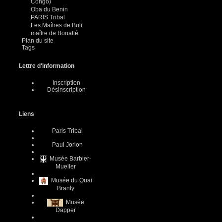
Congo)
Oba du Benin
PARIS Tribal
Les Maîtres de Buli
maître de Bouaflé
Plan du site
Tags
Lettre d'information
Inscription
Désinscription
Liens
Paris Tribal
Paul Jorion
Musée Barbier-
Mueller
Musée du Quai
Branly
Musée
Dapper