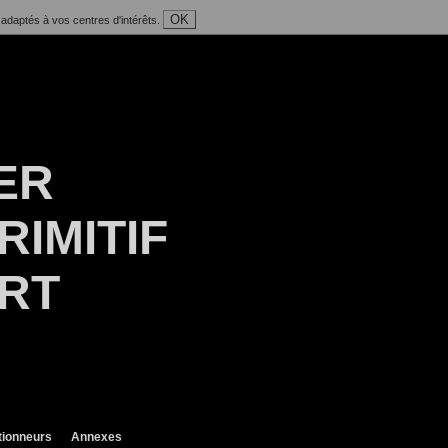
OK
 adaptés à vos centres d'intérêts.
ER
RIMITIF
ART
tionneurs
Annexes