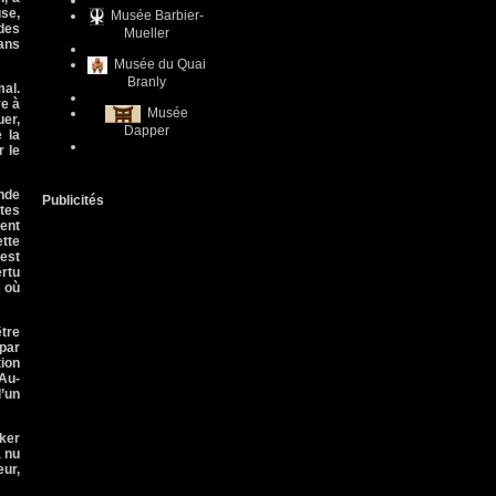
use,
Musée Barbier-
 des
Mueller
dans
Musée du Quai
Branly
mal.
re à
Musée
uer,
Dapper
 la
r le
onde
Publicités
tes
ment
ette
’est
ertu
s où
tre
 par
tion
 Au-
’un
rker
à nu
eur,