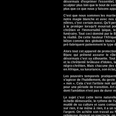
désormais d’exprimer l’essentiel,
sculpter plus loin que le bout de s
plus que ce que nous y faisons appa
C’est que nous sommes les martien
notre magie blanche et avec nos m
nôtres, c’est certain aussi. Qu’il p
à le protéger lorsqu’il mourrait p
chrétien et l’immortalité laïque, 
funéraire. Tout ceci dominé par le 
la réalité. De cette hauteur l’Afri
béton comme des globules blancs de 
pré-fabriquent patiemment le type d
Alors tout cet appareil de protectio
Blanc qui prétend assurer le rôle
désormais c’est sa silhouette. Tout
et la chrétienté brûleuse d’idoles, l
négro-chrétien. Mais chacune des d
en Afrique, sa luxuriance, son éclat
Les pouvoirs temporels pratiquent 
s’agisse de l’habillement, du geste 
« non ». Cela c’est l’artiste noir qu
pour une période de transition. Art
dont l’ambition n’est pas de durer m
Le sujet c’est cette terre naturel
échelle démesurée, le rythme de l’u
mutilé de sa culture et sans contact
sur rien, il ne mène à rien, il a u
l’argent. On achète son travail au 
religieuse devient un spectacle, on