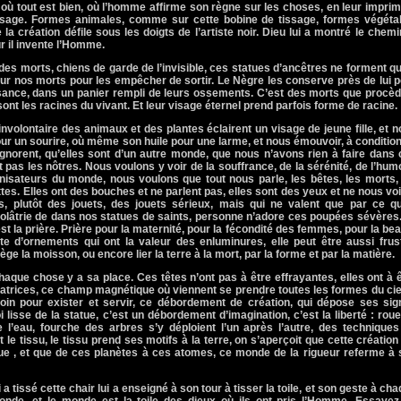
ù tout est bien, où l’homme affirme son règne sur les choses, en leur impri
isage. Formes animales, comme sur cette bobine de tissage, formes végétal
a création défile sous les doigts de l’artiste noir. Dieu lui a montré le chemin
ur il invente l’Homme.
es morts, chiens de garde de l’invisible, ces statues d’ancêtres ne forment q
ur nos morts pour les empêcher de sortir. Le Nègre les conserve près de lui 
issance, dans un panier rempli de leurs ossements. C’est des morts que procè
sont les racines du vivant. Et leur visage éternel prend parfois forme de racine.
involontaire des animaux et des plantes éclairent un visage de jeune fille, et 
ur un sourire, où même son huile pour une larme, et nous émouvoir, à conditio
gnorent, qu’elles sont d’un autre monde, que nous n’avons rien à faire dans
 pas les nôtres. Nous voulons y voir de la souffrance, de la sérénité, de l’hum
nisateurs du monde, nous voulons que tout nous parle, les bêtes, les morts,
tes. Elles ont des bouches et ne parlent pas, elles sont des yeux et ne nous vo
, plutôt des jouets, des jouets sérieux, mais qui ne valent que par ce qu’
idolâtrie de dans nos statues de saints, personne n’adore ces poupées sévères
est la prière. Prière pour la maternité, pour la fécondité des femmes, pour la be
te d’ornements qui ont la valeur des enluminures, elle peut être aussi frus
ge la moisson, ou encore lier la terre à la mort, par la forme et par la matière.
haque chose y a sa place. Ces têtes n’ont pas à être effrayantes, elles ont à 
catrices, ce champ magnétique où viennent se prendre toutes les formes du cie
esoin pour exister et servir, ce débordement de création, qui dépose ses si
lisse de la statue, c’est un débordement d’imagination, c’est la liberté : rou
e l’eau, fourche des arbres s’y déploient l’un après l’autre, des technique
 le tissu, le tissu prend ses motifs à la terre, on s’aperçoit que cette création
ue , et que de ces planètes à ces atomes, ce monde de la rigueur referme à 
i a tissé cette chair lui a enseigné à son tour à tisser la toile, et son geste à ch