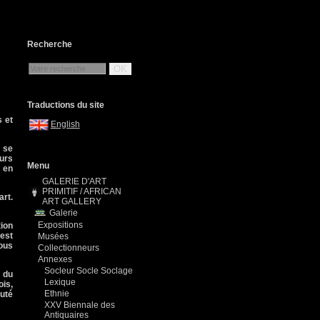
Recherche
OK
Traductions du site
 et
English
e se
urs
Menu
é en
GALERIE D'ART
PRIMITIF / AFRICAN
art.
ART GALLERY
Galerie
Expositions
tion
 est
Musées
nous
Collectionneurs
Annexes
Socleur Socle Soclage
s du
Lexique
ois,
Ethnie
uté
XXV Biennale des
Antiquaires