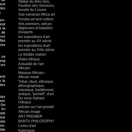
 de
Statue du dieu Gou,
 est
Pavillon des Sessions,
 les
musée du Louvre
.
Sub-saharian Africa art
Yoruba art and culture
es-
Arts premiers, pièces
veut
litigieuses et batailles
à la
d'experts
s de
arse
les expositions d'art
flet
premier au XX siècle
hose
les expositions d'art
premier au XXIe siècle
Le théâtre malien
e va
Vidéo Afrique
sang
Actualité de l'art
 ces
Africain
Masque Africain -
rent
African mask
ns
la
Tribal, rituel, ethnique,
oles
ethnographique,
classique, traditionnel,
antique, "primitif", d'art
 pas
Du sous-Sahara
lanc
l'Afrique
. On
articles sur l'art primitif
 Ici
African image
 une
ART PREMIER
 aux
BANTU PHILOSOPHY
 une
sse-
Livres d'art
able
Kalengula