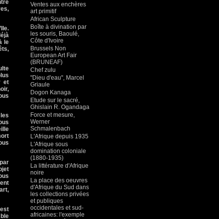
ntre
Ventes aux enchères
ves,
art primitif
African Sculpture
Boîte à divination par
IIe.
les souris, Baoulé,
déjà
Côte d'Ivoire
à le
Brussels Non
êts,
European Art Fair
(BRUNEAF)
lte
Chef zulu
plus
"Dieu d'eau", Marcel
 et
Griaule
oir,
Dogon Kanaga
ous
Etude sur le sacré,
Ghislain R. Ogandaga
Force et mesure,
 les
Werner
nous
Schmalenbach
ille
mort
L'Afrique depuis 1935
nous
L'Afrique sous
domination coloniale
(1880-1935)
 par
La littérature d'Afrique
bjet
noire
Nous
La place des oeuvres
nent
d'Afrique du Sud dans
art,
les collections privées
et publiques
occidentales et sud-
 est
africaines: l'exemple
mble