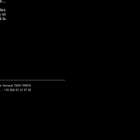
ant…
les
s et
à la
de Verneuil 75007 PARIS
. : +33 (0)6 61 12 97 26