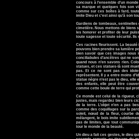
concours à l’ensemble d’un monde o
sa marque et quelques fois son v
comme sur ces boîtes à fard, toute l
imite Dieu et c’est ainsi qu’à son to
Gardiens de tombeaux, sentinelles d
cimetière. Nous mettons de biens s
les honorer et profiter de leur pu
toute sagesse et toute sécurité. Ils 
Ces racines fleurissent. La beauté 
pouvons bien prendre sa lumière po
bien savoir que ces images nous i
conciliabules d’ancêtres qui ne sont
quand nous n’en savons rien. Colo
statues, et ces statues-là sont muet
pas. Et ce ne sont pas des idoles
représentent. Il y a entre moins d’
statue nègre n’est pas le dieu, elle 
des enfants, elle peut être couver
comme cette boule de terre qui protè
Ce monde est celui de la rigueur, c
justes, mais regardez bien leurs ci
de la terre. L’objet n’en a pas b
comme des coquillages sur la paroi 
soleil, nœud de la fleur, courbe d
mélangent, le bois imite subtilement
pas de limites, que tout communiq
tour le monde de la beauté.
Un dieu a fait ces gestes, le dieu qu