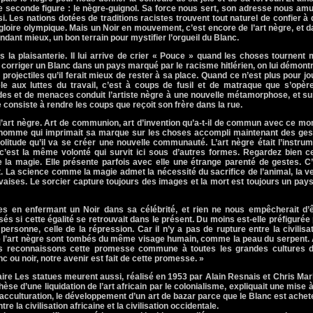
e seconde figure : le nègre-guignol. Sa force nous sert, son adresse nous am
. Les nations dotées de traditions racistes trouvent tout naturel de confier à
gloire olympique. Mais un Noir en mouvement, c’est encore de l’art nègre, et 
tendant mieux, un bon terrain pour mystifier l’orgueil du Blanc.
la plaisanterie. Il lui arrive de crier « Pouce » quand les choses tournent 
corriger un Blanc dans un pays marqué par le racisme hitlérien, on lui démont
rojectiles qu’il ferait mieux de rester à sa place. Quand ce n’est plus pour jo
 aux luttes du travail, c’est à coups de fusil et de matraque que s’opère
es et de menaces conduit l’artiste nègre à une nouvelle métamorphose, et su
 consiste à rendre les coups que reçoit son frère dans la rue.
l’art nègre. Art de communion, art d’invention qu’a-t-il de commun avec ce m
 L’homme qui imprimait sa marque sur les choses accompli maintenant des ges
olitude qu’il va se créer une nouvelle communauté. L’art nègre était l’instru
 c’est la même volonté qui survit ici sous d’autres formes. Regardez bien c
 la magie. Elle présente parfois avec elle une étrange parenté de gestes. C
t. La science comme la magie admet la nécessité du sacrifice de l’animal, la v
vaises. Le sorcier capture toujours des images et la mort est toujours un pay
s en enfermant un Noir dans sa célébrité, et rien ne nous empêcherait d’ê
és si cette égalité se retrouvait dans le présent. Du moins est-elle préfigurée
personne, celle de la répression. Car il n’y a pas de rupture entre la civilisa
 de l’art nègre sont tombés du même visage humain, comme la peau du serpent.
us reconnaissons cette promesse commune à toutes les grandes cultures d
 ou noir, notre avenir est fait de cette promesse. »
aire Les statues meurent aussi, réalisé en 1953 par Alain Resnais et Chris Ma
hèse d’une liquidation de l’art africain par le colonialisme, expliquait une mise 
cculturation, le développement d’un art de bazar parce que le Blanc est achet
tre la civilisation africaine et la civilisation occidentale.