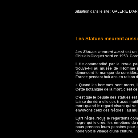
Situation dans le site :
GALERIE D'AR
Les Statues meurent aussi
Les Statues meurent aussi
est un 
Ghislain Cloquet sorti en 1953. Cons
Il fut commandité par la revue pa
trouve-t-il au musée de l’Homme a
dénoncent le manque de considérati
France pendant huit ans en raison de
« Quand les hommes sont morts, ils 
Cette botanique de la mort, c'est ce
C’est que le peuple des statues est 
laisse derrière elle ces traces muti
mort quand le regard vivant qui se 
envoyons ceux des Nègres : au mu
L’art nègre. Nous le regardons comme
nègre qui le créé, les émotions du 
nous prenons leurs pensées pour d
noire voit le visage d’une culture.