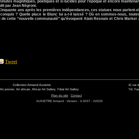
uf minutes magnifiques, poétiques et si lucides pour l’époque et encore mainten
 dit par Jean Négroni.
inquante ans après les premières indépendances, ces statues nous parlent-el
l conquis ? Quelle place le Blanc lui a-t-il laissé ? Où en sommes-nous, toute
il de cette “nouvelle communauté” qu’évoquent Alain Resnais et Chris Marker 
Tweet
Collection Armand Auxietre
41 rue 
 Art premier, Art africain, African Art Gallery, Tribal Art Gallery
Tél. Fax
Plan du site
Contact
AUXIETRE Armand - Version : 4.0037 - ©2026