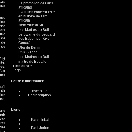
pas
La promotion des arts
nous
africains
Évolution conceptuelle
en histoire de l'art
vec
africain
les
Nerd African Art
inée
Les Maîtres de Buli
adis
tue
Le Bwame du Léopard
s de
des Babembe (Kivu-
s de
Congo)
ù se
Oba du Benin
PARIS Tribal
Les Maîtres de Buli
t le
maître de Bouaflé
té,
Plan du site
ges,
Tags
’art
isme
Lettre d'information
u’il
 dit
Inscription
tion
Désinscription
ire,
Liens
 une
noir
uvre
Paris Tribal
trer
anse
Paul Jorion
i, à