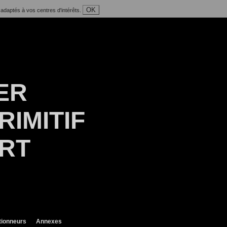
OK
 adaptés à vos centres d'intérêts.
ER
RIMITIF
ART
tionneurs
Annexes