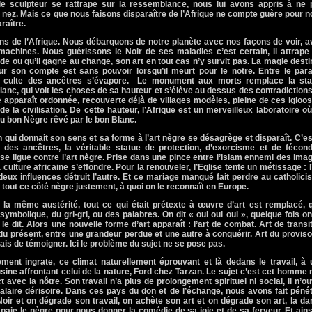
 le sculpteur se rattrape sur la ressemblance, nous lui avons appris à ne 
on nez. Mais ce que nous faisons disparaître de l’Afrique ne compte guère pour 
raître.
s de l’Afrique. Nous débarquons de notre planète avec nos façons de voir, a
achines. Nous guérissons le Noir de ses maladies c’est certain, il attrape 
erde ou qu’il gagne au change, son art en tout cas n’y survit pas. La magie dest
our son compte est sans pouvoir lorsqu’il meurt pour le notre. Entre le par
le culte des ancêtres s’évapore.
Le monument aux morts remplace la sta
Blanc, qui voit les choses de sa hauteur et s’élève au dessus des contradiction
que apparaît ordonnée, recouverte déjà de villages modèles, pleine de ces igloo
la civilisation. De cette hauteur, l’Afrique est un merveilleux laboratoire o
u bon Nègre rêvé par le bon Blanc.
n qui donnait son sens et sa forme à l’art nègre se désagrège et disparaît. C’es
 des ancêtres, la véritable statue de protection, d’exorcisme et de fécondi
 se ligue contre l’art nègre. Prise dans une pince entre l’Islam ennemi des ima
a culture africaine s’effondre. Pour la renouveler, l’Eglise tente un métissage : l
eux influences détruit l’autre. Et ce mariage manqué fait perdre au catholic
, tout ce côté nègre justement, à quoi on le reconnaît en Europe.
la même austérité, tout ce qui était prétexte à œuvre d’art est remplacé, q
symbolique, du gri-gri, ou des palabres. On dit « oui oui oui », quelque fois on
i le dit. Alors une nouvelle forme d’art apparaît : l’art de combat. Art de transi
 du présent, entre une grandeur perdue et une autre à conquérir. Art du proviso
ais de témoigner. Ici le problème du sujet ne se pose pas.
lement ingrate, ce climat naturellement éprouvant et là dedans le travail, à
sine affrontant celui de la nature, Ford chez Tarzan. Le sujet c’est cet homme 
 avec la nôtre. Son travail n’a plus de prolongement spirituel ni social, il n’o
n salaire dérisoire. Dans ces pays du don et de l’échange, nous avons fait péné
Noir et on dégrade son travail, on achète son art et on dégrade son art, la d
 paie le nègre pour nous donner la comédie de sa joie et de sa ferveur. Et ains