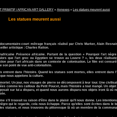
T PRIMITIF / AFRICAN ART GALLERY
»
Annexes
»
Les statues meurent aussi
Les statues meurent aussi
documentaire-court métrage français réalisé par Chris Marker, Alain Resnais
eiller artistique : Charles Ratton.
nafricaine
Présence africaine
. Partant de la question « Pourquoi l’art nègr
lors que l’art grec ou égyptien se trouve au Louvre ? », les deux réalisate
on pour l'art africain dans un contexte de colonisation. Le film est censur
 son point de vue anti-colonialiste.
entrent dans l'histoire. Quand les statues sont mortes, elles entrent dans l'
 que nous appelons la culture.
mortel. Un jour, nos visages de pierre se décomposent à leur tour. Une civilisa
lées comme les cailloux du Petit Poucet, mais l’histoire a tout mangé. Un objet
posait sur lui a disparu, et quand nous aurons disparu nos objets iront là où 
sée.
 s’il trouvait sa raison d’être dans le plaisir qu’il nous donne. Les intention
nègre qui le regarde, cela nous échappe. Parce qu’elles sont écrites dans le b
es statues, et nous trouvons du pittoresque là où un membre de la communa