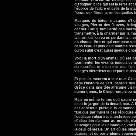
seconde renvoie au tissage du mo
distinguer ici ce qui est la terre et c
l’écorce de l’arbre et celle de la 
fibres, ces fibres parmi lesquelles 
Masques de bêtes, masques d’hom
visages, Pierrot des fleuves, Arleq
cacher. Car la familiarité des mor
transmettre, à la charmer par la ma
la mort, où l’on va en perdant la mé
en chaque être et qui compose son 
dans l’eau et plus d’un homme s’es
qu’on subit c’est aussi quelque cho
Voici la mort d’un animal. Où est pa
tourmenter les vivants jusqu’à ce q
du sacrifice et c’est elle que l’
visages victorieux qui répare le ti
Et puis ils meurent à leur tour. Cla
dans l’histoire de l’art, paradis 
Grèce
dans une tête africaine viei
sumériennes, le Christ roman, ou n
Mais en même temps qu’il gagne ses 
c’est le jargon de la décadence. A
est acheteur, puisque la demande exc
fabrique par milliers ces répliques 
l’outillage vulgarise, la technique a
déclaration d’amour au monde, s’a
sauvages pour les amadouer, voici q
laideur générale. Un art où les obje
papiers, et du porte-plume souvenir