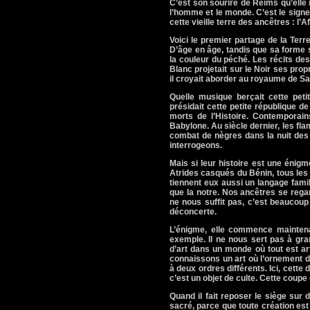
C’est son sourire de Reims qu’elle r
l’homme et le monde. C’est le signe
cette vieille terre des ancêtres : l’A
Voici le premier partage de
la Terre
D’âge en âge, tandis que sa forme se
la couleur du péché. Les récits de
Blanc projetait sur le Noir ses prop
il croyait aborder au royaume de Sa
Quelle musique berçait cette peti
présidait cette petite république 
morts de l’Histoire. Contemporai
Babylone. Au siècle dernier, les fl
combat de nègres dans la nuit des
interrogeons.
Mais si leur histoire est une énig
Atrides casqués du Bénin, tous le
tiennent eux aussi un langage familie
que la notre. Nos ancêtres se regar
ne nous suffit pas, c’est beaucoup
déconcerte.
L’énigme, elle commence maintenan
exemple. Il ne nous sert pas à gran
d’art dans un monde où tout est art.
connaissons un art où l’ornement d’u
à deux ordres différents. Ici, cette
c’est un objet de culte. Cette coupe 
Quand il fait reposer le siège sur
sacré, parce que toute création est 