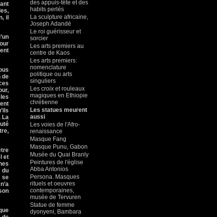
des appuis-tête et des
mant
habits perlés
es,
La sculpture africaine,
, il
Joseph Adandé
Le roi guérisseur et
u’un
sorcier
pour
Les arts premiers au
dent
centre de Kaos
Les arts premiers:
nomenclature
nous
politique ou arts
n de
singuliers
 ces
Les croix et rouleaux
our,
magiques en Ethiopie
 les
chrétienne
ient
Les statues meurent
ils
aussi
. La
auté
Les voies de l'Afro-
tre,
renaissance
Masque Fang
Masque Punu, Gabon
être
Musée du Quai Branly
l et
Peintures de l'église
gnes
Abba Antonios
e du
Persona. Masques
s se
rituels et oeuvres
 n’a
contemporaines,
son
musée de Tervuren
Statue de femme
aque
dyonyeni, Bambara