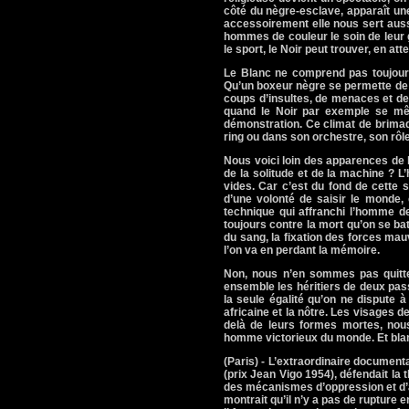
côté du nègre-esclave, apparaît un
accessoirement elle nous sert aussi
hommes de couleur le soin de leur 
le sport, le Noir peut trouver, en at
Le Blanc ne comprend pas toujours 
Qu’un boxeur nègre se permette de 
coups d’insultes, de menaces et de p
quand le Noir par exemple se mêle
démonstration. Ce climat de brimad
ring ou dans son orchestre, son rôle
Nous voici loin des apparences de 
de la solitude et de la machine ?
vides. Car c’est du fond de cette s
d’une volonté de saisir le monde,
technique qui affranchi l’homme de
toujours contre la mort qu’on se ba
du sang, la fixation des forces mau
l’on va en perdant la mémoire.
Non, nous n’en sommes pas quitte
ensemble les héritiers de deux pass
la seule égalité qu’on ne dispute à 
africaine et la nôtre. Les visages
delà de leurs formes mortes, no
homme victorieux du monde. Et blanc
(Paris) - L’extraordinaire document
(prix Jean Vigo 1954), défendait la t
des mécanismes d’oppression et d’a
montrait qu’il n’y a pas de rupture en