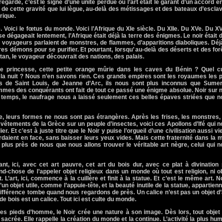
egarde, c’est le signe d’une unité perdue où l’art était le garant d’un accord e
 de cette gravité que lui lègue, au-delà des métissages et des bateaux d’escla
frique.
. Voici
le fœtus du monde. Voici l’Afrique du XIe siècle. Du XIIe. Du XVe. Du XV
 dégageait lentement, l’Afrique était déjà la terre des énigmes. Le noir était 
s voyageurs parlaient de monstres, de flammes, d’apparitions diaboliques. Déj
res démons pour se purifier. Et pourtant, lorsqu’ au-delà des déserts et des for
tan, le voyageur découvrait des nations, des palais.
te princesse, cette petite orange mûrie dans les caves du Bénin ? Quel cu
de la nuit ? Nous n’en savons rien. Ces grands empires sont les royaumes les 
ns de Saint Louis, de Jeanne d’Arc, ils nous sont plus inconnus que Sumer
ammes des conquérants ont fait de tout ce passé une énigme absolue. Noir sur n
 temps, le naufrage nous a laissé seulement ces belles épaves striées que n
me, leurs formes ne nous sont pas étrangères. Après les frises, les monstres,
s vêtements de
la Grèce
sur un peuple d’insectes, voici ces Apollons d’Ifé qui 
r. Et c’est à juste titre que le Noir y puise l’orgueil d’une civilisation aussi vie
daient en face, sans baisser leurs yeux vides. Mais cette fraternité dans la 
 plus près de nous que nous allons trouver le véritable art nègre, celui qui 
t, ici, avec cet art pauvre, cet art du bois dur, avec ce plat à divination
d-chose de l’appeler objet religieux dans un monde où tout est religion, ni o
 L’art, ici, commence à la cuillère et finit à la statue. Et c’est le même art. 
n objet utile, comme l’appuie-tête, et la beauté inutile de la statue, appartien
 différence tombe quand nous regardons de près. Un calice n’est pas un objet d’
de bois est un calice. Tout ici est culte du monde.
 des pieds d’homme, le Noir crée une nature à son image. Dès lors, tout objet
sacrée. Elle rappelle la création du monde et la continue. L’activité la plus hu