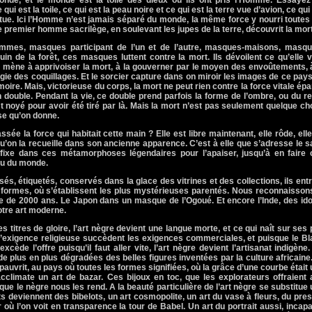
nde, et le monde est la toile des dieux où ils ont pris l’Homme. Essayez
e qui est la toile, ce qui est la peau noire et ce qui est la terre vue d’avion, ce qui
statue. Ici l’Homme n’est jamais séparé du monde, la même force y nourri toutes
le premier homme sacrilège, en soulevant les jupes de la terre, découvrit la mort
mes, masques participant de l’un et de l’autre, masques-maisons, masqu
uin de la forêt, ces masques luttent contre la mort. Ils dévoilent ce qu’elle 
ts mène à apprivoiser la mort, à la gouverner par le moyen des envoûtements, 
gie des coquillages. Et le sorcier capture dans on miroir les images de ce pay
moire. Mais, victorieuse du corps, la mort ne peut rien contre la force vitale ép
double. Pendant la vie, ce double prend parfois la forme de l’ombre, ou du re
t noyé pour avoir été tiré par là. Mais la mort n’est pas seulement quelque c
se qu’on donne.
ssée la force qui habitait cette main ? Elle est libre maintenant, elle rôde, ell
u’on la recueille dans son ancienne apparence. C’est à elle que s’adresse le 
on fixe dans ces métamorphoses légendaires pour l’apaiser, jusqu’à en faire
ssu du monde.
ssés, étiquetés, conservés dans la glace des vitrines et des collections, ils ent
des formes, où s’établissent les plus mystérieuses parentés. Nous reconnaisso
lle de 2000 ans. Le Japon dans un masque de l’Ogoué. Et encore l’Inde, des id
otre art moderne.
titres de gloire, l’art nègre devient une langue morte, et ce qui naît sur ses
 l’exigence religieuse succèdent les exigences commerciales, et puisque le B
ède l’offre puisqu’il faut aller vite, l’art nègre devient l’artisanat indigène
de plus en plus dégradées des belles figures inventées par la culture africaine.
ppauvrit, au pays où toutes les formes signifiées, où la grâce d’une courbe était
cclimate un art de bazar. Ces bijoux en toc, que les explorateurs offraient
ue le nègre nous les rend. A la beauté particulière de l’art nègre se substitue
ts deviennent des bibelots, un art cosmopolite, un art du vase à fleurs, du pre
 où l’on voit en transparence la tour de Babel. Un art du portrait aussi, incap