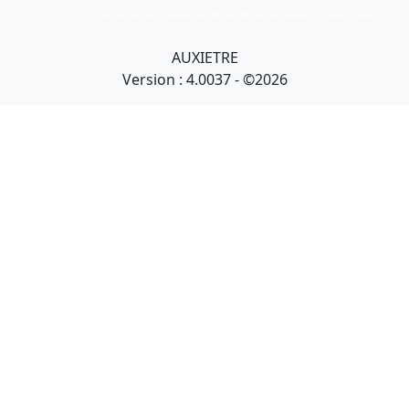
Art primitif, Art premier, Art africain, African Art Gallery, Tribal Art Gallery
AUXIETRE
Version : 4.0037 - ©2026