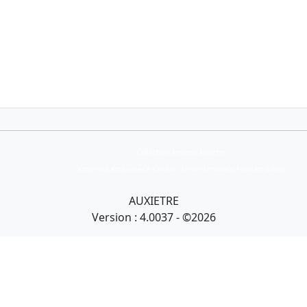
Collection Armand Auxietre
Art primitif, Art premier, Art africain, African Art Gallery, Tribal Art Gallery
AUXIETRE
Version : 4.0037 - ©2026