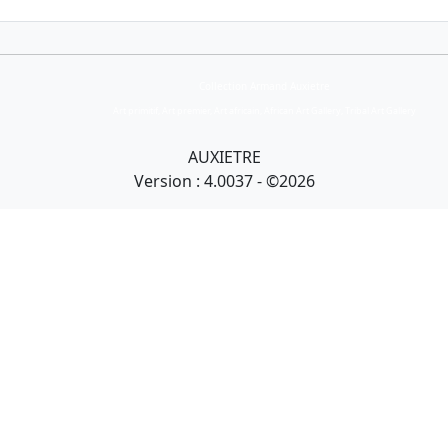
Collection Armand Auxietre
Art primitif, Art premier, Art africain, African Art Gallery, Tribal Art Gallery
AUXIETRE
Version : 4.0037 - ©2026