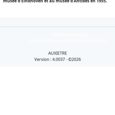
musée d'Eindhoven et au musée d'Antibes en 1955.
Collection Armand Auxietre
Art primitif, Art premier, Art africain, African Art Gallery, Tribal Art Gallery
AUXIETRE
Version : 4.0037 - ©2026