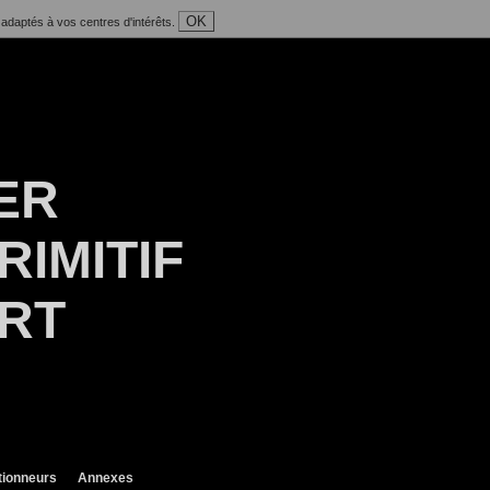
OK
 adaptés à vos centres d'intérêts.
ER
RIMITIF
ART
tionneurs
Annexes