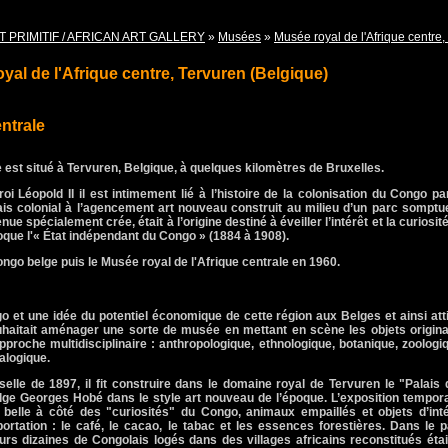
T PRIMITIF / AFRICAN ART GALLERY
»
Musées
»
Musée royal de l'Afrique centre,
yal de l'Afrique centre, Tervuren (Belgique)
ntrale
e est situé à Tervuren, Belgique, à quelques kilomètres de Bruxelles.
i Léopold II il est intimement lié à l’histoire de la colonisation du Congo pa
is colonial à l’agencement art nouveau construit au milieu d’un parc somptu
ue spécialement crée, était à l’origine destiné à éveiller l’intérêt et la curiosit
poque l'« État indépendant du Congo » (1884 à 1908).
ongo belge puis le Musée royal de l'Afrique centrale en 1960.
o et une idée du potentiel économique de cette région aux Belges et ainsi att
ouhaitait aménager une sorte de musée en mettant en scène les objets origin
proche multidisciplinaire : anthropologique, ethnologique, botanique, zoologi
alogique.
selle de 1897, il fit construire dans le domaine royal de Tervuren le "Palais
elge Georges Hobé dans le style art nouveau de l’époque. L’exposition tempor
t belle à côté des "curiosités" du Congo, animaux empaillés et objets d’int
ortation : le café, le cacao, le tabac et les essences forestières. Dans le 
eurs dizaines de Congolais logés dans des villages africains reconstitués éta