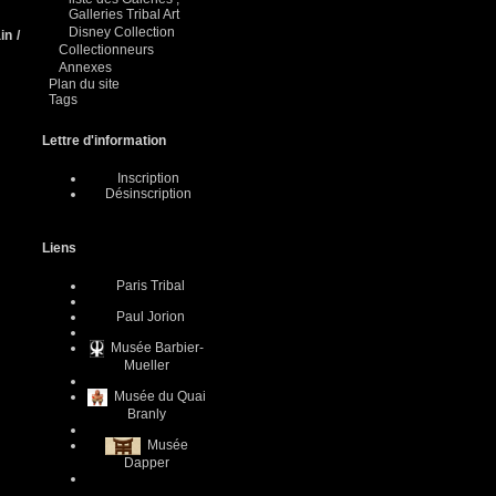
Galleries Tribal Art
Disney Collection
in /
Collectionneurs
Annexes
Plan du site
Tags
Lettre d'information
Inscription
Désinscription
Liens
Paris Tribal
Paul Jorion
Musée Barbier-
Mueller
Musée du Quai
Branly
Musée
Dapper