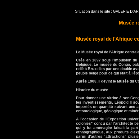
Situation dans le site :
GALERIE D'AR
Musée ro
Musée royal de l’Afrique ce
Le Musée royal de l’Afrique central
Crée en 1897 sous l’impulsion du ro
Belgique. Le musée du Congo, pala
relié à Bruxelles par une double aven
peuple belge pour ce qui était à l’é
Après 1908, il devint le Musée du C
Histoire du musée
Pour donner une vitrine à son Cong
les investissements, Léopold II s
importés en quantité suivant une ap
entomologique, géologique et minér
À l’occasion de l’Exposition univer
colonies" conçu par l'architecte b
qui y fut aménagée faisait la par
ethnographique, aux produits d’exp
parmi d’autres "attractions" plusi