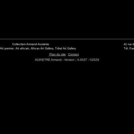
Collection Armand Auxietre
41 rue 
 Art premier, Art africain, African Art Gallery, Tribal Art Gallery
Tél. Fax
Plan du site
Contact
AUXIETRE Armand - Version : 4.0037 - ©2026