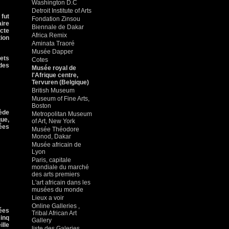
Washington D.C
Detroit Institute of Arts
 fut
Fondation Zinsou
aire
Biennale de Dakar
ecte
Africa Remix
ion
Aminata Traoré
Musée Dapper
jets
Cotes
 des
Musée royal de
l'Afrique centre,
Tervuren (Belgique)
British Museum
Museum of Fine Arts,
Boston
sède
Metropolitan Museum
que,
of Art, New York
ées
Musée Théodore
Monod, Dakar
Musée africain de
Lyon
Paris, capitale
mondiale du marché
des arts premiers
L'art africain dans les
musées du monde
Lieux a voir
Online Galleries ,
nées
Tribal African Art
cinq
Gallery
ille
liste des Galeries ,