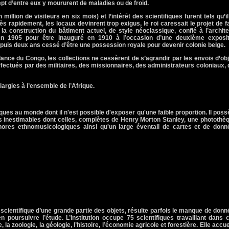
ept d’entre eux y moururent de maladies ou de froid.
million de visiteurs en six mois) et l’intérêt des scientifiques furent tels qu’il
s rapidement, les locaux devinrent trop exigus, le roi caressait le projet de f
 la construction du bâtiment actuel, de style néoclassique, confié à l’archit
 en 1905 pour être inauguré en 1910 à l’occasion d’une deuxième exposit
epuis deux ans cessé d’être une possession royale pour devenir colonie belge.
ance du Congo, les collections ne cessèrent de s’agrandir par les envois d’ob
effectués par des militaires, des missionnaires, des administrateurs coloniaux,
élargies à l’ensemble de l’Afrique.
ques au monde dont il n'est possible d'exposer qu'une faible proportion. Il pos
s inestimables dont celles, complètes de Henry Morton Stanley, une photothè
nores ethnomusicologiques ainsi qu'un large éventail de cartes et de donn
scientifique d’une grande partie des objets, résulte parfois le manque de don
n poursuivre l’étude. L’institution occupe 75 scientifiques travaillant dans 
 la zoologie, la géologie, l’histoire, l’économie agricole et forestière. Elle accue