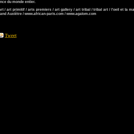
nce du monde entier.
rt / art primitif / arts premiers / art gallery / art tribal / tribal art / l'oeil et la ma
rmand Auxiètre / www.african-paris.com / www.agalom.com
Tweet