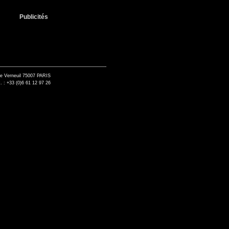
Publicités
de Verneuil 75007 PARIS
. : +33 (0)6 61 12 97 26