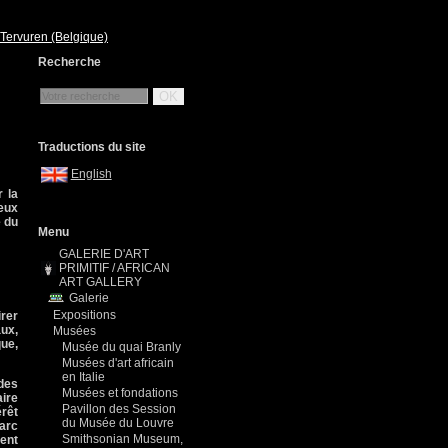
 Tervuren (Belgique)
Recherche
OK
Traductions du site
English
r la
eux
é du
Menu
GALERIE D'ART
PRIMITIF / AFRICAN
ART GALLERY
Galerie
Expositions
irer
aux,
Musées
que,
Musée du quai Branly
Musées d'art africain
en Italie
 des
Musées et fondations
aire
Pavillon des Session
érêt
du Musée du Louvre
parc
Smithsonian Museum,
ient