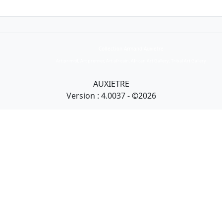
Collection Armand Auxietre
Art primitif, Art premier, Art africain, African Art Gallery, Tribal Art Gallery
AUXIETRE
Version : 4.0037 - ©2026