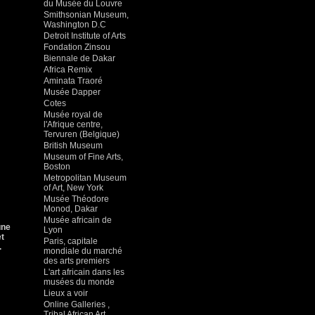
du Musée du Louvre
Smithsonian Museum,
Washington D.C
Detroit Institute of Arts
Fondation Zinsou
Biennale de Dakar
Africa Remix
Aminata Traoré
Musée Dapper
Cotes
Musée royal de
l'Afrique centre,
Tervuren (Belgique)
British Museum
Museum of Fine Arts,
Boston
Metropolitan Museum
of Art, New York
Musée Théodore
Monod, Dakar
Musée africain de
une
Lyon
et
Paris, capitale
.
mondiale du marché
des arts premiers
L'art africain dans les
musées du monde
Lieux a voir
Online Galleries ,
Tribal African Art