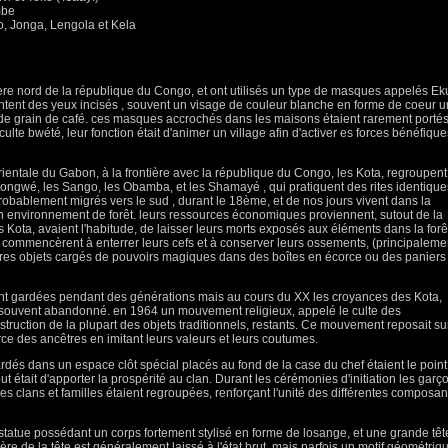
mbe
o, Jonga, Lengola et Kela
ière nord de la république du Congo, et ont utilisés un type de masques appelés Ek
ntent des yeux incisés , souvent un visage de couleur blanche en forme de coeur u
 de grain de café. ces masques accrochés dans les maisons étaient rarement porté
culte bwété, leur fonction était d'animer un village afin d'activer es forces bénéfique
ientale du Gabon, à la frontière avec la république du Congo, les Kota, regroupent
hongwé, les Sango, les Obamba, et les Shamayé , qui pratiquent des rites identique
t probablement migrés vers le sud , durant le 18ème, et de nos jours vivent dans la
un environnement de forêt. leurs ressources économiques proviennent, sutout de la
les Kota, avaient l'habitude, de laisser leurs morts exposés aux éléments dans la forê
ils commencèrent à enterrer leurs cefs et à conserver leurs ossements, (principaleme
autres objets cargés de pouvoirs magiques dans des boîtes en écorce ou des paniers
rent gardées pendant des générations mais au cours du XX les croyances des Kota,
t souvent abandonné. en 1964 un mouvement religieux, appelé le culte des
truction de la plupart des objets traditionnels, restants. Ce mouvement reposait sur
rce des ancêtres en imitant leurs valeurs et leurs coutumes.
ardés dans un espace clôt spécial placés au fond de la case du chef étaient le point
but était d'apporter la prospérité au clan. Durant les cérémonies d'initiation les garç
es clans et familles étaient regroupées, renforçant l'unité des différentes composan
tatue possédant un corps fortement stylisé en forme de losange, et une grande têt
ière de la tête est généralement laissé à l'état brut, mais parfois un motif géométriq