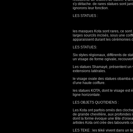
s'y détache. de rares statues sont ja
ignorons leur fonction.
LES STATUES :
les masques Kota sont rares, ce sont
larges sourcils incisés, sous une coif
apparaissent durant les cérémonies d'i
LES STATUES:
Six styles régionaux, différents de s
un visage de forme ogivale, recouverts
Les statues Shamayé, présentent un vi
extensions latérales.
le visage ovale des statues obamba es
d'une haute coiffure.
les statues KOTA, dont le visage est 
ligne horizontale.
LES OBJETS QUOTIDIENS :
Les Kota ont parfois ornés des cloche
de grande chevillère, aux profondes i
dont la forme évoque une tête d'oiseau
artistes Kota ont crée des tabourets 
LES TEKE : les téké vivent dans un te