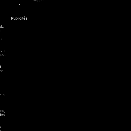
Dapper
Publicités
uk,
n
s
s
 un
s et
t.
nt
 la
ons,
tes
e
ue