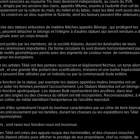
 furent associés au royaume Tio mais devinrent indépendants, au cours du XVII,
es, dirigés par les anciens des clans, appelés Mfumu, soumis à l'autorité d'un cef de
ipalement sur la culture du maïs, du millet et du tabac, mais les téké sont aussi des
ils croient en un dieu suprême le Nzambi, dont les faveurs peuvent être obtenues 
 crée des statues entourées de matière fétiches appelés Bilongo , qui protègent les
s, peuvent détacher le bilongo et l'intégrer à d'autres statues qui seront vendues a 
riginale avec un corps émacié.
 portés par les membres, de la société Kidumu, durant les funérailles de leurs
es cérémonies importantes. De forme circulaire ils sont divisés horizontalement pa
 de motifs géométriques peints avec des pigments de couleur noire. de nombreuses
 pour les européens.
les artistes Téké ont des jambes raccourcies et légèrement fléchies, un torse allo
it , et une grande tête portant des scarifications, linéaires et une barbe trapézoïdal
lles peuvent être utilisées par un individu ou par la communauté toute entière.
la fonction de la statue, par exemple les statues appelées mutinu bmamba ont un
 pour aider les femmes pendant l'accouchement. Les Statues Matomba ont un bilongo
 fonction apotropaïque. Les statues Butti représentent des ancêtres, dans leur
 que des ongles ou des cheveux du défunt ont été incorporées. Reconnaissables, à l
un collier, de métal identifiant l'iemportance de l'ancêtre reproduit.
om d'itéo symbolisent l'esprit du bonheur caractérisées par un cône de terre blanc
dées précieusement par les familles, durant les chasses ou les expéditions les Téké
thropomorphes.
tés , sont rares leur fonction nous est inconnue.
es Téké ont crées des appuie-nuque des herminettes, et des chasses mouches
 étaient utilisés pour afficher le prestige de leur propriétaire, chef ou notable, de