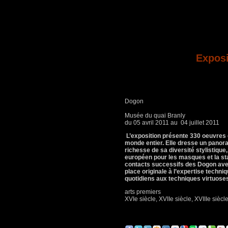
Expos
Dogon
Musée du quai Branly
du 05 avril 2011 au 04 juillet 2011
L’exposition présente 330 oeuvres 
monde entier. Elle dresse un panora
richesse de sa diversité stylistiqu
européen pour les masques et la sta
contacts successifs des Dogon avec 
place originale à l’expertise techni
quotidiens aux techniques virtuoses
arts premiers
XVIe siècle, XVIIe siècle, XVIIIe siècl