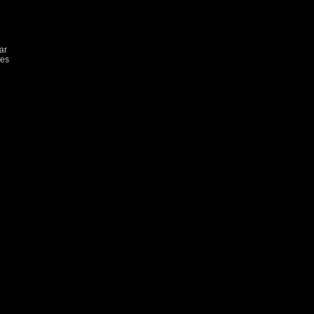
ar
mes