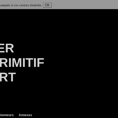
OK
 adaptés à vos centres d'intérêts.
ER
RIMITIF
ART
tionneurs
Annexes