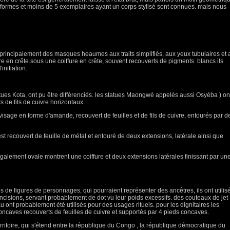
niformes et moins de 5 exemplaires ayant un corps stylisé sont connues. mais nous
 principalement des masques heaumes aux traits simplifiés, aux yeux tubulaires et 
fre en crête.sous une coiffure en crête, souvent recouverts de pigments blancs ils
nitiation.
tatues Kota, ont pu être différenciés. les statues Maongwé appelés aussi Osyéba ) on
 de fils de cuivre horizontaux.
sage en forme d'amande, recouvert de feuilles et de fils de cuivre, entourés par d
t recouvert de feuille de métal et entouré de deux extensions, latérale ainsi que
également ovale montrent une coiffure et deux extensions latérales finissant par un
s de figures de personnages, qui pourraient représenter des ancêtres, ils ont utilis
ncisions, servant probablement de dot vu leur poids excessifs. des couteaux de jet
 ont probablement été utilisés pour des usages rituels. pour les dignitaires les
concaves recouverts de feuilles de cuivre et supportés par 4 pieds concaves.
rritoire, qui s'étend entre la république du Congo , la république démocratique du