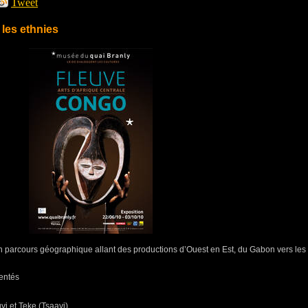
Tweet
les ethnies
 parcours géographique allant des productions d’Ouest en Est, du Gabon vers les
entés
i et Teke (Tsaayi)