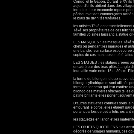
Congo, et le Gabon. Durant le XV ils
aujourd'ui ils abitent dans des villag
territoire. Leur économie repose princ
pêcheurs et des commerçants avisés, 
le biais de divinités tutélaires.
les artistes Téké ont essentiellement
Téké, les propriétaires de ces fétiche
familles voisines laissant la statue o
LES MASQUES : les masques Téké sont
chefs ou pendant les mariages et autr
une bande. leur surface est décorée
copies de ces masques ont été faites
LES STATUES : les statues créées par 
encadré par des bras pliés à angle dro
leur taille varie entre 15 et 80 cm. E
la forme du bilongo indique souvent 
bilongo cylindrique et sont utilisés
forme de tonneau qui leur confère une
bilongo des matières fétiches telles
patine brillante elles portent souvent 
D'autres statuettes connues sous le n
entourant le corps, elles étaient gar
portent parfois de petits fétiches an
les statuettes en laiton et les materni
LES OBJETS QUOTIDIENS : les artist
décorés de visages humains, ces objets