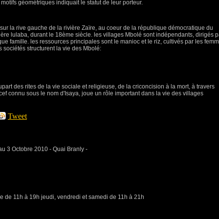
otifs géométriques indiquait le statut de leur porteur.
 sur la rive gauche de la rivière Zaïre, au coeur de la république démocratique du
ière lulaba, durant le 18ème siècle. les villages Mbolé sont indépendants, dirigés p
e famille. les ressources principales sont le manioc et le riz, cultivés par les fem
 sociétés structurent la vie des Mbolé:
upart des rites de la vie sociale et religieuse, de la criconcision à la mort, à travers
e cef connu sous le nom d'Isaya, joue un rôle important dans la vie des villages
Tweet
u 3 Octobre 2010 - Quai Branly -
e de 11h à 19h jeudi, vendredi et samedi de 11h à 21h