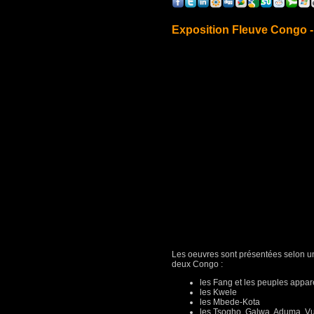
Exposition Fleuve Congo - 
Les oeuvres sont présentées selon un
deux Congo :
les Fang et les peuples appar
les Kwele
les Mbede-Kota
les Tsogho, Galwa, Aduma, Vuv