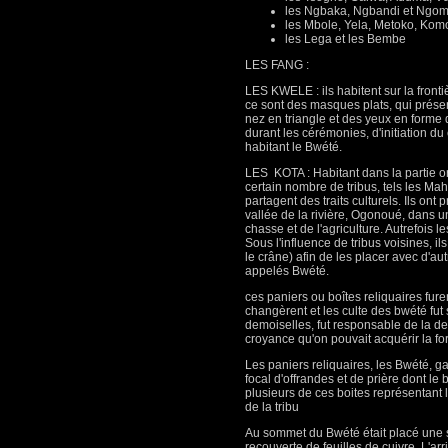
les Ngbaka, Ngbandi et Ngo
les Mbole, Yela, Metoko, Kom
les Lega et les Bembe
LES FANG :
LES KWELE : ils habitent sur la front
ce sont des masques plats, qui prése
nez en triangle et des yeux en forme
durant les cérémonies, d'initiation du 
habitant le Bwété.
LES KOTA : Habitant dans la partie or
certain nombre de tribus, tels les Ma
partagent des traits culturels. Ils on
vallée de la rivière, Ogonoué, dans 
chasse et de l'agriculture. Autrefois 
Sous l'influence de tribus voisines, 
le crâne) afin de les placer avec d'
appelés Bwété.
ces paniers ou boîtes reliquaires fu
changèrent et les culte des bwété fu
demoiselles, fut responsable de la des
croyance qu'on pouvait acquérir la fo
Les paniers reliquaires, les Bwété, g
focal d'offrandes et de prière dont le 
plusieurs de ces boites représentant l
de la tribu
Au sommet du Bwété était placé une s
recouverte de feuilles de cuivre. L'arr