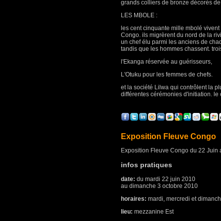
grands colliers de bronze décorés de m
LES MBOLE :
les cent cinquante mille mbolé vivent
Congo. ils migrèrent du nord de la riv
un chef élu parmi les anciens de chaqu
tandis que les hommes chassent. trois
l'Ekanga réservée au guérisseurs,
L'Otuku pour les femmes de chefs.
et la société Lilwa qui contrôlent la pl
différentes cérémonies d'initiation. l
Exposition Fleuve Congo
Exposition Fleuve Congo du 22 Juin a
infos pratiques
date:
du mardi 22 juin 2010
au dimanche 3 octobre 2010
horaires:
mardi, mercredi et dimanch
lieu:
mezzanine Est