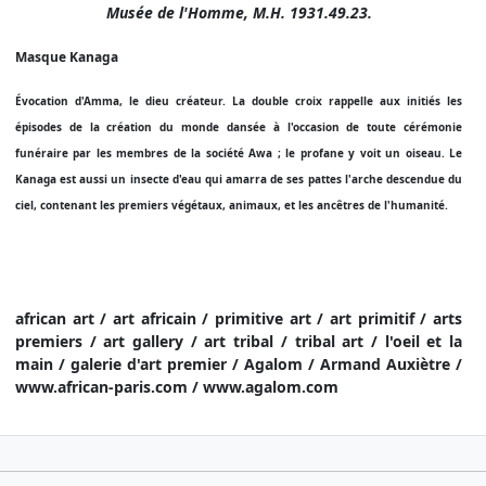
Musée de l'Homme, M.H. 1931.49.23.
Masque Kanaga
Évocation d'Amma, le dieu créateur. La double croix rappelle aux initiés les
épisodes de la création du monde dansée à l'occasion de toute cérémonie
funéraire par les membres de la société Awa ; le profane y voit un oiseau. Le
Kanaga est aussi un insecte d'eau qui amarra de ses pattes l'arche descendue
du
ciel, contenant les premiers végétaux, animaux, et les ancêtres de l'humanité.
african art / art africain / primitive art / art primitif / arts
premiers / art gallery / art tribal / tribal art / l'oeil et la
main / galerie d'art premier / Agalom / Armand Auxiètre /
www.african-paris.com / www.agalom.com