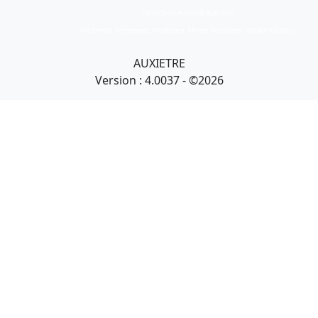
Collection Armand Auxietre
Art primitif, Art premier, Art africain, African Art Gallery, Tribal Art Gallery
AUXIETRE
Version : 4.0037 - ©2026