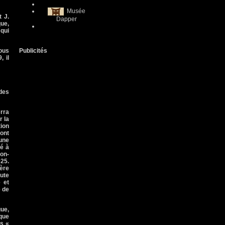
Musée
t J.
Dapper
que,
 qui
ous
Publicités
, il
 des
erra
r la
ion
ont
 une
ié à
non-
925.
ère
oute
 et
e de
gue,
ique
s «