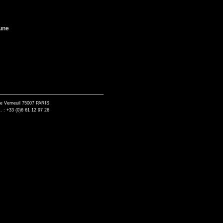
 une
de Verneuil 75007 PARIS
. : +33 (0)6 61 12 97 26