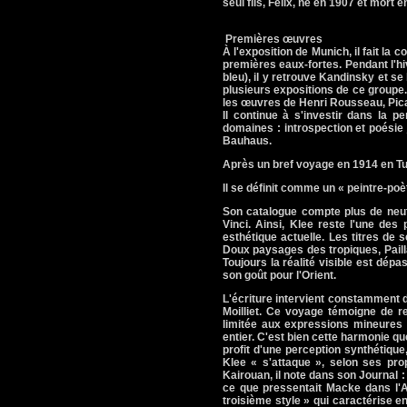
seul fils, Félix, né en 1907 et mort e
Premières œuvres
À l'exposition de Munich, il fait l
premières eaux-fortes. Pendant l'hi
bleu), il y retrouve Kandinsky et se
plusieurs expositions de ce groupe.
les œuvres de Henri Rousseau, Picas
Il continue à s'investir dans la p
domaines : introspection et poésie
Bauhaus.
Après un bref voyage en 1914 en Tun
Il se définit comme un « peintre-poè
Son catalogue compte plus de neuf 
Vinci. Ainsi, Klee reste l'une de
esthétique actuelle. Les titres de 
Doux paysages des tropiques, Paill
Toujours la réalité visible est dép
son goût pour l'Orient.
L'écriture intervient constamment 
Moilliet. Ce voyage témoigne de r
limitée aux expressions mineures 
entier. C'est bien cette harmonie qu
profit d'une perception synthétique
Klee « s'attaque », selon ses pro
Kairouan, il note dans son Journal :
ce que pressentait Macke dans l'Al
troisième style » qui caractérise en