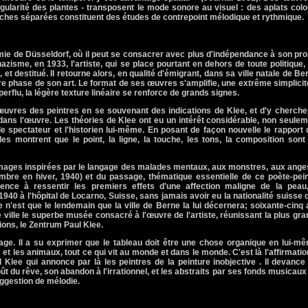
singularité des plantes - transposent le mode sonore au visuel : des aplats col
uches séparées constituent des études de contrepoint mélodique et rythmique.
mie de Düsseldorf, où il peut se consacrer avec plus d'indépendance à son pr
azisme, en 1933, l'artiste, qui se place pourtant en dehors de toute politique,
et destitué. Il retourne alors, en qualité d'émigrant, dans sa ville natale de Be
e phase de son art. Le format de ses œuvres s'amplifie, une extrême simplicit
perflu, la légère texture linéaire se renforce de grands signes.
es œuvres des peintres en se souvenant des indications de Klee, et d'y cherche
ans l'œuvre. Les théories de Klee ont eu un intérêt considérable, non seule
le spectateur et l'historien lui-même. En posant de façon nouvelle le rapport
s montrent que le point, la ligne, la touche, les tons, la composition sont
ux images inspirées par le langage des malades mentaux, aux monstres, aux ange
mbre en hiver, 1940) et du passage, thématique essentielle de ce poète-pein
nce à ressentir les premiers effets d'une affection maligne de la peau,
1940 à l'hôpital de Locarno, Suisse, sans jamais avoir eu la nationalité suisse q
ce n'est que le lendemain que la ville de Berne la lui décernera; soixante-cinq
 ville le superbe musée consacré à l'œuvre de l'artiste, réunissant la plus gr
ons, le Zentrum Paul Klee.
age. Il a su exprimer que le tableau doit être une chose organique en lui-m
t les animaux, tout ce qui vit au monde et dans le monde. C'est là l'affirmatio
 Klee qui annonce par là les peintres de la peinture inobjective . Il devance
ût du rêve, son abandon à l'irrationnel, et les abstraits par ses fonds musicaux
ggestion de mélodie.