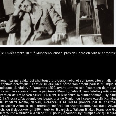
 né le 18 décembre 1879 à Münchenbuchsee, près de Berne en Suisse et mort l
ciens : sa mère, Ida, est chanteuse professionnelle, et son père, citoyen allem
capitale helvétique. C'est de lui que Klee hérite son amour pour la musique. 
entissage du violon. À l'automne 1898, ayant terminé ses "examens de maturi
 il commence ses études de peinture à Munich, d'abord dans l'atelier particulie
direction de Franz von Stuck. En 1899, il rencontre sa future femme, Lily St
, il s'inscrit à l'académie des beaux-arts de Munich où il cotoie Vassily Kandin
alie et visite Rome, Naples, Florence. Il se laisse prendre par le charme
, de Michel-Ange et des premiers maîtres du Quattrocento. Quelques voya
ch, où il découvre en 1904, Aubrey Beardsley, William Blake, Francisco Go
l retourne à Munich à la fin de 1906 pour y épouser Lily Stumpf avec qui il aur