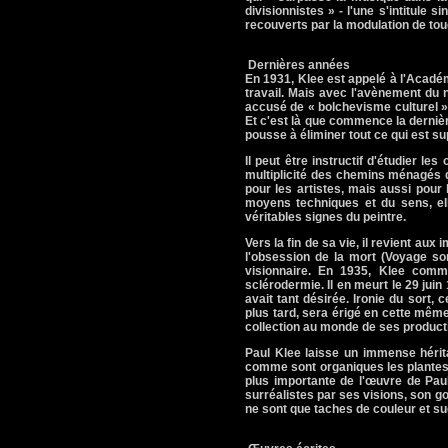
divisionnistes » - l'une s'intitule 
recouverts par la modulation de to
Dernières années
En 1931, Klee est appelé à l'Acadé
travail. Mais avec l'avènement du n
accusé de « bolchevisme culturel », 
Et c'est là que commence la dernièr
pousse à éliminer tout ce qui est su
Il peut être instructif d'étudier l
multiplicité des chemins ménagés d
pour les artistes, mais aussi pour 
moyens techniques et du sens, elle
véritables signes du peintre.
Vers la fin de sa vie, il revient a
l'obsession de la mort (Voyage so
visionnaire. En 1935, Klee comme
sclérodermie. Il en meurt le 29 juin 
avait tant désirée. Ironie du sort, 
plus tard, sera érigé en cette même
collection au monde de ses producti
Paul Klee laisse un immense hérit
comme sont organiques les plantes e
plus importante de l'œuvre de Paul
surréalistes par ses visions, son go
ne sont que taches de couleur et su