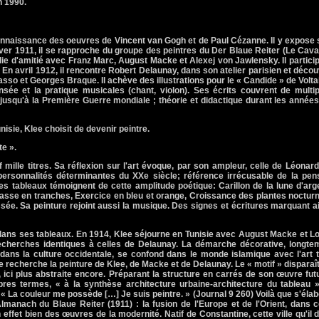
n 1990.
a connaissance des oeuvres de Vincent van Gogh et de Paul Cézanne. Il y expose
ver 1911, il se rapproche du groupe des peintres du Der Blaue Reiter (Le Cava
 lie d'amitié avec Franz Marc, August Macke et Alexej von Jawlensky. Il partici
 En avril 1912, il rencontre Robert Delaunay, dans son atelier parisien et déco
so et Georges Braque. Il achève des illustrations pour le « Candide » de Voltai
ensée et la pratique musicales (chant, violon). Ses écrits couvrent de multi
 jusqu'à la Première Guerre mondiale ; théorie et didactique durant les année
isie, Klee choisit de devenir peintre.
te ».
mille titres. Sa réflexion sur l'art évoque, par son ampleur, celle de Léonar
s personnalités déterminantes du XXe siècle; référence irrécusable de la pe
ses tableaux témoignent de cette amplitude poétique: Carillon de la lune d'arg
asse en tranches, Exercice en bleu et orange, Croissance des plantes noctur
assée. Sa peinture rejoint aussi la musique. Des signes et écritures marquant a
dans ses tableaux. En 1914, Klee séjourne en Tunisie avec August Macke et L
echerches identiques à celles de Delaunay. La démarche décorative, longte
dans la culture occidentale, se confond dans le monde islamique avec l'art 
e recherche la peinture de Klee, de Macke et de Delaunay. Le « motif » disparaî
, ici plus abstraite encore. Préparant la structure en carrés de son œuvre fut
pres termes, « à la synthèse architecture urbaine-architecture du tableau »
 « La couleur me possède […] Je suis peintre. » (Journal 9 260) Voilà que s'éla
manach du Blaue Reiter (1911) : la fusion de l'Europe et de l'Orient, dans 
 effet bien des œuvres de la modernité. Natif de Constantine, cette ville qu'il d