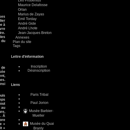
Leo Frobenius
Maurice Delafosse
Orlan
Marius de Zayas
 ses
Emil Torday
lier
André Gide
pe à
André Lhote
uvre
re.
Jean-Jacques Breton
ples
Annexes
s du
Plan du site
Tags
Lettre d'information
Inscription
d de
Désinscription
nsée
ent,
nes.
insi
Liens
Paris Tribal
ouis
mps
Paul Jorion
tout
t au
Musée Barbier-
ure,
Mueller
. À
bore
Musée du Quai
ce «
it «
Branly