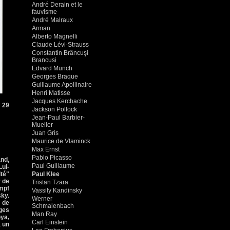
André Derain et le
fauvisme
André Malraux
Arman
Alberto Magnelli
Claude Lévi-Strauss
Constantin Brâncuşi
Brancusi
Edvard Munch
Georges Braque
Guillaume Apollinaire
Henri Matisse
Jacques Kerchache
e 29
Jackson Pollock
Jean-Paul Barbier-
Mueller
Juan Gris
Maurice de Vlaminck
Max Ernst
Pablo Picasso
and,
Paul Guillaume
Lui-
té"
Paul Klee
r de
Tristan Tzara
umpf
Vassily Kandinsky
sky.
Werner
 de
Schmalenbach
ges
Man Ray
ya,
Carl Einstein
a un