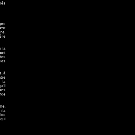
orés
opre
 est
rne.
é le
r la
ment
 des
 les
s, à
tre
 la
u'il
 ans
ande
ême,
n la
 les
 qui