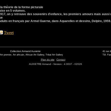
a théorie de la forme picturale
aise en 5 volumes.
n 1917, on y retrouve des souvenirs d'enfance, les premiers amours mais aussi
que
duits en français par Armel Guerne, dans Aquarelles et dessins, Delpire, 1959.
Tweet
Collection Armand Auxietre
41 rue 
 Art premier, Art africain, African Art Gallery, Tribal Art Gallery
Tél. Fax
Plan du site
Contact
AUXIETRE Armand - Version : 4.0037 - ©2026