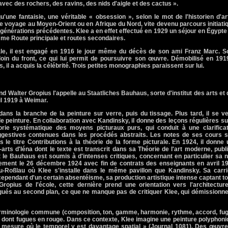
avec des rochers, des ravins, des nids d'aigle et des cactus ».
u'une fantaisie, une véritable « obsession », selon le mot de l'historien d'ar
e voyage au Moyen-Orient ou en Afrique du Nord, vite devenu parcours initiati
 générations précédentes. Klee a en effet effectué en 1929 un séjour en Égypte
me Route principale et routes secondaires.
le, il est engagé en 1916 le jour même du décès de son ami Franz Marc. S
 loin du front, ce qui lui permit de poursuivre son œuvre. Démobilisé en 1919
 il a acquis la célébrité. Trois petites monographies paraissent sur lui.
d Walter Gropius l'appelle au Staatliches Bauhaus, sorte d'institut des arts et
il 1919 à Weimar.
ns la branche de la peinture sur verre, puis du tissage. Plus tard, il se v
 peinture. En collaboration avec Kandinsky, il donne des leçons régulières su
rie systématique des moyens picturaux purs, qui conduit à une clarificat
uggestives contenues dans les procédés abstraits. Les notes de ses cours s
 le titre Contributions à la théorie de la forme picturale. En 1924, il donne
rts d'Iéna dont le texte est transcrit dans sa Théorie de l'art moderne, publ
le Bauhaus est soumis à d'intenses critiques, concernant en particulier sa 
iellement le 26 décembre 1924 avec fin de contrats des enseignants en avril 1
u-Roßlau où Klee s'installe dans le même pavillon que Kandinsky. Sa carri
ependant d'un certain absentéisme, sa production artistique intense captant t
ropius de l'école, cette dernière prend une orientation vers l'architecture
légués au second plan, ce que ne manque pas de critiquer Klee, qui démissionn
 terminologie commune (composition, ton, gamme, harmonie, rythme, accord, fu
es dont fugues en rouge. Dans ce contexte, Klee imagine une peinture polyphon
 mesure où le temporel y est davantage spatial » (Journal 1081). Des œuvre