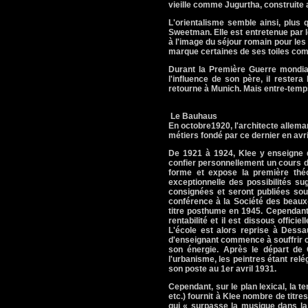
vieille comme Jugurtha, construite 
L'orientalisme semble ainsi, plus q
Sweetman. Elle est entretenue par l
à l'image du séjour romain pour les
marque certaines de ses toiles com
Durant la Première Guerre mondia
l'influence de son père, il restera
retourne à Munich. Mais entre-temps,
Le Bauhaus
En octobre1920, l'architecte alleman
métiers fondé par ce dernier en avr
De 1921 à 1924, Klee y enseigne da
confier personnellement un cours de
forme et expose la première théo
exceptionnelle des possibilités s
consignées et seront publiées sous
conférence à la Société des beaux-a
titre posthume en 1945. Cependant 
rentabilité et il est dissous offic
L'école est alors reprise à Dessa
d'enseignant commence à souffrir c
son énergie. Après le départ de G
l'urbanisme, les peintres étant re
son poste au 1er avril 1931.
Cependant, sur le plan lexical, la
etc.) fournit à Klee nombre de titr
qui « surpasse la musique dans la