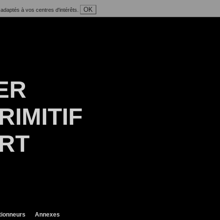
OK
 adaptés à vos centres d'intérêts.
ER
RIMITIF
ART
tionneurs
Annexes