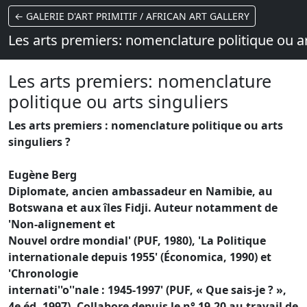
← GALERIE D'ART PRIMITIF / AFRICAN ART GALLERY
Les arts premiers: nomenclature politique ou ar
Les arts premiers: nomenclature
politique ou arts singuliers
Les arts premiers : nomenclature politique ou arts
singuliers ?
Eugène Berg
Diplomate, ancien ambassadeur en Namibie, au
Botswana et aux îles Fidji. Auteur notamment de
'Non-alignement et
Nouvel ordre mondial' (PUF, 1980), 'La Politique
internationale depuis 1955' (Économica, 1990) et
'Chronologie
internati''o''nale : 1945-1997' (PUF, « Que sais-je ? »,
4e éd, 1997). Collabore depuis le n° 19-20 au travail de