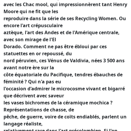
avec les Chac mool, qui impressionnèrent tant Henry
Moore qui ne fit que les
reproduire dans la série de ses Recycling Women. Ou
encore l'art crépusculaire
aztèque, l'art des Andes et de l'Amérique centrale,
avec son mirage de l'El
Dorado. Comment ne pas être ébloui par ces
statuettes en or repoussé, du
nord péruvien, ces Vénus de Valdivia, nées 3 500 ans
avant notre ère sur la
côte équatoriale du Pacifique, tendres ébauches de
féminité ? Qui n'a pas eu
l'occasion d'admirer le microcosme vivant et bigarré
que décrivent avec saveur
les vases bichromes de la céramique mochica ?
Représentations de chasse, de
pêche, de guerre, voire de coïts endiablés, parlent un
langage réaliste,
relativement rare dans l'art précolombien. Si l'on