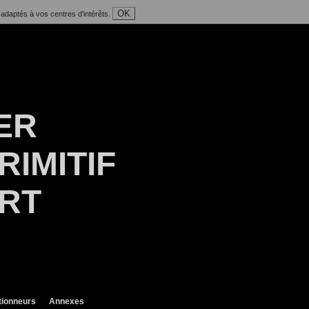
OK
 adaptés à vos centres d'intérêts.
ER
RIMITIF
ART
tionneurs
Annexes