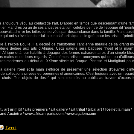
 a toujours vécu au contact de l’art. D’abord en temps que descendant d’une fam
, en Flandres où un de ses ancètres était un célèbre peintre de l’époque dit "peint
 pouvait admirer les toiles conservées par descendance dans la famille. Mais auss
i ont su éveiller cher lui la curiosité artistique et le goût pour les arts dit “primitif
ie à l’école Boulle, il a decidé de transformer l’ancienne librairie de sa grand m
erie dédiée aux arts d’Afrique. Cette galerie sera baptisée “l’oeil et la main
Afrique et à leur habilité à dégager des formes extraordinaires d’un simple blo
rs mains et de leurs regards. Ces mêmes artistes anonymes qui ont eu d’ailleur
ntres modernes du début du XXème siècle tel Braque, Picasso et Modigliani pou
 galerie l'oeil et la main s'efforce de présenter une sélection d'oeuvres d'int
n de collections privées européennes et américaines. C'est toujours avec un regar
choisit "les objets de désir" qui sont montrés au public au travers d'exposit
 / art primitif / arts premiers / art gallery / art tribal / tribal art / l'oeil et la main /
rmand Auxiètre / www.african-paris.com / www.agalom.com
Tweet