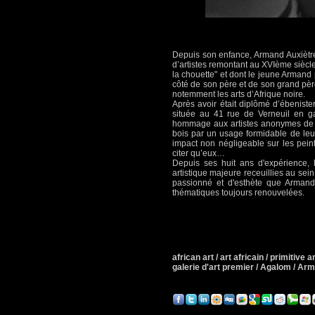
Depuis son enfance, Armand Auxiètre
d’artistes remontant au XVIème siècle
la chouette" et dont le jeune Armand
côté de son père et de son grand père qu
notemment les arts d’Afrique noire.
Après avoir était diplômé d’ébenister
située au 41 rue de Verneuil en gal
hommage aux artistes anonymes de l’
bois par un usage formidable de leu
impact non négligeable sur les pei
citer qu’eux…
Depuis ses huit ans d'expérience, la
artistique majeure receuillies au sei
passionné et d'esthète que Armand 
thématiques toujours renouvelées.
african art / art africain / primitive art
galerie d'art premier / Agalom / A