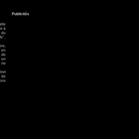
Publicités
ille
re à
i du
s” ,
ère,
” en
c de
s un
r ne
éret
d de
ions