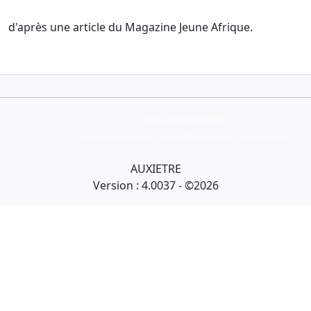
d'après une article du Magazine Jeune Afrique.
Collection Armand Auxietre
Art primitif, Art premier, Art africain, African Art Gallery, Tribal Art Gallery
AUXIETRE
Version : 4.0037 - ©2026