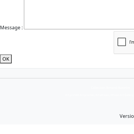
Message :
OK
Collection Armand Auxietre
Art primitif, Art premier, Art africain, African Art Gallery
Versio