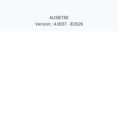
Art primitif, Art premier, Art africain, African Art Gallery, Tribal Art Gallery
AUXIETRE
Version : 4.0037 - ©2026