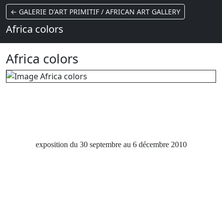
← GALERIE D'ART PRIMITIF / AFRICAN ART GALLERY
Africa colors
Africa colors
AFRICA COLORS
exposition du 30 septembre au 6 décembre 2010
Cette nouvelle exposition propose un panorama ethnique
inédit au travers du thème de la couleur dans les arts
Africains. Des Masques Guerré Dan aux masques Ibibio du