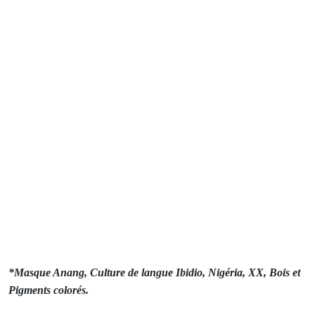
Nigéria , Armand Auxiètre,
directeur de la Galerie « L'oeil et la main » présente une
sélection
d'oeuvres représentatives des coutumes ou des usages de ces
civilisations :
Simples et pures, les couleurs sont choisies par les artistes
pour évoquer tour à tour le respect des ancêtres, la virilité
nouvelle des initiés, la mort … La Galerie l’œil et la Main vous
invite à en découvrir
les symboliques
*Masque Anang, Culture de langue Ibidio, Nigéria, XX, Bois et
Pigments colorés.