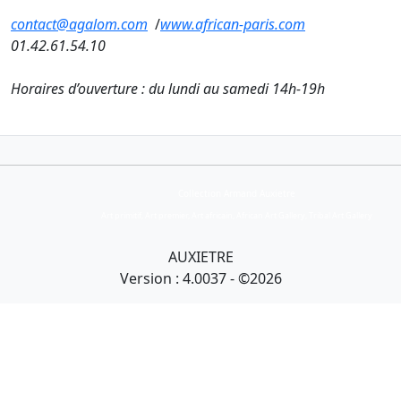
contact@agalom.com
/
www.african-paris.com
01.42.61.54.10
Horaires d’ouverture : du lundi au samedi 14h-19h
Collection Armand Auxietre
Art primitif, Art premier, Art africain, African Art Gallery, Tribal Art Gallery
AUXIETRE
Version : 4.0037 - ©2026