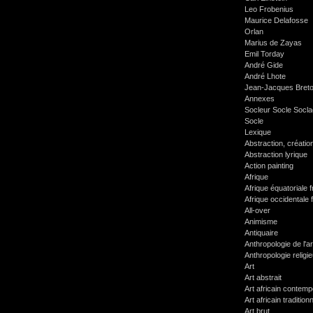
Leo Frobenius
Maurice Delafosse
Orlan
Marius de Zayas
Emil Torday
André Gide
André Lhote
Jean-Jacques Bret
Annexes
Socleur Socle Socl
Socle
Lexique
Abstraction, créatio
Abstraction lyrique
Action painting
Afrique
Afrique équatoriale 
Afrique occidentale 
All-over
Animisme
Antiquaire
Anthropologie de l'ar
Anthropologie religi
Art
Art abstrait
Art africain contemp
Art africain tradition
Art brut