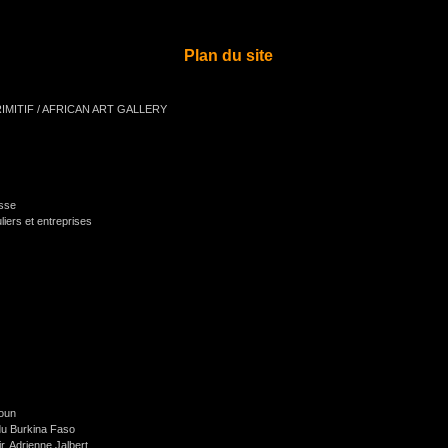
Plan du site
IMITIF / AFRICAN ART GALLERY
sse
liers et entreprises
oun
u Burkina Faso
, Adrienne Jalbert