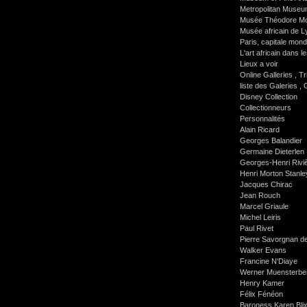
Metropolitan Museum
Musée Théodore Mo
Musée africain de L
Paris, capitale mon
L'art africain dans
Lieux a voir
Online Galleries , Tr
liste des Galeries , G
Disney Collection
Collectionneurs
Personnalités
Alain Ricard
Georges Balandier
Germaine Dieterlen
Georges-Henri Rivi
Henri Morton Stanle
Jacques Chirac
Jean Rouch
Marcel Griaule
Michel Leiris
Paul Rivet
Pierre Savorgnan d
Walker Evans
Francine N'Diaye
Werner Muensterbe
Henry Kamer
Félix Fénéon
Baroness Karen Bli