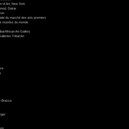
 of Art, New York
nod, Dakar
yon
diale du marché des arts premiers
 les musées du monde
ibal African Art Gallery
alleries Tribal Art
ère
y
e Brazza
rger
xen