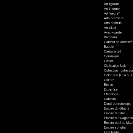
Art figuratif
Art informel
Art "nègre"
Arts premiers
Arts primitifs
Art tribal
Avant-garde
Bambara
Cabinet de curiosité
Baoule
Carbone 14
Céramique
Cimier
Civilisation Nok
Collection , collecti
Color field (US) ou 
Culture
Ethnie
Expertise
Ethnologie
Datation
Dendrochronologie
Empire du Ghana
Empire du Mali
Empire du Wagadou
Empire peul du Mac
Empire songhaï
Fétichisme