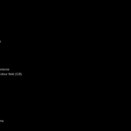
s
onnisme
Colour field (GB)
ina