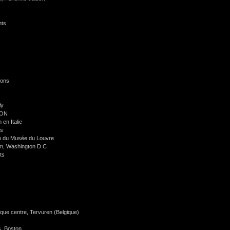
nts
ions
ly
GON
 en Italie
ns
on du Musée du Louvre
m, Washington D.C
rts
ique centre, Tervuren (Belgique)
s, Boston