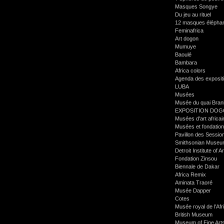
Masques Songye
Du jeu au rituel
12 masques élépha
Feminafrica
Art dogon
Mumuye
Baoulé
Bambara
Africa colors
Agenda des exposit
LUBA
Musées
Musée du quai Bran
EXPOSITION DO
Musées d'art africain
Musées et fondatio
Pavillon des Sessi
Smithsonian Museu
Detroit Institute of A
Fondation Zinsou
Biennale de Dakar
Africa Remix
Aminata Traoré
Musée Dapper
Cotes
Musée royal de l'Afr
British Museum
Museum of Fine Art