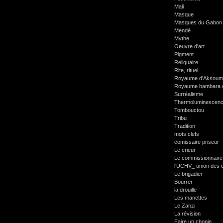
Mali
Masque
Masques du Gabon
Mendé
Mythe
Oeuvre d'art
Pigment
Reliquaire
Rite, rituel
Royaume d'Aksoum
Royaume bambara 
Surréalisme
Thermoluminescen
Tombouctou
Tribu
Tradition
mots clefs
comissaire priseur
Le crieur
Le commissionnaire
l'UCHV_ union des c
Le brigadier
Bourrer
la drouille
Les manettes
Le Zanzi
La révision
Faire un chopin