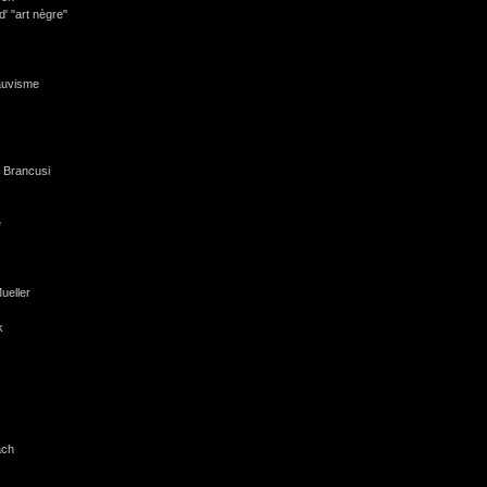
d' "art nègre"
fauvisme
s
 Brancusi
e
ueller
k
ach