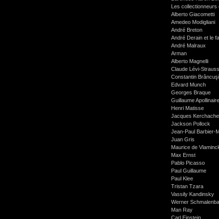
Les collectionneurs 
Alberto Giacometti
Amedeo Modigliani
André Breton
André Derain et le 
André Malraux
Arman
Alberto Magnelli
Claude Lévi-Straus
Constantin Brâncuşi
Edvard Munch
Georges Braque
Guillaume Apollinair
Henri Matisse
Jacques Kerchache
Jackson Pollock
Jean-Paul Barbier-M
Juan Gris
Maurice de Vlaminc
Max Ernst
Pablo Picasso
Paul Guillaume
Paul Klee
Tristan Tzara
Vassily Kandinsky
Werner Schmalenb
Man Ray
Carl Einstein