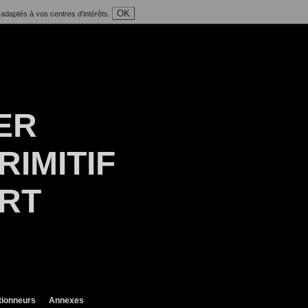
OK
 adaptés à vos centres d'intérêts.
ER
RIMITIF
ART
tionneurs
Annexes