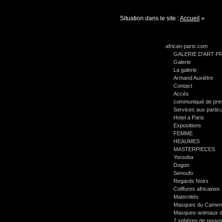
Situation dans le site :
Accueil
»
african-paris.com
GALERIE D'ART PR
Galerie
La galerie
Armand Auxiètre
Contact
Accès
communiqué de pre
Services aux particu
Hotel a Paris
Expositions
FEMME
HEAUMES
MASTERPIECES
Yorouba
Dogon
Senoufo
Regards Noirs
Coiffures africaines
Maternités
Masques du Camer
Masques-animaux d
7 sphères de pouvoir