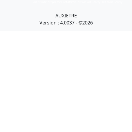
Art primitif, Art premier, Art africain, African Art Gallery, Tribal Art Gallery
AUXIETRE
Version : 4.0037 - ©2026