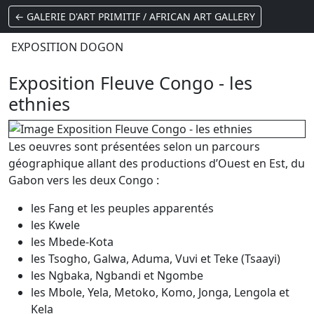
← GALERIE D'ART PRIMITIF / AFRICAN ART GALLERY
EXPOSITION DOGON
Exposition Fleuve Congo - les
ethnies
Les oeuvres sont présentées selon un parcours
géographique allant des productions d’Ouest en Est, du
Gabon vers les deux Congo :
les Fang et les peuples apparentés
les Kwele
les Mbede-Kota
les Tsogho, Galwa, Aduma, Vuvi et Teke (Tsaayi)
les Ngbaka, Ngbandi et Ngombe
les Mbole, Yela, Metoko, Komo, Jonga, Lengola et
Kela