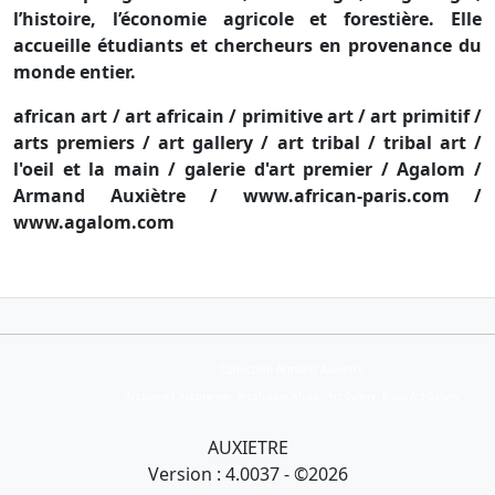
l’histoire, l’économie agricole et forestière. Elle
accueille étudiants et chercheurs en provenance du
monde entier.
african art / art africain / primitive art / art primitif /
arts premiers / art gallery / art tribal / tribal art /
l'oeil et la main / galerie d'art premier / Agalom /
Armand Auxiètre / www.african-paris.com /
www.agalom.com
Collection Armand Auxietre
Art primitif, Art premier, Art africain, African Art Gallery, Tribal Art Gallery
AUXIETRE
Version : 4.0037 - ©2026