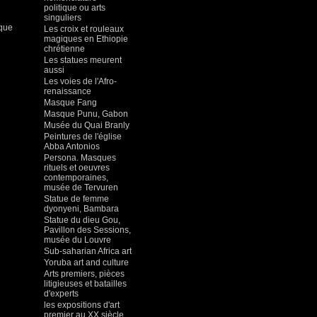
politique ou arts
singuliers
ique
Les croix et rouleaux
magiques en Ethiopie
chrétienne
Les statues meurent
aussi
Les voies de l'Afro-
renaissance
Masque Fang
Masque Punu, Gabon
Musée du Quai Branly
Peintures de l'église
Abba Antonios
Persona. Masques
rituels et oeuvres
contemporaines,
musée de Tervuren
Statue de femme
dyonyeni, Bambara
Statue du dieu Gou,
Pavillon des Sessions,
musée du Louvre
Sub-saharian Africa art
Yoruba art and culture
Arts premiers, pièces
litigieuses et batailles
d'experts
les expositions d'art
premier au XX siècle