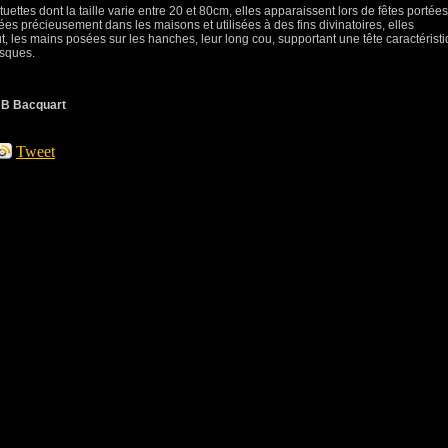
tuettes dont la taille varie entre 20 et 80cm, elles apparaissent lors de fêtes portées
ées précieusement dans les maisons et utilisées à des fins divinatoires, elles
 les mains posées sur les hanches, leur long cou, supportant une tête caractérist
asques.
, JB Bacquart
Tweet