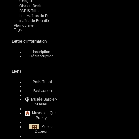
Congo)
Oba du Benin
PARIS Tribal
Les Maîtres de Buli
maître de Bouaflé
Plan du site
Tags
Lettre d'information
Inscription
Désinscription
Liens
Paris Tribal
Paul Jorion
Musée Barbier-
Mueller
Musée du Quai
Branly
Musée
Dapper