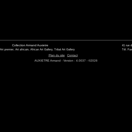
Collection Armand Auxietre
41 rue 
 Art premier, Art africain, African Art Gallery, Tribal Art Gallery
Tél. Fax
Plan du site
Contact
AUXIETRE Armand - Version : 4.0037 - ©2026