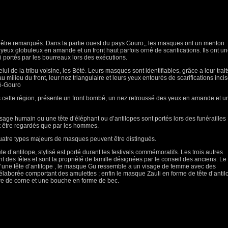
 être remarqués. Dans la partie ouest du pays Gouro,, les masques ont un menton
eux globuleux en amande et un front haut parfois orné de scarifications. Ils ont u
 portés par les bourreaux lors des exécutions.
lui de la tribu voisine, les Bété. Leurs masques sont identifiables, grâce a leur trait
au milieu du front, leur nez triangulaire et leurs yeux entourés de scarifications incis
té-Gouro
cette région, présente un front bombé, un nez retroussé des yeux en amande et u
age humain ou une tête d’éléphant ou d’antilopes sont portés lors des funérailles
t être regardés que par les hommes.
uatre types majeurs de masques peuvent être distingués.
d’antilope, stylisé est porté durant les festivals commémoratifs. Les trois autres
des fêtes et sont la propriété de famille désignées par le conseil des anciens. Le
d’une tête d’antilope , le masque Gu ressemble a un visage de femme avec des
re élaborée comportant des amulettes ; enfin le masque Zauli en forme de tête d’anti
re de corne et une bouche en forme de bec.