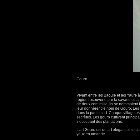
Gouro
Vivant entre les Baoulé et les Yauré 
région recouverte par la savane et la
de deux cent mille, ils se nommaient 
leur donnèrent le nom de Gouro. Les 
dans la partie sud. Chaque village es
secrètes. Les gouro cultivent principa
s’occupant des plantations.
L’art Gouro est un art élégant et se 
yeux en amande.