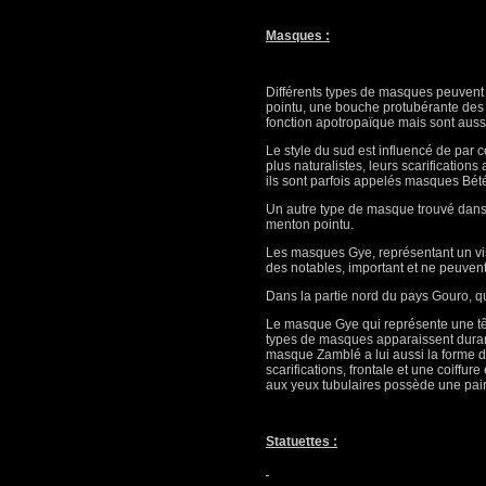
Masques :
Différents types de masques peuvent
pointu, une bouche protubérante des y
fonction apotropaïque mais sont aussi
Le style du sud est influencé de par ce
plus naturalistes, leurs scarifications 
ils sont parfois appelés masques Bé
Un autre type de masque trouvé dans 
menton pointu.
Les masques Gye, représentant un vis
des notables, important et ne peuven
Dans la partie nord du pays Gouro, q
Le masque Gye qui représente une tête 
types de masques apparaissent durant 
masque Zamblé a lui aussi la forme 
scarifications, frontale et une coiffu
aux yeux tubulaires possède une pai
Statuettes :