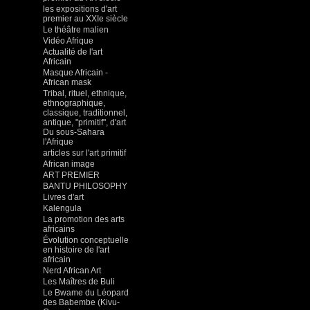
les expositions d'art
premier au XXIe siècle
Le théâtre malien
Vidéo Afrique
Actualité de l'art
Africain
Masque Africain -
African mask
Tribal, rituel, ethnique,
ethnographique,
classique, traditionnel,
antique, "primitif", d'art
Du sous-Sahara
l'Afrique
articles sur l'art primitif
African image
ART PREMIER
BANTU PHILOSOPHY
Livres d'art
Kalengula
La promotion des arts
africains
Évolution conceptuelle
en histoire de l'art
africain
Nerd African Art
Les Maîtres de Buli
Le Bwame du Léopard
des Babembe (Kivu-