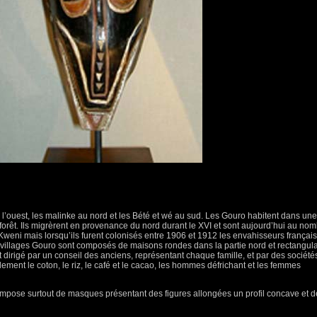
à l’ouest, les malinke au nord et les Bété et wé au sud. Les Gouro habitent dans une
 forêt. Ils migrèrent en provenance du nord durant le XVI et sont aujourd’hui au no
Kweni mais lorsqu’ils furent colonisés entre 1906 et 1912 les envahisseurs français
villages Gouro sont composés de maisons rondes dans la partie nord et rectangula
t dirigé par un conseil des anciens, représentant chaque famille, et par des société
lement le coton, le riz, le café et le cacao, les hommes défrichant et les femmes
compose surtout de masques présentant des figures allongées un profil concave et 