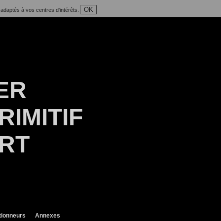
OK
 adaptés à vos centres d'intérêts.
ER
RIMITIF
ART
tionneurs
Annexes