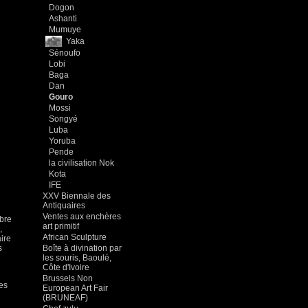
Dogon
Ashanti
Mumuye
Yaka
Sénoufo
Lobi
Baga
Dan
Gouro
Mossi
Songyé
Luba
Yoruba
Pende
la civilisation Nok
Kota
IFE
XXV Biennale des
Antiquaires
Ventes aux enchères
mbre
art primitif
,
African Sculpture
ire
s
Boîte à divination par
les souris, Baoulé,
Côte d'Ivoire
Brussels Non
des
European Art Fair
(BRUNEAF)