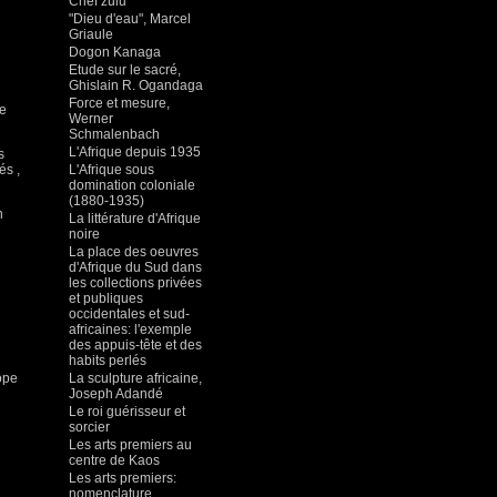
Chef zulu
"Dieu d'eau", Marcel
Griaule
Dogon Kanaga
Etude sur le sacré,
Ghislain R. Ogandaga
Force et mesure,
ne
Werner
Schmalenbach
L'Afrique depuis 1935
s
és ,
L'Afrique sous
domination coloniale
(1880-1935)
n
La littérature d'Afrique
noire
La place des oeuvres
d'Afrique du Sud dans
les collections privées
et publiques
occidentales et sud-
africaines: l'exemple
des appuis-tête et des
habits perlés
lope
La sculpture africaine,
Joseph Adandé
Le roi guérisseur et
sorcier
Les arts premiers au
centre de Kaos
Les arts premiers:
nomenclature