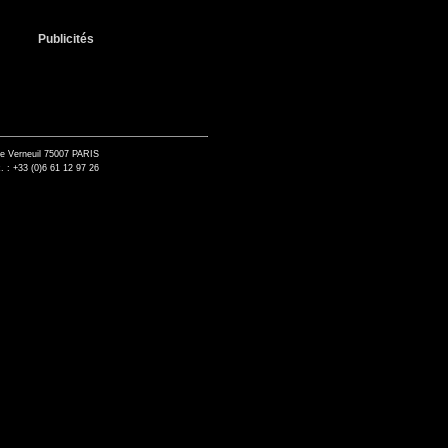
Publicités
de Verneuil 75007 PARIS
. : +33 (0)6 61 12 97 26