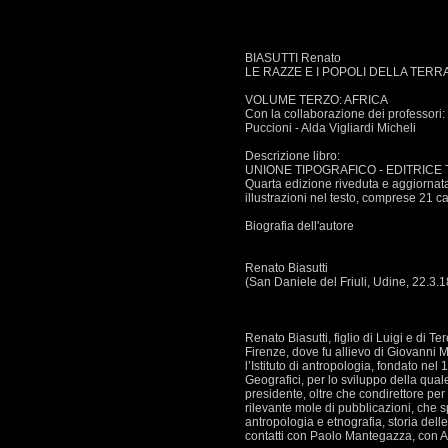
BIASUTTI Renato
LE RAZZE E I POPOLI DELLA TERRA 
VOLUME TERZO: AFRICA
Con la collaborazione dei professori: B
Puccioni - Alda Vigliardi Micheli
Descrizione libro:
UNIONE TIPOGRAFICO - EDITRICE 
Quarta edizione riveduta e aggiornata 
illustrazioni nel testo, comprese 21 ca
Biografia dell'autore
Renato Biasutti
(San Daniele del Friuli, Udine, 22.3.
Renato Biasutti, figlio di Luigi e di T
Firenze, dove fu allievo di Giovanni Ma
l’Istituto di antropologia, fondato n
Geografici, per lo sviluppo della qual
presidente, oltre che condirettore per 
rilevante mole di pubblicazioni, che s
antropologia e etnografia, storia dell
contatti con Paolo Mantegazza, con A