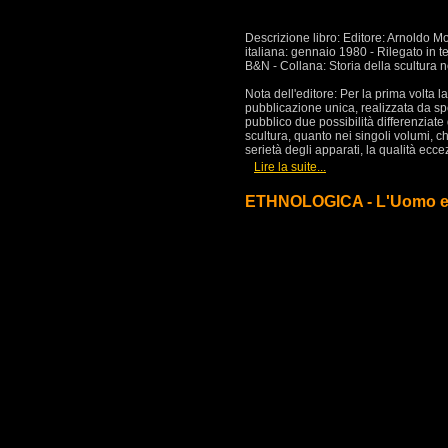
Descrizione libro: Editore: Arnoldo 
italiana: gennaio 1980 - Rilegato in te
B&N - Collana: Storia della scultura 
Nota dell'editore: Per la prima volta la
pubblicazione unica, realizzata da spec
pubblico due possibilità differenziate 
scultura, quanto nei singoli volumi, che
serietà degli apparati, la qualità eccez
[
]
Lire la suite...
ETHNOLOGICA - L'Uomo e la