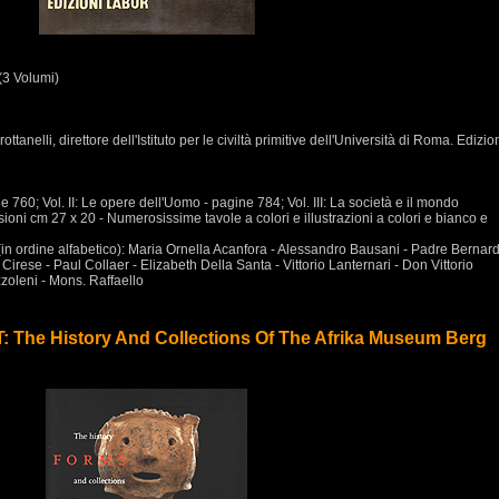
(3 Volumi)
ttanelli, direttore dell'Istituto per le civiltà primitive dell'Università di Roma. Edizio
ine 760; Vol. II: Le opere dell'Uomo - pagine 784; Vol. III: La società e il mondo
oni cm 27 x 20 - Numerosissime tavole a colori e illustrazioni a colori e bianco e
(in ordine alfabetico): Maria Ornella Acanfora - Alessandro Bausani - Padre Bernar
 Cirese - Paul Collaer - Elizabeth Della Santa - Vittorio Lanternari - Don Vittorio
zoleni - Mons. Raffaello
e History And Collections Of The Afrika Museum Berg