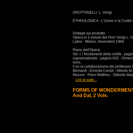
GROTTANELLI L. Vinigi
ETHNOLOGICA - L'Uomo e la Civiltà 
Dettagli sul prodotto:
Opera in 3 volumi del Prof. Vinigi L. Gro
Labor - Milano, Novembre 1966
Piano dell'Opera:
Vol. I: I fondamenti della civiltà - pag
soprannaturale - pagine 832 - Dimensi
nero;
Con la collaborazione dei professori 
Bernardi - Ernesta Cerulli - Alberto M.
Maconi - Piero Matthey - Gilberto Maz
[
]
Lire la suite...
FORMS OF WONDERMENT: Th
And Dal, 2 Vols.