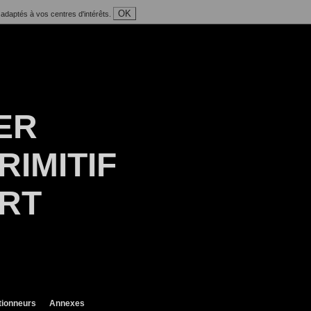
OK
 adaptés à vos centres d'intérêts.
ER
RIMITIF
ART
tionneurs
Annexes