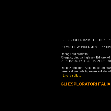
EISENBURGER Ineke - GROOTAERS 
FORMS OF WONDERMENT: The History 
Dettagli sul prodotto:
Rilegato, Lingua Inglese - Editore: 
ISBN-10: 9071611132 - ISBN-13: 97
Descrizione libro: Afrika museum 200
genere di manufatti provenienti da tutt
[
]
Lire la suite...
GLI ESPLORATORI ITALIANI