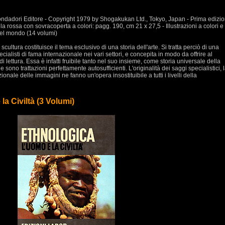
Mondadori Editore - Copyright 1979 by Shogakukan Ltd., Tokyo, Japan - Prima edizi
la rossa con sovracoperta a colori: pagg. 190, cm 21 x 27,5 - Illustrazioni a colori e
nel mondo (14 volumi)
 scultura costituisce il tema esclusivo di una storia dell'arte. Si tratta perciò di una
ialisti di fama internazionale nei vari settori, e concepita in modo da offrire al
di lettura. Essa è infatti fruibile tanto nel suo insieme, come storia universale della
 sono trattazioni perfettamente autosufficienti. L'originalità dei saggi specialistici, 
ionale delle immagini ne fanno un'opera insostituibile a tutti i livelli della
 Civiltà (3 Volumi)