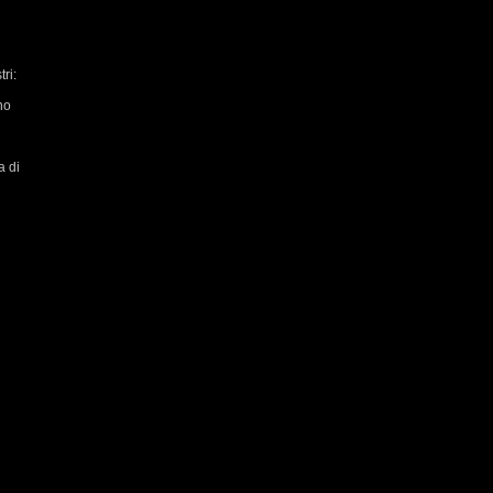
ri:
no
a di