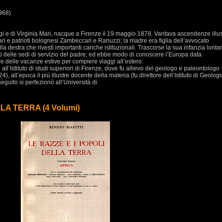
968)
uigi e di Virginia Mari, nacque a Firenze il 19 maggio 1878. Vantava ascendenze illust
ri e patrioti bolognesi Zambeccari e Ranuzzi; la madre era figlia dell’avvocato
a destra che rivestì importanti cariche istituzionali. Trascorse la sua infanzia lonta
i delle sedi di servizio del padre, ed ebbe modo di conoscere l’Europa data
are delle vacanze estive per compiere viaggi all’estero.
all’Istituto di studi superiori di Firenze, dove fu allievo del geologo e paleontologo
all’epoca il più illustre docente della materia (fu direttore dell’Istituto di Geologi
eguito si perfezionò all’Università di
LA TERRA (4 Volumi)