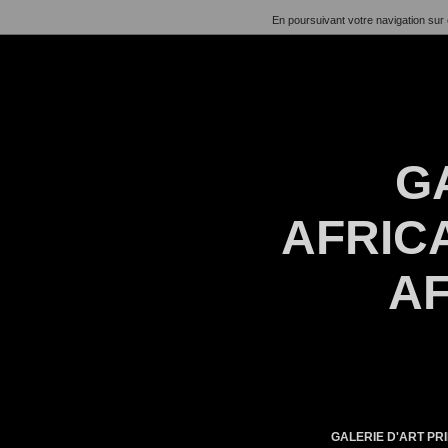
En poursuivant votre navigation sur 
G
AFRICA
AF
GALERIE D'ART PRI