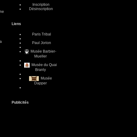
Inscription
Désinscription
one
Liens
Paris Tribal
la
Paul Jorion
Musée Barbier-
Mueller
Musée du Quai
Branly
Musée
Dapper
Publicités