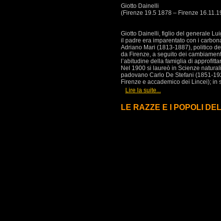
Giotto Dainelli
(Firenze 19.5 1878 – Firenze 16.11.1
Giotto Dainelli, figlio del generale L
il padre era imparentato con i carbona
Adriano Mari (1813-1887), politico dell
da Firenze, a seguito dei cambiament
l’abitudine della famiglia di approfitt
Nel 1900 si laureò in Scienze naturali 
padovano Carlo De Stefani (1851-1924), 
Firenze e accademico dei Lincei); in s
[
]
Lire la suite...
LE RAZZE E I POPOLI DEL