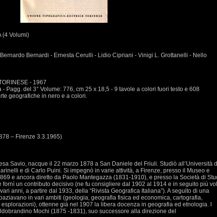
(4 Volumi)
ernardo Bernardi - Ernesta Cerulli - Lidio Cipriani - Vinigi L. Grottanelli - Nello
TORINESE - 1967
- Pagg. del 3° Volume: 776, cm 25 x 18,5 - 9 tavole a colori fuori testo e 608
rte geografiche in nero e a colori.
1878 – Firenze 3.3.1965)
eresa Savio, nacque il 22 marzo 1878 a San Daniele del Friuli. Studiò all’Università d
rinelli e di Carlo Puini. Si impegnò in varie attività, a Firenze, presso il Museo e
el 1869 e ancora diretto da Paolo Mantegazza (1831-1910), e presso la Società di Stu
e fornì un contributo decisivo (ne fu consigliere dal 1902 al 1914 e in seguito più vo
vari anni, a partire dal 1933, della “Rivista Geografica Italiana”). A seguito di una
paziavano in vari ambiti (geologia, geografia fisica ed economica, cartografia,
e esplorazioni), ottenne già nel 1907 la libera docenza in geografia ed etnologia. I
ldobrandino Mochi (1875 -1831), suo successore alla direzione del