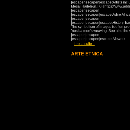
|escaper|escapen|escapetArtists incl
Mesai Haileleul. [KF] https://www.addi
|escaper|escapen
|escaper|escapen|escapetAdire Africa
|escaper|escapen
|escaper|escapen|escapetHistory, bac
The symbolism of images is often prov
Yoruba men's weaving. See also the Ad
|escaper|escapen
|escaper|escapen|escapetAfewerk
[
]
Lire la suite...
ARTE ETNICA