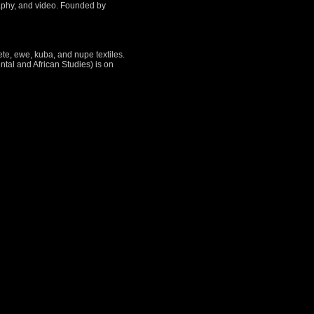
raphy, and video. Founded by
e, ewe, kuba, and nupe textiles.
ntal and African Studies) is on