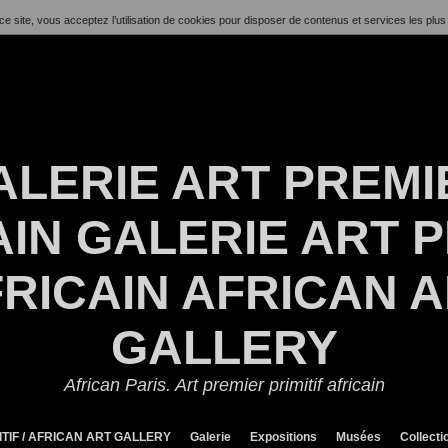
ce site, vous acceptez l’utilisation de cookies pour disposer de contenus et services les plus
ALERIE ART PREMI
IN GALERIE ART P
RICAIN AFRICAN 
GALLERY
African Paris. Art premier primitif africain
TIF / AFRICAN ART GALLERY
Galerie
Expositions
Musées
Collecti