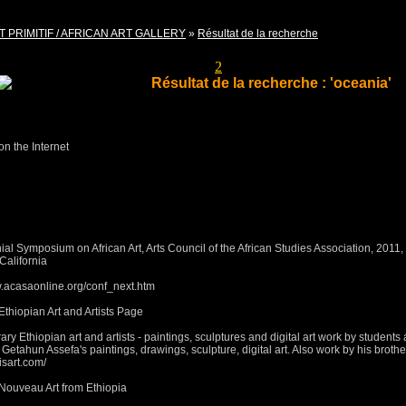
T PRIMITIF / AFRICAN ART GALLERY
»
Résultat de la recherche
Pages
1
2
Résultat de la recherche : 'oceania'
n the Internet
al Symposium on African Art, Arts Council of the African Studies Association, 2011
California
.acasaonline.org/conf_next.htm
thiopian Art and Artists Page
Ethiopian art and artists - paintings, sculptures and digital art work by students
, Getahun Assefa's paintings, drawings, sculpture, digital art. Also work by his broth
isart.com/
Nouveau Art from Ethiopia