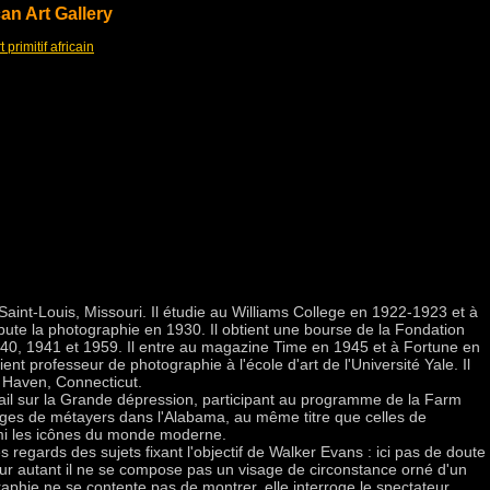
can Art Gallery
rimitif africain
Saint-Louis, Missouri. Il étudie au Williams College en 1922-1923 et à
te la photographie en 1930. Il obtient une bourse de la Fondation
, 1941 et 1959. Il entre au magazine Time en 1945 et à Fortune en
nt professeur de photographie à l'école d'art de l'Université Yale. Il
w Haven, Connecticut.
il sur la Grande dépression, participant au programme de la Farm
ages de métayers dans l'Alabama, au même titre que celles de
i les icônes du monde moderne.
 regards des sujets fixant l'objectif de Walker Evans : ici pas de doute
pour autant il ne se compose pas un visage de circonstance orné d'un
graphie ne se contente pas de montrer, elle interroge le spectateur,