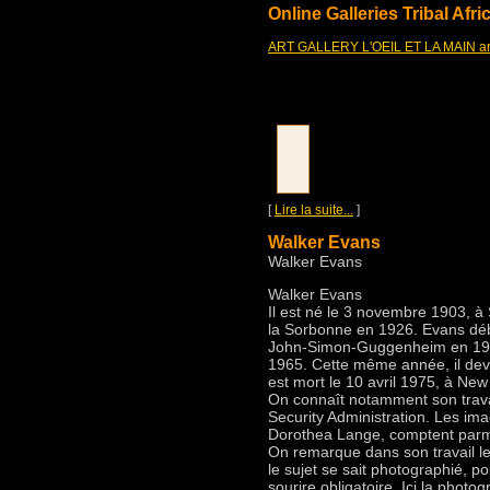
Online Galleries Tribal Afri
ART GALLERY L'OEIL ET LA MAIN art p
[
Lire la suite...
]
Walker Evans
Walker Evans
Walker Evans
Il est né le 3 novembre 1903, à 
la Sorbonne en 1926. Evans débu
John-Simon-Guggenheim en 1940
1965. Cette même année, il devie
est mort le 10 avril 1975, à Ne
On connaît notamment son trava
Security Administration. Les im
Dorothea Lange, comptent parm
On remarque dans son travail les
le sujet se sait photographié, 
sourire obligatoire. Ici la photo