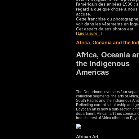
l'américain des années 1930 : si
regard a quelque chose à nous d
accuse.
Cette franchise du photographe 
voir dans les vêtements en loqu
Cet aspect de ses photos est
[
Lire la suite...
]
Africa, Oceania and the I
Africa, Oceania a
the Indigenous
Americas
The Department oversees four separ
collection segments: the arts of Africa
South Pacific and the Indigenous Ame
Reflecting current scholarship and g
Egyptian art is now a sub-section of t
department. African art thus consists 
from the rest of Africa other than Egypt
African Art