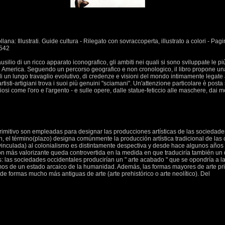
ana: Illustrati. Guide cultura - Rilegato con sovraccoperta, illustrato a colori - Pagi
542
usilio di un ricco apparato iconografico, gli ambiti nei quali si sono sviluppate le più
d America. Seguendo un percorso geografico e non cronologico, il libro propone una 
i un lungo travaglio evolutivo, di credenze e visioni del mondo intimamente legate 
sti-artigiani trova i suoi più genuini "sciamani". Un'attenzione particolare è posta s
ziosi come l'oro e l'argento - e sulle opere, dalle statue-feticcio alle maschere, dai mo
rimitivo son empleadas para designar las producciones artísticas de las sociedades 
ión, el término(plazo) designa comúnmente la producción artística tradicional de las 
da(vinculada) al colonialismo es distintamente despectiva y desde hace algunos añ
sión más valorizante queda controvertida en la medida en que traduciría también un
las sociedades occidentales producirían un " arte acabado " que se opondría a las 
os de un estado arcaico de la humanidad. Además, las formas mayores de arte pri
de formas mucho más antiguas de arte (arte prehistórico o arte neolítico). Del