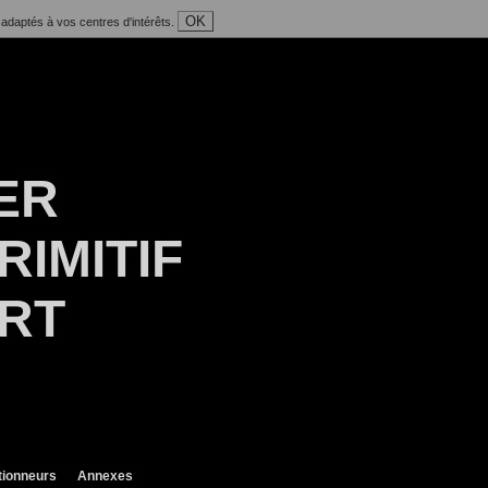
OK
 adaptés à vos centres d'intérêts.
ER
RIMITIF
ART
tionneurs
Annexes