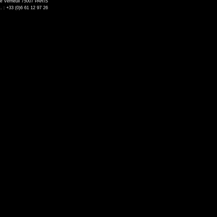
de Verneuil 75007 PARIS
. : +33 (0)6 61 12 97 26