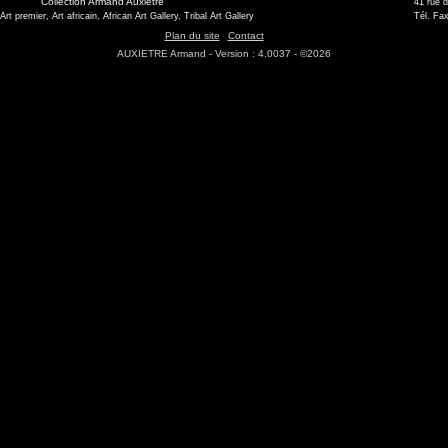
Collection Armand Auxietre
41 rue 
 Art premier, Art africain, African Art Gallery, Tribal Art Gallery
Tél. Fax
Plan du site
Contact
AUXIETRE Armand - Version : 4.0037 - ©2026