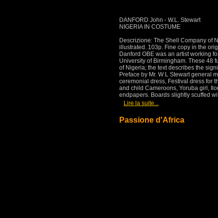
DANFORD John - W.L. Stewart
NIGERIA IN COSTUME
Descrizione: The Shell Company of Nige
illustrated. 103p. Fine copy in the or
Danford OBE was an artist working for t
University of Birmingham. These 48 f
of Nigeria; the text describes the sig
Preface by Mr. W L Stewart general ma
ceremonial dress, Festival dress for 
and child Cameroons, Yoruba girl, Ilor
endpapers. Boards slightly scuffed wi
[
]
Lire la suite...
Passione d'Africa