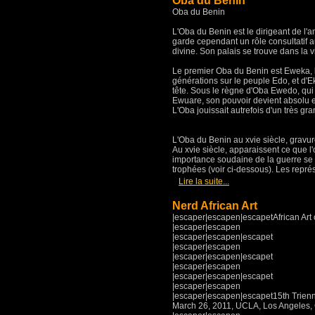
Oba du Benin
Oba du Benin
L'Oba du Benin est le dirigeant de l'
garde cependant un rôle consultatif a
divine. Son palais se trouve dans la vi
Le premier Oba du Benin est Eweka, le
générations sur le peuple Edo, et d'E
tête. Sous le règne d'Oba Ewedo, qui 
Ewuare, son pouvoir devient absolu et 
L'Oba jouissait autrefois d'un très gra
L'Oba du Benin au xvie siècle, gravu
Au xvie siècle, apparaissent ce que l'o
importance soudaine de la guerre se t
trophées (voir ci-dessous). Les repr
[
]
Lire la suite...
Nerd African Art
|escaper|escapen|escapetAfrican Art o
|escaper|escapen
|escaper|escapen|escapet
|escaper|escapen
|escaper|escapen|escapet
|escaper|escapen
|escaper|escapen|escapet
|escaper|escapen
|escaper|escapen|escapet15th Trienni
March 26, 2011, UCLA, Los Angeles, 