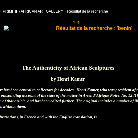
T PRIMITIF / AFRICAN ART GALLERY
»
Résultat de la recherche
Pages
1
2
3
Résultat de la recherche : 'benin'
The Authenticity of African Sculptures
by Henri Kamer
art has been central to collectors for decades. Henri Kamer, who was president of 
 outstanding account of the state of the matter in Artes d'Afrique Noire, No. 12 (1
 of that article, and has been edited further. The original includes a number of i
ces without them.
llustrations, in French and with the English translation, is