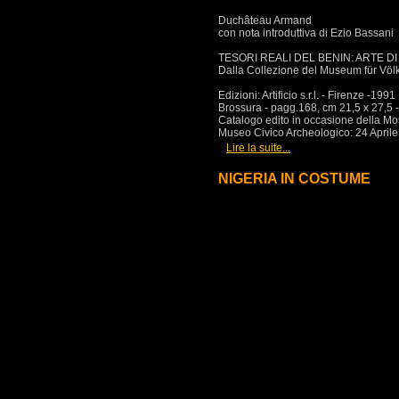
Duchâteau Armand
con nota introduttiva di Ezio Bassani
TESORI REALI DEL BENIN: ARTE 
Dalla Collezione del Museum für Völ
Edizioni: Artificio s.r.l. - Firenze -1991
Brossura - pagg.168, cm 21,5 x 27,5 - i
Catalogo edito in occasione della Mo
Museo Civico Archeologico: 24 Aprile
[
]
Lire la suite...
NIGERIA IN COSTUME