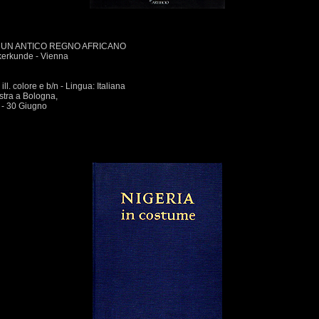
DI UN ANTICO REGNO AFRICANO
kerkunde - Vienna
ll. colore e b/n - Lingua: Italiana
stra a Bologna,
 - 30 Giugno