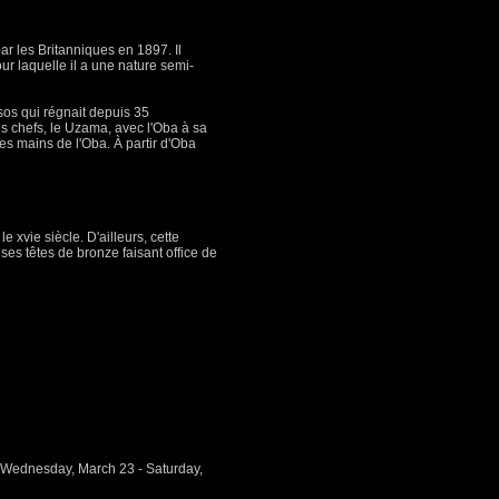
ar les Britanniques en 1897. Il
ur laquelle il a une nature semi-
sos qui régnait depuis 35
s chefs, le Uzama, avec l'Oba à sa
es mains de l'Oba. À partir d'Oba
 xvie siècle. D'ailleurs, cette
es têtes de bronze faisant office de
, Wednesday, March 23 - Saturday,