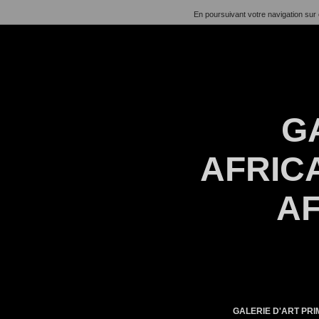
En poursuivant votre navigation sur 
G
AFRICA
AF
GALERIE D'ART PRIM