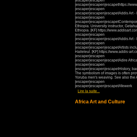
|escaper|escapen
|escaper|escapen|escapethttps://www
|escaper|escapen
|escaper|escapen|escapetAddis Art - E
|escaper|escapen
|escaper|escapen|escapetContemporary 
Ethiopia. University instructor, Getah
Ethiopia. [KF] https://www.addisart.co
|escaper|escapen
|escaper|escapen|escapetAddis Art - 
|escaper|escapen
|escaper|escapen|escapetArtists incl
Haileleul. [KF] https://www.addis-art.
|escaper|escapen
|escaper|escapen|escapetAdire Africa
|escaper|escapen
|escaper|escapen|escapetHistory, bac
The symbolism of images is often prov
Yoruba men's weaving. See also the Ad
|escaper|escapen
|escaper|escapen|escapetAfewerk
[
]
Lire la suite...
Africa Art and Culture