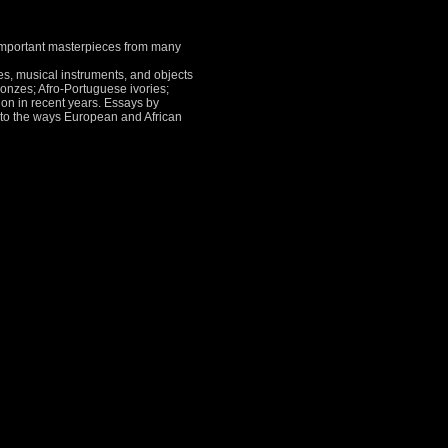
s important masterpieces from many
s, musical instruments, and objects
ronzes; Afro-Portuguese ivories;
ion in recent years. Essays by
 into the ways European and African