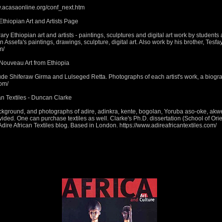
.acasaonline.org/conf_next.htm
thiopian Art and Artists Page
Ethiopian art and artists - paintings, sculptures and digital art work by students
un Assefa's paintings, drawings, sculpture, digital art. Also work by his brother, Tes
m/
Nouveau Art from Ethiopia
ude Shiferaw Girma and Lulseged Retta. Photographs of each artist's work, a biog
com/
n Textiles - Duncan Clarke
kground, and photographs of adire, adinkra, kente, bogolan, Yoruba aso-oke, akwet
ided. One can purchase textiles as well. Clarke's Ph.D. dissertation (School of Orie
ire African Textiles blog. Based in London. https://www.adireafricantextiles.com/