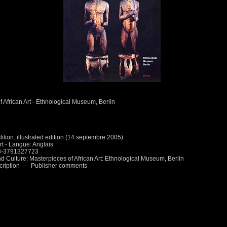
f African Art - Ethnological Museum, Berlin
dition: illustrated edition (14 septembre 2005)
Art - Langue: Anglais
78-3791327723
 Culture: Masterpieces of African Art: Ethnological Museum, Berlin
scription - Publisher comments