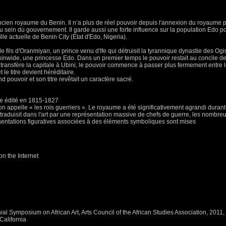
ancien royaume du Benin. Il n’a plus de réel pouvoir depuis l'annexion du royaume p
u sein du gouvernement. Il garde aussi une forte influence sur la population Edo po
lle actuelle de Benin City (État d'Edo, Nigeria).
 fils d'Oranmiyan, un prince venu d'Ife qui détruisit la tyrannique dynastie des Ogi
kinwide, une princesse Edo. Dans un premier temps le pouvoir restait au concile de
transfère la capitale à Ubini, le pouvoir commence à passer plus fermement entre l
le titre devient héréditaire.
nd pouvoir et son titre revêtait un caractère sacré.
re édité en 1815-1827
n appelle « les rois guerriers ». Le royaume a été significativement agrandi durant le
raduisit dans l'art par une représentation massive de chefs de guerre, les nombreus
ésentations figuratives associées à des éléments symboliques sont mises
n the Internet
al Symposium on African Art, Arts Council of the African Studies Association, 2011
California