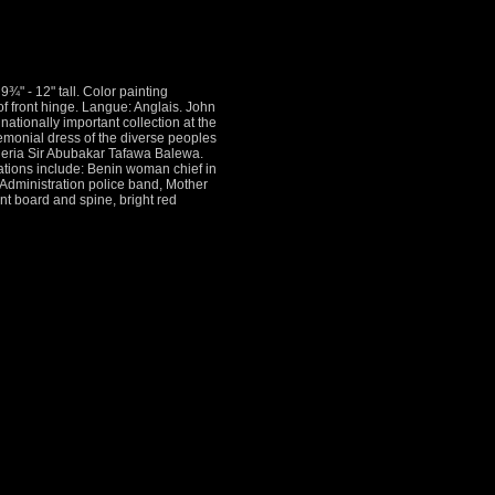
¾" - 12" tall. Color painting
 of front hinge. Langue: Anglais. John
nationally important collection at the
emonial dress of the diverse peoples
Nigeria Sir Abubakar Tafawa Balewa.
ations include: Benin woman chief in
 Administration police band, Mother
nt board and spine, bright red