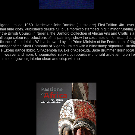
ria Limited, 1960. Hardcover. John Danford (illustratore). First Edition. 4to - over 9
iginal blue cloth. Publisher's deluxe full blue morocco stamped in gilt, minor rubbing
he British Council in Nigeria; the Danford Collection of African Arts and Crafts is a 
ull page colour reproductions of his paintings show the costumes, uniforms and cer
nificance of the details. With a foreword by the Prime Minister of the Federation of 
nager of the Shell Company of Nigeria Limited with a blindstamp signature. Illustr
the Ekong dance Ibibio, Sir Ademola II Alake of Abeokuta, Base drummer, Ilorin local
in weaver and more. Unpaginated, navy cloth boards with bright gilt lettering on fro
th mild edgewear; interior clean and crisp with no