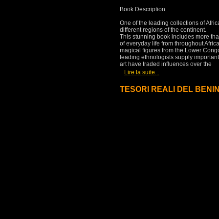
Book Description
One of the leading collections of Afri
different regions of the continent.
This stunning book includes more tha
of everyday life from throughout Afri
magical figures from the Lower Congo 
leading ethnologists supply important 
art have traded influences over the
[
]
Lire la suite...
TESORI REALI DEL BENI