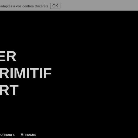
OK
 adaptés à vos centres d'intérêts.
ER
RIMITIF
ART
ionneurs
Annexes