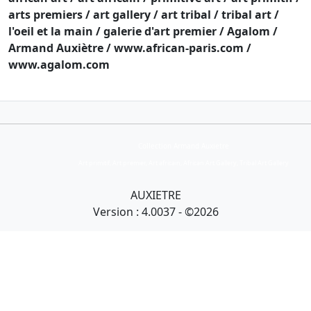
arts premiers / art gallery / art tribal / tribal art /
l'oeil et la main / galerie d'art premier / Agalom /
Armand Auxiètre / www.african-paris.com /
www.agalom.com
Collection Armand Auxietre
Art primitif, Art premier, Art africain, African Art Gallery, Tribal Art Gallery
AUXIETRE
Version : 4.0037 - ©2026