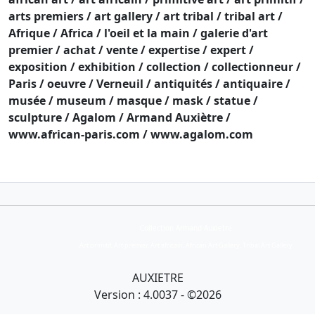
arts premiers / art gallery / art tribal / tribal art /
Afrique / Africa / l'oeil et la main / galerie d'art
premier / achat / vente / expertise / expert /
exposition / exhibition / collection / collectionneur /
Paris / oeuvre / Verneuil / antiquités / antiquaire /
musée / museum / masque / mask / statue /
sculpture / Agalom / Armand Auxiètre /
www.african-paris.com / www.agalom.com
Collection Armand Auxietre
Art primitif, Art premier, Art africain, African Art Gallery, Tribal Art Gallery
AUXIETRE
Version : 4.0037 - ©2026