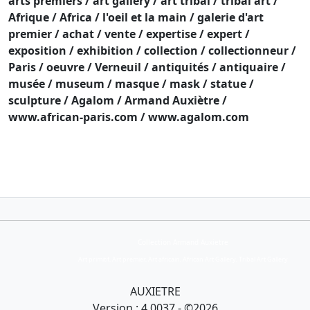
arts premiers / art gallery / art tribal / tribal art /
Afrique / Africa / l'oeil et la main / galerie d'art
premier / achat / vente / expertise / expert /
exposition / exhibition / collection / collectionneur /
Paris / oeuvre / Verneuil / antiquités / antiquaire /
musée / museum / masque / mask / statue /
sculpture / Agalom / Armand Auxiètre /
www.african-paris.com / www.agalom.com
email : contact@agalom.com
Collection Armand Auxietre
Art primitif, Art premier, Art africain, African Art Gallery, Tribal Art Gallery
AUXIETRE
Version : 4.0037 - ©2026