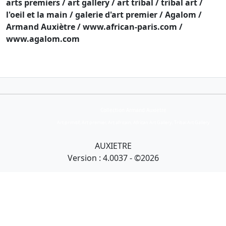
arts premiers / art gallery / art tribal / tribal art /
l'oeil et la main / galerie d'art premier / Agalom /
Armand Auxiètre / www.african-paris.com /
www.agalom.com
Collection Armand Auxietre
Art primitif, Art premier, Art africain, African Art Gallery, Tribal Art Gallery
AUXIETRE
Version : 4.0037 - ©2026