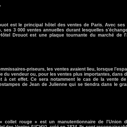
,
uot est le principal hôtel des ventes de Paris. Avec ses
es, ses 3 000 ventes annuelles durant lesquelles s’échang
'Hôtel Drouot est une plaque tournante du marché de l'
missaires-priseurs, les ventes avaient lieu, lorsque l’esp
cile du vendeur ou, pour les ventes plus importantes, dans 
t à cet effet. Ce sera notamment le cas de la vente de
 estampes de Jean de Julienne qui se tiendra dans le gr
 collet rouge » est un manutentionnaire de l'Union 
el des Ventes (UCHV), créé en 1834. Ils sont reconnaissab