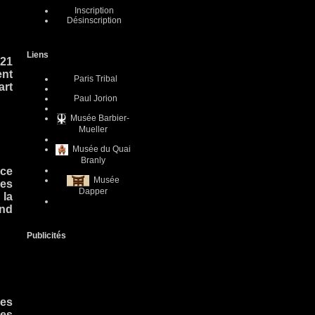
Inscription
Désinscription
Liens
 21
ent
Paris Tribal
art
Paul Jorion
Musée Barbier-
Mueller
Musée du Quai
Branly
ace
Musée
des
Dapper
 la
and
Publicités
des
les