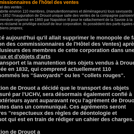
issionnaires de l'hôtel des ventes
el des ventes :
 abrite environ 110 membres, (manutentionnaires et déménageurs) tous savoyards
En 1852 l'inauguration de Drouot unique salle des ventes de la compagnie parisien
référendum organisé en 1860 par Napoléon III pour le rattachement de la Savoie à la
rs réclamé le privilège exclusif de leur corporation. Ils possèdent des parts égales
 biens propres;
é aujourd'hui qu'il allait supprimer le monopole de f
on des commissionnaires de l'Hôtel des Ventes) apr
lusieurs des membres de cette corporation dans un
ux et d'objets d'arts
ransport et la manutention des objets vendus à Drouo
réée en 1832, qui comprend actuellement 110
ommés les "Savoyards" ou les "collets rouges".
tion de Drouot a décidé que le transport des objets
ssuré par l'UCHV, sera désormais également confié à
extérieurs ayant auparavant reçu l'agrément de Drouo
ventes dans un communiqué. Ces agréments seront
ires "respectueux des règles de déontologie et
ot qui est en train de rédiger un cahier des charges.
tion de Drouot a