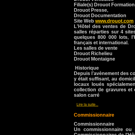
Filiale(s) Drouot Formation
Drouot Presse,
Drouot Documentation
Site Web
www.drouot.com
L
'Hôtel des ventes de Dro
salles réparties sur 4 sit
quelques 800 000 lots, l
français et international.
Les salles de vente
Drouot Richelieu
Drouot Montaigne
Historique
Depuis l’avènement des com
y était suffisant, au domi
locaux loués spécialemen
collection de gravures et
salon carré
[
]
Lire la suite...
Commissionnaire
Commissionnaire
Un commissionnaire ou «
Commissionnaires de l'Hôt