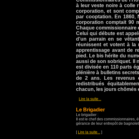
à leur veste noire à colle
corporation, et sont com
par cooptation. En 1860,
corporation comptait 90
Chaque commissionnaire es
Celui qui débute est appelé
d'un parrain en se vêtan
réunissent et votent à la
apprentissage avant de rev
pied. Le bis hérite du numé
aussi de son sobriquet. Il n'
est divisée en 110 parts é
plénière à bulletins secret
de 2 ans. Les revenus 
redistribués équitableme
chacun, les jours chômés 
[
]
Lire la suite...
Le Brigadier
Le brigadier :
Il est le chef des commissionnaires, 
gérance de leur entrepôt de bagnoleto
[
Lire la suite...
]