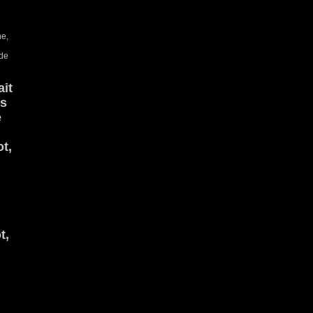
ne,
 de
ait
ès
e
t,
t,