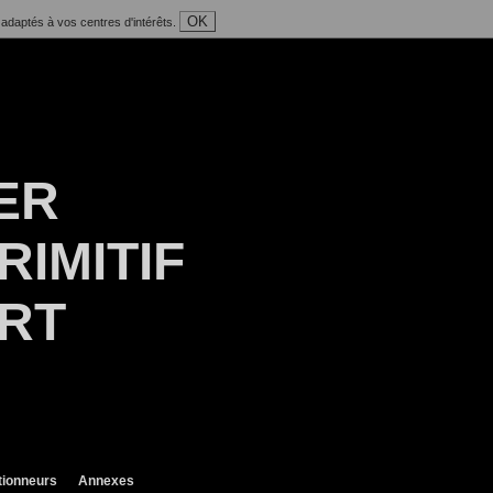
OK
 adaptés à vos centres d'intérêts.
ER
RIMITIF
ART
tionneurs
Annexes