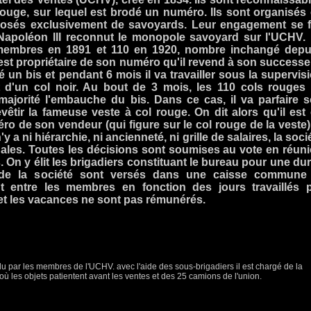
 rouge, sur lequel est brodé un numéro. Ils sont organisés
posés exclusivement de savoyards. Leur engagement se f
 Napoléon III reconnut le monopole savoyard sur l'UCHV.
 membres en 1891 et 110 en 1920, nombre inchangé depu
t propriétaire de son numéro qu'il revend à son successe
 un bis et pendant 6 mois il va travailler sous la supervis
t d'un col noir. Au bout de 3 mois, les 110 cols rouges
 majorité l'embauche du bis. Dans ce cas, il va parfaire 
êtir la fameuse veste à col rouge. On dit alors qu'il est
ro de son vendeur (qui figure sur le col rouge de la veste)
y a ni hiérarchie, ni ancienneté, ni grille de salaires, la soci
gales. Toutes les décisions sont soumises au vote en réun
s. On y élit les brigadiers constituant le bureau pour une du
de la société sont versés dans une caisse commune 
nt entre les membres en fonction des jours travaillés 
et les vacances ne sont pas rémunérés.
élu par les membres de l'UCHV. avec l'aide des sous-brigadiers il est chargé de la
ù les objets patientent avant les ventes et des 25 camions de l'union.