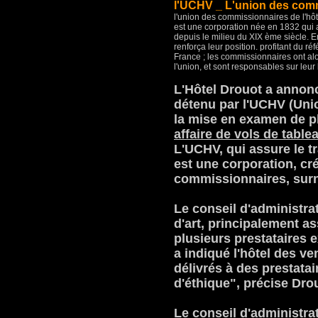
l'UCHV _ L'union des comm
l'union des commissionnaires de l'hôt
est une corporation née en 1832 qui
depuis le milieu du XIX ème siècle. 
renforça leur position. profitant du 
France ; les commissionnaires ont alo
l'union, et sont responsables sur leur
L'Hôtel Drouot a annonc
détenu par l'UCHV (Uni
la mise en examen de p
affaire de vols de tablea
L'UCHV, qui assure le t
est une corporation, c
commissionnaires, surn
Le conseil d'administra
d'art, principalement a
plusieurs prestataires 
a indiqué l'hôtel des 
délivrés à des prestata
d'éthique", précise Drou
Le conseil d'administra