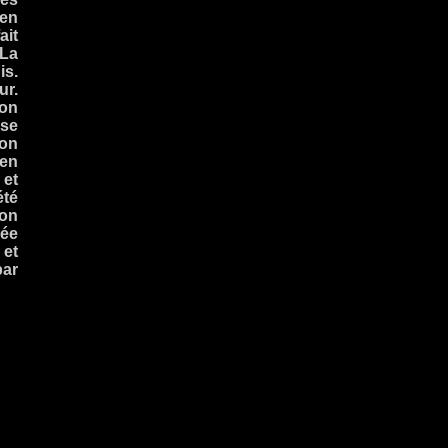
 en
ait
 La
is.
ur.
ion
 se
son
 en
 et
été
ion
rée
et
par