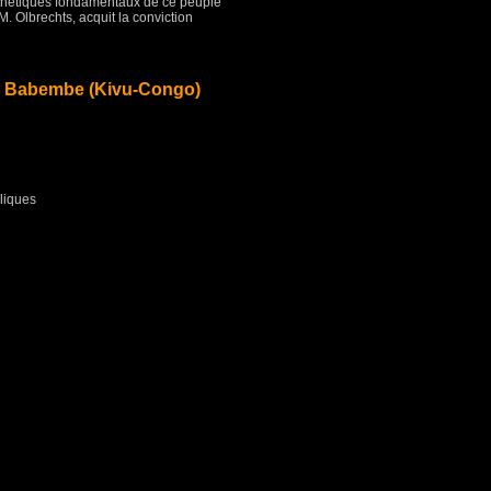
esthétiques fondamentaux de ce peuple
 M. Olbrechts, acquit la conviction
 Babembe (Kivu-Congo)
liques