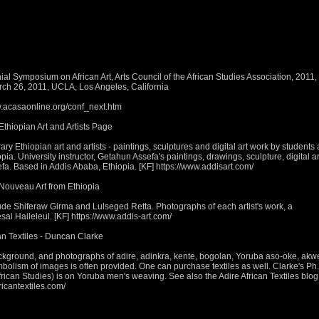
l Symposium on African Art, Arts Council of the African Studies Association, 2011,
ch 26, 2011, UCLA, Los Angeles, California
.acasaonline.org/conf_next.htm
thiopian Art and Artists Page
Ethiopian art and artists - paintings, sculptures and digital art work by students
ia. University instructor, Getahun Assefa's paintings, drawings, sculpture, digital ar
efa. Based in Addis Ababa, Ethiopia. [KF] https://www.addisart.com/
Nouveau Art from Ethiopia
ude Shiferaw Girma and Lulseged Retta. Photographs of each artist's work, a
i Haileleul. [KF] https://www.addis-art.com/
n Textiles - Duncan Clarke
kground, and photographs of adire, adinkra, kente, bogolan, Yoruba aso-oke, akw
bolism of images is often provided. One can purchase textiles as well. Clarke's Ph
frican Studies) is on Yoruba men's weaving. See also the Adire African Textiles blog
icantextiles.com/