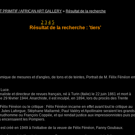
T PRIMITIF / AFRICAN ART GALLERY
»
Résultat de la recherche
Pages
1
2
3
4
5
Résultat de la recherche : 'tiers'
thmique de mesures et d'angles, de tons et de teintes, Portrait de M. Félix Fénéon e
 Luce.
naliste et directeur de revues français, né à Turin (Italie) le 22 juin 1861 et mort à
29 février 1944. Anarchiste, il est inculpé, en 1894, lors du procès des Trente
Félix Fénéon ou le critique : Félix Fénéon incarne en effet avant tout le critique au
, Jules Laforgue, Stéphane Mallarmé, Paul Valéry et Apollinaire seraient les grands
Prudhomme ou François Coppée, et qui rendait justice aux impressionnistes puis po
s encensaient les Pompiers.
ue, est créé en 1949 à l'initiative de la veuve de Félix Fénéon, Fanny Goubaux.