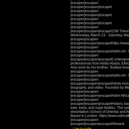
|escaper|escapen
|escaper|escapen|escapet
|escaper|escapen
|escaper|escapen|escapet
|escaper|escapen
|escaper|escapen|escapet
|escaper|escapen
|escaper|escapen|escapet15th Triennia
Wednesday, March 23 - Saturday, Mar
|escaper|escapen
|escaper|escapen|escapethttps://www
|escaper|escapen
|escaper|escapen|escapetAddis Art - E
|escaper|escapen
|escaper|escapen|escapetContemporary 
professionals from Addis Ababa, Ethiop
Also work by his brother, Tesfaye Ass
|escaper|escapen
|escaper|escapen|escapetAddis Art - 
|escaper|escapen
|escaper|escapen|escapetArtists incl
biography, and video. Founded by Mesa
|escaper|escapen
|escaper|escapen|escapetAdire Africa
|escaper|escapen
|escaper|escapen|escapetHistory, bac
ewe, kuba, and nupe textiles. The sym
dissertation (School of Oriental and A
Based in London. https://www.adireafr
|escaper|escapen
|escaper|escapen|escapetAfewerk
[
]
Lire la suite...