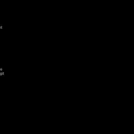
nt
re
git