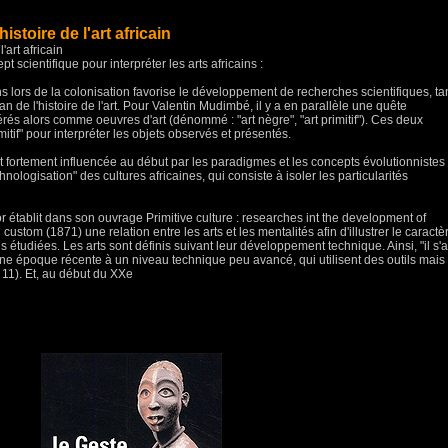
stoire de l'art africain
'art africain
 scientifique pour interpréter les arts africains :
ains lors de la colonisation favorise le développement de recherches scientifiques, ta
an de l'histoire de l'art. Pour Valentin Mudimbé, il y a en parallèle une quête
rés alors comme oeuvres d'art (dénommé : "art nègre", "art primitif"). Ces deux
itif" pour interpréter les objets observés et présentés.
t fortement influencée au début par les paradigmes et les concepts évolutionnistes
nologisation" des cultures africaines, qui consiste à isoler les particularités
or établit dans son ouvrage Primitive culture : researches int the development of
custom (1871) une relation entre les arts et les mentalités afin d'illustrer le caractè
ons étudiées. Les arts sont définis suivant leur développement technique. Ainsi, "il s'a
 une époque récente à un niveau technique peu avancé, qui utilisent des outils mais
 11). Et, au début du XXe