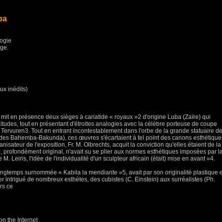
ba
logie
ège.
ux inédits)
mit en présence deux sièges à cariatide « royaux »2 d'origine Luba (Zaïre) qui
litudes, tout en présentant d'étroites analogies avec la célèbre porteuse de coupe
ervuren3. Tout en entrant incontestablement dans l'orbe de la grande statuaire d
des Bahemba-Bakunda), ces œuvres s'écartaient à tel point des canons esthétique
sateur de l'exposition, Fr. M. Olbrechts, acquit la conviction qu'elles étaient de la
e, profondément original, n'avait su se plier aux normes esthétiques imposées par l
 M. Leiris, l'idée de l'individualité d'un sculpteur africain (était) mise en avant »4.
ngtemps surnommée « Kabila la mendiante »5, avait par son originalité plastique e
r intrigué de nombreux esthètes, des cubistes (C. Einstein) aux surréalistes (Ph.
ers ce
n the Internet