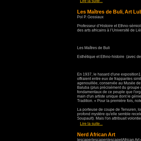
[
]
Lire la suite...
Les Maîtres de Buli, Art Lu
Pol P. Gossiaux
Professeur d’Histoire et Ethno-sémio
des arts africains à l’Université de Li
Les Maîtres de Buli
Esthétique et Ethno-histoire (avec de
En 1937, le hasard d'une exposition1 
offraient entre eux de frappantes simi
agenouillée, conservée au Musée de T
Baluba (plus précisément du groupe 
fondamentaux de ce peuple que l'organi
main d'un artiste unique dont le géni
Tradition. « Pour la première fois, note
La porteuse de coupe de Tervuren, lo
profond mystère qu'elle semble recele
Soupault). Mais l'on attribuait volonti
[
]
Lire la suite...
Nerd African Art
|escaper|escapen|escapetAfrican Art o