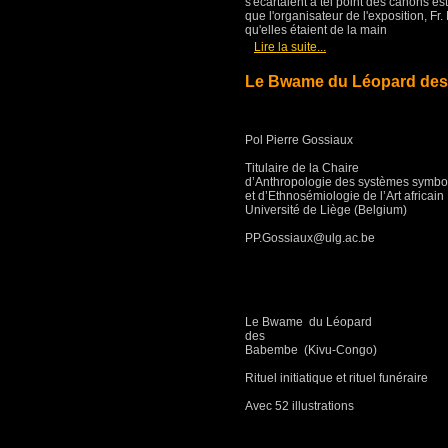
s'écartaient à tel point des canons 
que l'organisateur de l'exposition, Fr.
qu'elles étaient de la main
[
]
Lire la suite...
Le Bwame du Léopard des
Pol Pierre Gossiaux
Titulaire de la Chaire
d’Anthropologie des systèmes symbo
et d’Ethnosémiologie de l’Art africain
Université de Liège (Belgium)
PP.Gossiaux@ulg.ac.be
Le Bwame du Léopard
des
Babembe (Kivu-Congo)
Rituel initiatique et rituel funéraire
Avec 52 illustrations