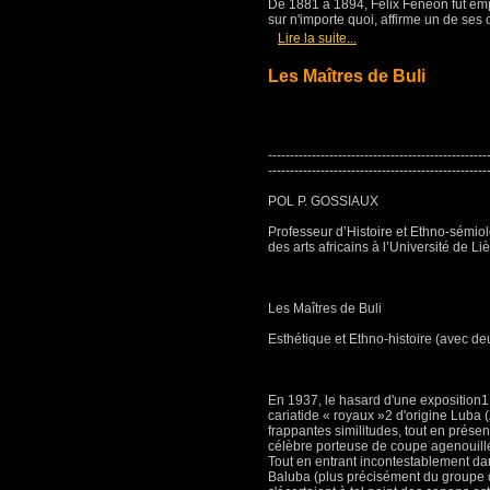
De 1881 à 1894, Félix Fénéon fut emp
sur n'importe quoi, affirme un de ses c
[
]
Lire la suite...
Les Maîtres de Buli
--------------------------------------------------
--------------------------------------------------
POL P. GOSSIAUX
Professeur d’Histoire et Ethno-sémio
des arts africains à l’Université de Li
Les Maîtres de Buli
Esthétique et Ethno-histoire (avec de
En 1937, le hasard d'une exposition
cariatide « royaux »2 d'origine Luba (
frappantes similitudes, tout en présen
célèbre porteuse de coupe agenouil
Tout en entrant incontestablement dan
Baluba (plus précisément du group