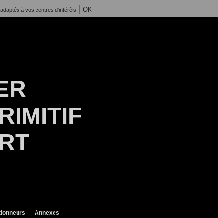
OK
 adaptés à vos centres d'intérêts.
ER
RIMITIF
ART
tionneurs
Annexes