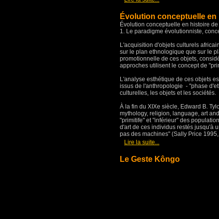
Évolution conceptuelle en hi
Évolution conceptuelle en histoire de l
1. Le paradigme évolutionniste, concept
L'acquisition d'objets culturels afric
sur le plan ethnologique que sur le pl
promotionnelle de ces objets, considé
approches utilisent le concept de "prim
L'analyse esthétique de ces objets es
issus de l'anthropologie - "phase d'eth
culturelles, les objets et les sociétés.
À la fin du XIXe siècle, Edward B. Tyl
mythology, religion, language, art and 
"primitife" et "inférieur" des populati
d'art de ces individus restés jusqu'à
pas des machines" (Sally Price 1995,
[
]
Lire la suite...
Le Geste Kôngo