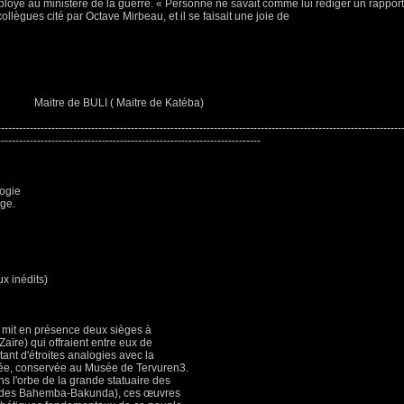
loyé au ministère de la guerre. « Personne ne savait comme lui rédiger un rapport
ollègues cité par Octave Mirbeau, et il se faisait une joie de
Maitre de BULI ( Maitre de Katéba)
----------------------------------------------------------------------------------------------------------------
-------------------------------------------------------------------------
logie
ège.
ux inédits)
1 mit en présence deux sièges à
Zaïre) qui offraient entre eux de
tant d'étroites analogies avec la
lée, conservée au Musée de Tervuren3.
s l'orbe de la grande statuaire des
e des Bahemba-Bakunda), ces œuvres