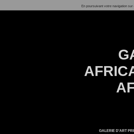
En poursuivant votre navigation sur 
G
AFRICA
AF
GALERIE D'ART PRI