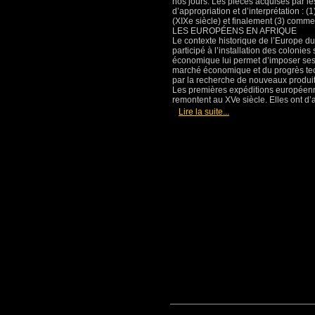
nos jours. Les pièces acquises par l
d’appropriation et d’interprétation : 
(XIXe siècle) et finalement (3) comme 
LES EUROPÉENS EN AFRIQUE
Le contexte historique de l’Europe d
participé à l’installation des colonie
économique lui permet d’imposer ses 
marché économique et du progrès tech
par la recherche de nouveaux produit
Les premières expéditions européennes
remontent au XVe siècle. Elles ont d’a
[
]
Lire la suite...