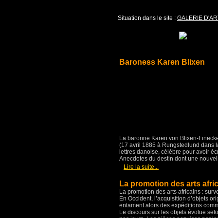
Situation dans le site :
GALERIE D'AR
Baroness Karen Blixen
La baronne Karen von Blixen-Fineck
(17 avril 1885 à Rungstedlund dans
lettres danoise, célèbre pour avoir écri
Anecdotes du destin dont une nouvell
[
]
Lire la suite...
La promotion des arts afri
La promotion des arts africains : surv
En Occident, l’acquisition d’objets o
entament alors des expéditions comme
Le discours sur les objets évolue selo