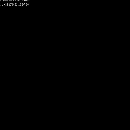
de Verneuil 75007 PARIS
. : +33 (0)6 61 12 97 26