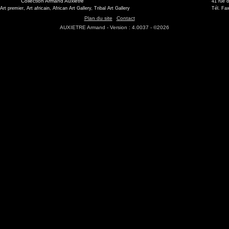
Collection Armand Auxietre
41 rue 
 Art premier, Art africain, African Art Gallery, Tribal Art Gallery
Tél. Fax
Plan du site
Contact
AUXIETRE Armand - Version : 4.0037 - ©2026