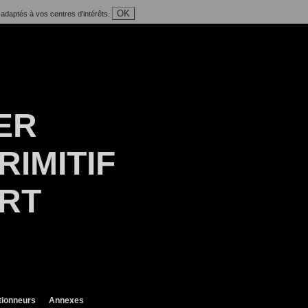
OK
 adaptés à vos centres d'intérêts.
ER
RIMITIF
ART
tionneurs
Annexes