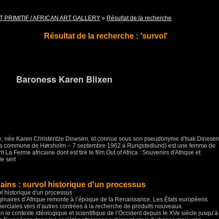
T PRIMITIF / AFRICAN ART GALLERY
»
Résultat de la recherche
Résultat de la recherche : 'survol'
Barone
ss Karen Blixen
e, née Karen Christentze Dinesen, et connue sous son pseudonyme d'Isak Dinese
 la commune de Hørsholm – 7 septembre 1962 à Rungstedlund) est une femme de
t La Ferme africaine dont est tiré le film Out of Africa : Souvenirs d'Afrique et
e sert
cains : survol historique d'un processus
ol historique d'un processus
riginaires d’Afrique remonte à l’époque de la Renaissance. Les États européens
rciales vers d’autres contrées à la recherche de produits nouveaux.
n le contexte idéologique et scientifique de l’Occident depuis le XVe siècle jusqu’à