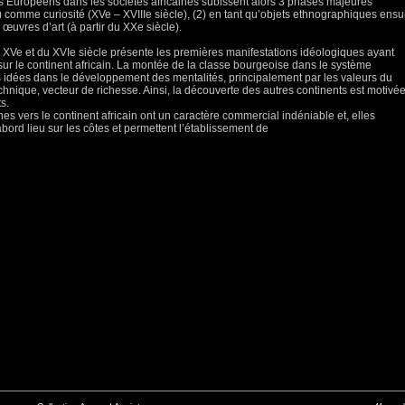
es Européens dans les sociétés africaines subissent alors 3 phases majeures
(1) comme curiosité (XVe – XVIIIe siècle), (2) en tant qu’objets ethnographiques ensu
œuvres d’art (à partir du XXe siècle).
u XVe et du XVIe siècle présente les premières manifestations idéologiques ayant
s sur le continent africain. La montée de la classe bourgeoise dans le système
idées dans le développement des mentalités, principalement par les valeurs du
nique, vecteur de richesse. Ainsi, la découverte des autres continents est motivé
s.
 vers le continent africain ont un caractère commercial indéniable et, elles
bord lieu sur les côtes et permettent l’établissement de