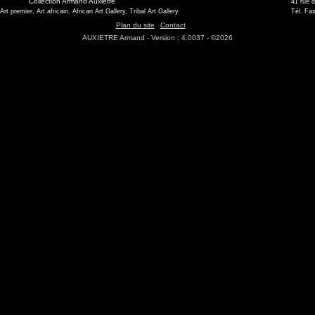
Collection Armand Auxietre
41 rue 
 Art premier, Art africain, African Art Gallery, Tribal Art Gallery
Tél. Fax
Plan du site
Contact
AUXIETRE Armand - Version : 4.0037 - ©2026