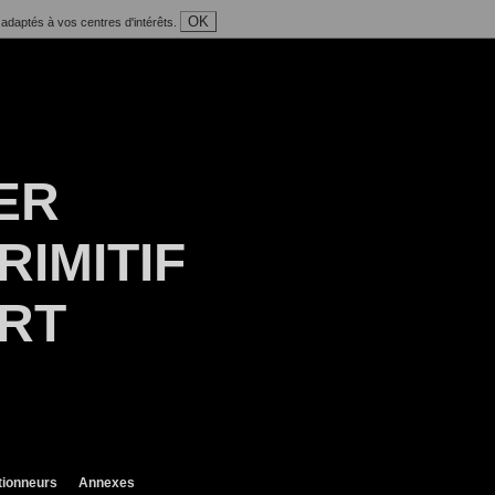
OK
 adaptés à vos centres d'intérêts.
ER
RIMITIF
ART
tionneurs
Annexes