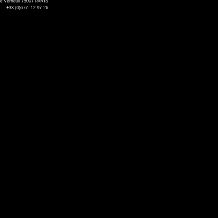
de Verneuil 75007 PARIS
. : +33 (0)6 61 12 97 26