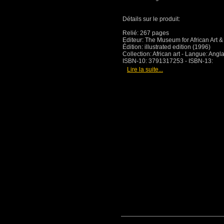
Détails sur le produit:
Relié: 267 pages
Editeur: The Museum for African Art &
Édition: illustrated edition (1996)
Collection: African art - Langue: Angl
ISBN-10: 3791317253 - ISBN-13:
[
]
Lire la suite...