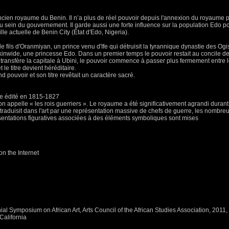
ancien royaume du Benin. Il n’a plus de réel pouvoir depuis l'annexion du royaume p
u sein du gouvernement. Il garde aussi une forte influence sur la population Edo po
lle actuelle de Benin City (État d'Edo, Nigeria).
 fils d'Oranmiyan, un prince venu d'Ife qui détruisit la tyrannique dynastie des Ogi
kinwide, une princesse Edo. Dans un premier temps le pouvoir restait au concile de
transfère la capitale à Ubini, le pouvoir commence à passer plus fermement entre l
le titre devient héréditaire.
nd pouvoir et son titre revêtait un caractère sacré.
re édité en 1815-1827
n appelle « les rois guerriers ». Le royaume a été significativement agrandi durant le
raduisit dans l'art par une représentation massive de chefs de guerre, les nombreus
ésentations figuratives associées à des éléments symboliques sont mises
n the Internet
al Symposium on African Art, Arts Council of the African Studies Association, 2011
California