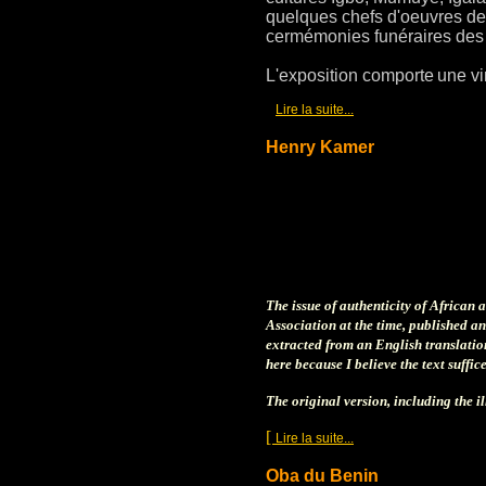
quelques chefs d'oeuvres d
cermémonies funéraires des c
L'exposition comporte
une vi
[
]
Lire la suite...
Henry Kamer
The issue of authenticity of African 
Association at the time, published an
extracted from an English translation
here because I believe the text suffi
The original version, including the i
[
]
Lire la suite...
Oba du Benin