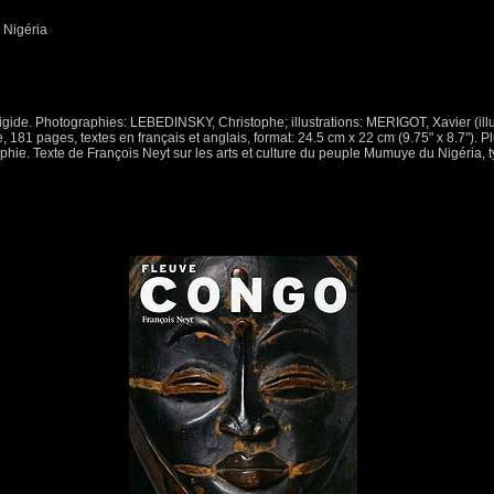
Nigéria
rigide. Photographies: LEBEDINSKY, Christophe; illustrations: MERIGOT, Xavier (illu
de, 181 pages, textes en français et anglais, format: 24.5 cm x 22 cm (9.75" x 8.7").
graphie. Texte de François Neyt sur les arts et culture du peuple Mumuye du Nigéria, 