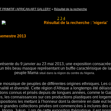
T PRIMITIF / AFRICAN ART GALLERY
»
Résultat de la recherche
Pages
1
2
3
4
Résultat de la recherche : 'nigeria'
 semestre 2013
n présente du 9 janvier au 23 mai 2013, une exposition consacrée
un très beau masque représentant un buffle caractérisique de la
peuple Mama
situé dans la région du centre du Nigeria.
 mosaïque de peuples de différentes origines ethniques. Les cr
alité et diversité. Cette région d'Afrique a longtemps été délais
ctions connus et prisés depuis de longues années, comme le Gab
, les connaissances sur ces productions plastiques ont lorgem
ositions les mettant à l'honneur dont la dernière en date eut l
 De grandes collections privées ont commencées à inclures des
 Idoma, Jukun...Lors de cette exposition thématique, il est poss