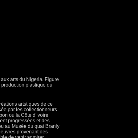
 aux arts du Nigeria. Figure
 production plastique du
éations artstiques de ce
sée par les collectionneurs
on ou la Côte d'Ivoire.
ent progressées et des
ieu au Musée du quai Branly
 oeuvres provenant des
ible de venir admirer