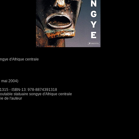
ngye d'Afrique centrale
27 mai 2004)
391315 - ISBN-13: 978-8874391318
able statuaire songye d'Afrique centrale
e de l'auteur