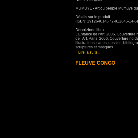
MUMUYE - Art du peuple Mumuye du 
Détails sur le produit:
(ISBN: 2912646146 / 2-912646-14-6)
Descrizione libro:
L'Enfance de l'Art, 2006. Couverture 
de l'Art, Paris, 2006. Couverture rigi
illustrations, cartes, dessins, biblio
sculptures et masques
[
]
Lire la suite...
FLEUVE CONGO