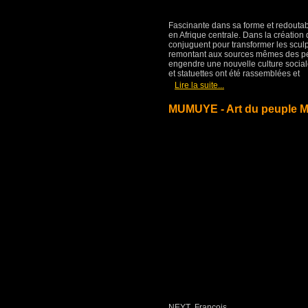
Fascinante dans sa forme et redoutab
en Afrique centrale. Dans la création 
conjuguent pour transformer les scul
remontant aux sources mêmes des peup
engendre une nouvelle culture sociale
et statuettes ont été rassemblées et
[
]
Lire la suite...
MUMUYE - Art du peuple M
NEYT François