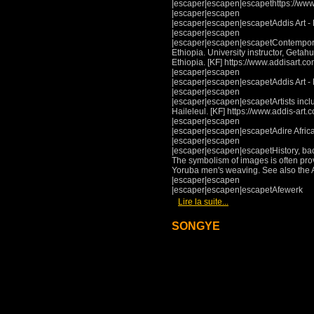
|escaper|escapen|escapethttps://www
|escaper|escapen
|escaper|escapen|escapetAddis Art - E
|escaper|escapen
|escaper|escapen|escapetContemporary 
Ethiopia. University instructor, Getah
Ethiopia. [KF] https://www.addisart.co
|escaper|escapen
|escaper|escapen|escapetAddis Art - 
|escaper|escapen
|escaper|escapen|escapetArtists incl
Haileleul. [KF] https://www.addis-art.
|escaper|escapen
|escaper|escapen|escapetAdire Africa
|escaper|escapen
|escaper|escapen|escapetHistory, bac
The symbolism of images is often prov
Yoruba men's weaving. See also the Ad
|escaper|escapen
|escaper|escapen|escapetAfewerk
[
]
Lire la suite...
SONGYE