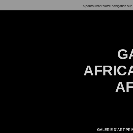
En poursuivant votre navigation sur 
G
AFRICA
AF
GALERIE D'ART PRIM