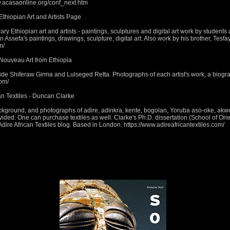
.acasaonline.org/conf_next.htm
thiopian Art and Artists Page
Ethiopian art and artists - paintings, sculptures and digital art work by students
un Assefa's paintings, drawings, sculpture, digital art. Also work by his brother, Tes
m/
Nouveau Art from Ethiopia
ude Shiferaw Girma and Lulseged Retta. Photographs of each artist's work, a biog
com/
n Textiles - Duncan Clarke
kground, and photographs of adire, adinkra, kente, bogolan, Yoruba aso-oke, akwet
ided. One can purchase textiles as well. Clarke's Ph.D. dissertation (School of Orie
ire African Textiles blog. Based in London. https://www.adireafricantextiles.com/