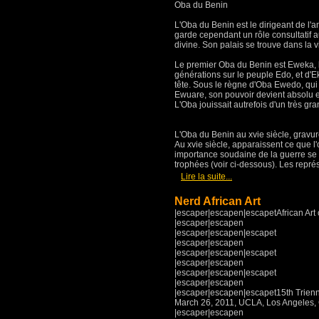
Oba du Benin
L'Oba du Benin est le dirigeant de l'
garde cependant un rôle consultatif a
divine. Son palais se trouve dans la vi
Le premier Oba du Benin est Eweka, le
générations sur le peuple Edo, et d'E
tête. Sous le règne d'Oba Ewedo, qui 
Ewuare, son pouvoir devient absolu et 
L'Oba jouissait autrefois d'un très gra
L'Oba du Benin au xvie siècle, gravu
Au xvie siècle, apparaissent ce que l'o
importance soudaine de la guerre se t
trophées (voir ci-dessous). Les repr
[
]
Lire la suite...
Nerd African Art
|escaper|escapen|escapetAfrican Art o
|escaper|escapen
|escaper|escapen|escapet
|escaper|escapen
|escaper|escapen|escapet
|escaper|escapen
|escaper|escapen|escapet
|escaper|escapen
|escaper|escapen|escapet15th Trienni
March 26, 2011, UCLA, Los Angeles, 
|escaper|escapen