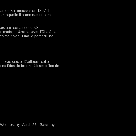
ar les Britanniques en 1897. Il
ur laquelle il a une nature semi-
sos qui régnait depuis 35
s chefs, le Uzama, avec l'Oba à sa
es mains de l'Oba. À partir d'Oba
 xvie siècle. D'ailleurs, cette
es têtes de bronze faisant office de
, Wednesday, March 23 - Saturday,