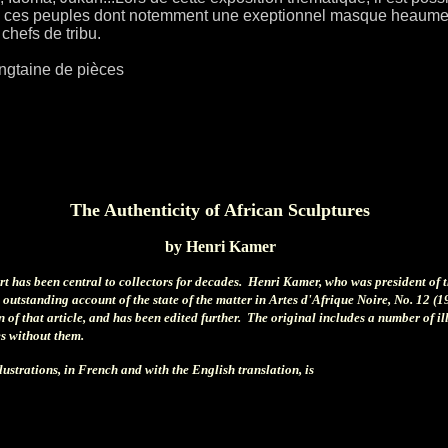
e ces peuples dont notemment une exeptionnel masque heaume I
hefs de tribu.
ngtaine de pièces
The Authenticity of African Sculptures
by Henri Kamer
art has been central to collectors for decades. Henri Kamer, who was president of 
 outstanding account of the state of the matter in Artes d'Afrique Noire, No. 12 (1
 of that article, and has been edited further. The original includes a number of i
ces without them.
llustrations, in French and with the English translation, is