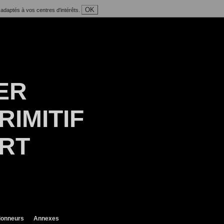
OK
 adaptés à vos centres d'intérêts.
ER
RIMITIF
ART
ionneurs
Annexes