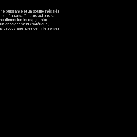
une puissance et un souffle inégalés
et du " nganga ". Leurs actions se
s une dimension insoupçonnée
s un enseignement ésotérique,
s cet ouvrage, près de mille statues