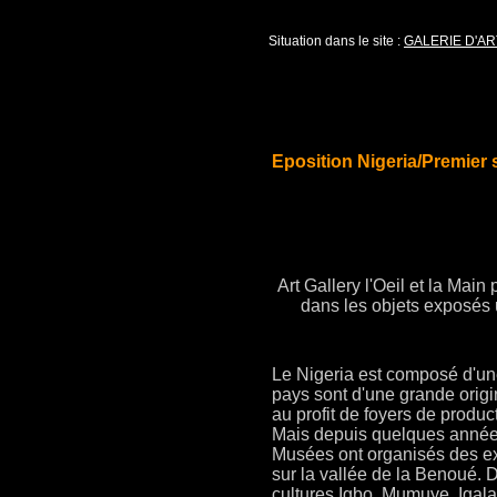
Situation dans le site :
GALERIE D'AR
Eposition Nigeria/Premier
Art Gallery l'Oeil et la Mai
dans les objets exposés 
Le Nigeria est composé d'une
pays sont d'une grande origin
au profit de foyers de produ
Mais depuis quelques années
Musées ont organisés des exp
sur la vallée de la Benoué.
cultures Igbo, Mumuye, Igala,