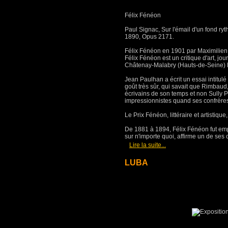
Félix Fénéon
Paul Signac, Sur l'émail d'un fond ry
1890, Opus 2171.
Félix Fénéon en 1901 par Maximilien
Félix Fénéon est un critique d'art, jour
Châtenay-Malabry (Hauts-de-Seine) le 
Jean Paulhan a écrit un essai intitulé 
goût très sûr, qui savait que Rimbaud
écrivains de son temps et non Sully 
impressionnistes quand ses confrère
Le Prix Fénéon, littéraire et artistiq
De 1881 à 1894, Félix Fénéon fut emp
sur n'importe quoi, affirme un de ses c
[
]
Lire la suite...
LUBA