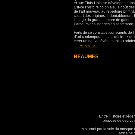
et aux Etats-Unis, se développe dans
Est-ce l’histoire coloniale, le goût 
de l’art nouveau au répertoire primitif
cet art des origines. Indéniablement,
l’image du grand nombre de galeries
Parcours des Mondes en septembre, d
Forts de ce constat et conscients de 
d’art contemporain mais désireux de s
créer un nouvel évènement au printe
[
]
Lire la suite...
HEAUMES
Entre Histoire et lég
propose de décrypte
explorant par la voix du masque e
africaine 