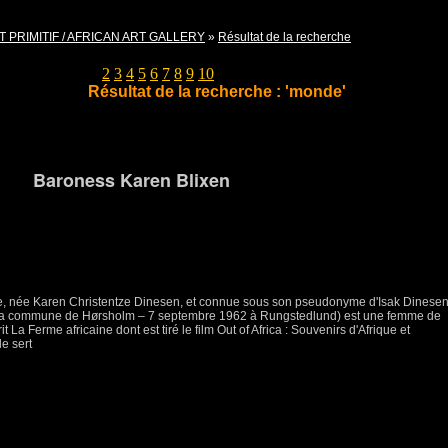
T PRIMITIF / AFRICAN ART GALLERY
»
Résultat de la recherche
Pages
1
2
3
4
5
6
7
8
9
10
Résultat de la recherche : 'monde'
Barone
ss Karen Blixen
e, née Karen Christentze Dinesen, et connue sous son pseudonyme d'Isak Dinese
 la commune de Hørsholm – 7 septembre 1962 à Rungstedlund) est une femme de
t La Ferme africaine dont est tiré le film Out of Africa : Souvenirs d'Afrique et
e sert