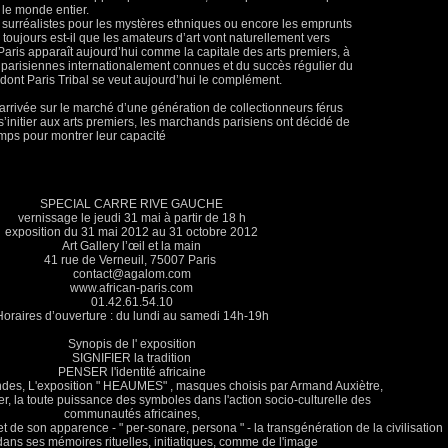
 le monde entier.
des surréalistes pour les mystères ethniques ou encore les emprunts
, toujours est-il que les amateurs d’art vont naturellement vers
 Paris apparaît aujourd’hui comme la capitale des arts premiers, à
 parisiennes internationalement connues et du succès régulier du
ont Paris Tribal se veut aujourd’hui le complément.
l’arrivée sur le marché d’une génération de collectionneurs férus
’initier aux arts premiers, les marchands parisiens ont décidé de
mps pour montrer leur capacité
SPECIAL CARRE RIVE GAUCHE
vernissage le jeudi 31 mai à partir de 18 h
exposition du 31 mai 2012 au 31 octobre 2012
Art Gallery l’œil et la main
41 rue de Verneuil, 75007 Paris
contact@agalom.com
www.african-paris.com
01.42.61.54.10
Horaires d’ouverture : du lundi au samedi 14h-19h
Synopis de l' exposition
SIGNIFIER la tradition
PENSER l'identité africaine
endes, L'exposition " HEAUMES" , masques choisis par Armand Auxiètre,
r, la toute puissance des symboles dans l'action socio-culturelle des
communautés africaines,
t de son apparence - " per-sonare, persona " - la transgénération de la civilisation
dans ses mémoires rituelles, initiatiques, comme de l'image