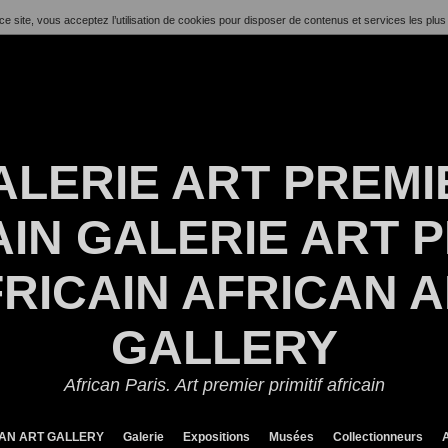
ce site, vous acceptez l’utilisation de cookies pour disposer de contenus et services les plus
ALERIE ART PREMI
IN GALERIE ART P
RICAIN AFRICAN 
GALLERY
African Paris. Art premier primitif africain
ICAN ART GALLERY
Galerie
Expositions
Musées
Collectionneurs
A