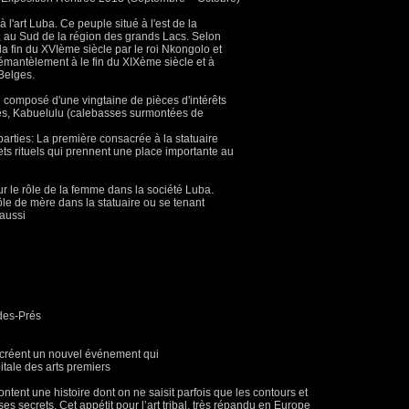
l'art Luba. Ce peuple situé à l'est de la
au Sud de la région des grands Lacs. Selon
 la fin du XVIème siècle par le roi Nkongolo et
émantèlement à le fin du XIXème siècle et à
 Belges.
composé d'une vingtaine de pièces d'intérêts
tues, Kabuelulu (calebasses surmontées de
arties: La première consacrée à la statuaire
ets rituels qui prennent une place importante au
ur le rôle de la femme dans la société Luba.
le de mère dans la statuaire ou se tenant
 aussi
des-Prés
s créent un nouvel événement qui
itale des arts premiers
content une histoire dont on ne saisit parfois que les contours et
ses secrets. Cet appétit pour l’art tribal, très répandu en Europe