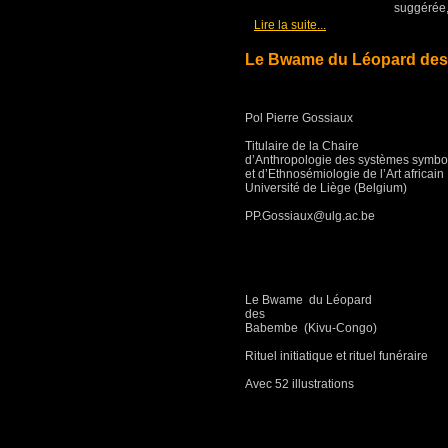
sugg
[
]
Lire la suite...
Le Bwame du Léopard des
Pol Pierre Gossiaux
Titulaire de la Chaire
d’Anthropologie des systèmes symbo
et d’Ethnosémiologie de l’Art africain
Université de Liège (Belgium)
PP.Gossiaux@ulg.ac.be
Le Bwame du Léopard
des
Babembe (Kivu-Congo)
Rituel initiatique et rituel funéraire
Avec 52 illustrations