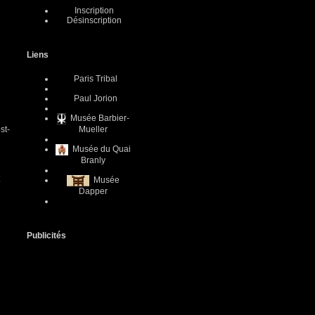
Inscription
Désinscription
n
Liens
Paris Tribal
Paul Jorion
Musée Barbier-
st-
Mueller
Musée du Quai
Branly
Musée
Dapper
Publicités