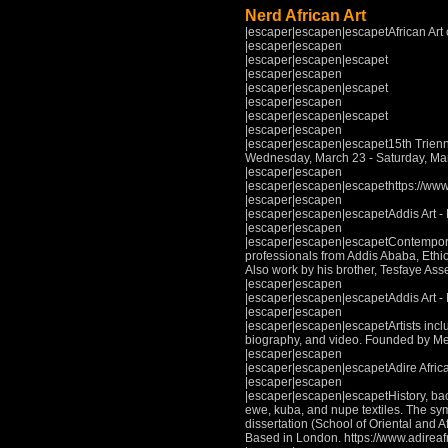
Nerd African Art
|escaper|escapen|escapetAfrican Art o
|escaper|escapen
|escaper|escapen|escapet
|escaper|escapen
|escaper|escapen|escapet
|escaper|escapen
|escaper|escapen|escapet
|escaper|escapen
|escaper|escapen|escapet15th Triennia
Wednesday, March 23 - Saturday, Mar
|escaper|escapen
|escaper|escapen|escapethttps://www
|escaper|escapen
|escaper|escapen|escapetAddis Art - E
|escaper|escapen
|escaper|escapen|escapetContemporary 
professionals from Addis Ababa, Ethiop
Also work by his brother, Tesfaye Ass
|escaper|escapen
|escaper|escapen|escapetAddis Art - 
|escaper|escapen
|escaper|escapen|escapetArtists incl
biography, and video. Founded by Mesa
|escaper|escapen
|escaper|escapen|escapetAdire Africa
|escaper|escapen
|escaper|escapen|escapetHistory, bac
ewe, kuba, and nupe textiles. The sym
dissertation (School of Oriental and A
Based in London. https://www.adireafr