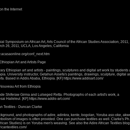
n the Internet
l Symposium on African Art, Arts Council of the African Studies Association, 2011,
ch 26, 2011, UCLA, Los Angeles, California
.acasaonline.org/conf_next.htm
thiopian Art and Artists Page
Ethiopian art and artists - paintings, sculptures and digital art work by students
ia. University instructor, Getahun Assefa's paintings, drawings, sculpture, digital ar
efa. Based in Addis Ababa, Ethiopia. [KF] https://www.addisart.com/
Nouveau Art from Ethiopia
ude Shiferaw Girma and Lulseged Retta. Photographs of each artist's work, a
i Haileleul. [KF] https://www.addis-art.com/
n Textiles - Duncan Clarke
kground, and photographs of adire, adinkra, kente, bogolan, Yoruba aso-oke, akw
bolism of images is often provided. One can purchase textiles as well. Clarke's Ph
frican Studies) is on Yoruba men's weaving. See also the Adire African Textiles blog
icantextiles.com/