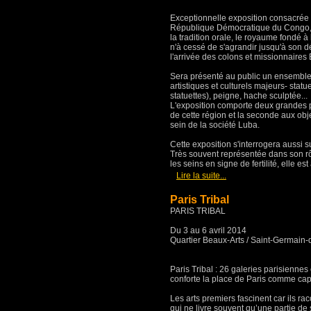
Exceptionnelle exposition consacrée à 
République Démocratique du Congo, 
la tradition orale, le royaume fondé à
n'à cessé de s'agrandir jusqu'à son d
l'arrivée des colons et missionnaires
Sera présenté au public un ensemble 
artistiques et culturels majeurs- sta
statuettes), peigne, hache sculptée...
L'exposition comporte deux grandes p
de cette région et la seconde aux obj
sein de la société Luba.
Cette exposition s'interrogera aussi s
Très souvent représentée dans son rô
les seins en signe de fertilité, elle est
[
]
Lire la suite...
Paris Tribal
PARIS TRIBAL
Du 3 au 6 avril 2014
Quartier Beaux-Arts / Saint-Germain-
Paris Tribal : 26 galeries parisienne
conforte la place de Paris comme cap
Les arts premiers fascinent car ils ra
qui ne livre souvent qu’une partie de 