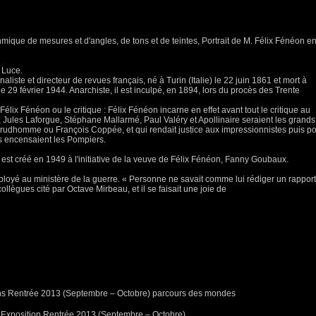
thmique de mesures et d'angles, de tons et de teintes, Portrait de M. Félix Fénéon e
 Luce.
naliste et directeur de revues français, né à Turin (Italie) le 22 juin 1861 et mort à
29 février 1944. Anarchiste, il est inculpé, en 1894, lors du procès des Trente
Félix Fénéon ou le critique : Félix Fénéon incarne en effet avant tout le critique au
, Jules Laforgue, Stéphane Mallarmé, Paul Valéry et Apollinaire seraient les grands
Prudhomme ou François Coppée, et qui rendait justice aux impressionnistes puis po
s encensaient les Pompiers.
ue, est créé en 1949 à l'initiative de la veuve de Félix Fénéon, Fanny Goubaux.
loyé au ministère de la guerre. « Personne ne savait comme lui rédiger un rapport
ollègues cité par Octave Mirbeau, et il se faisait une joie de
Exposition Rentrée 2013 (Septembre – Octobre)