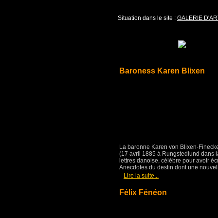
Situation dans le site :
GALERIE D'AR
Baroness Karen Blixen
La baronne Karen von Blixen-Fineck
(17 avril 1885 à Rungstedlund dans
lettres danoise, célèbre pour avoir écri
Anecdotes du destin dont une nouvell
[
]
Lire la suite...
Félix Fénéon