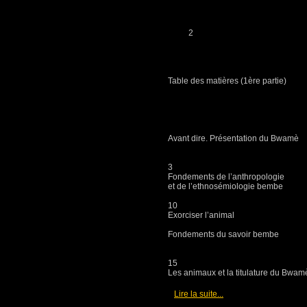
2
Table des matières (1ère partie)
Avant dire. Présentati
3
Fondements de l’anthropologie
et de l’ethnosémiologie bembe
10
Exorciser l’animal
Fondements du savoir bembe
15
Les animaux et la titulature du Bwam
[
]
Lire la suite...