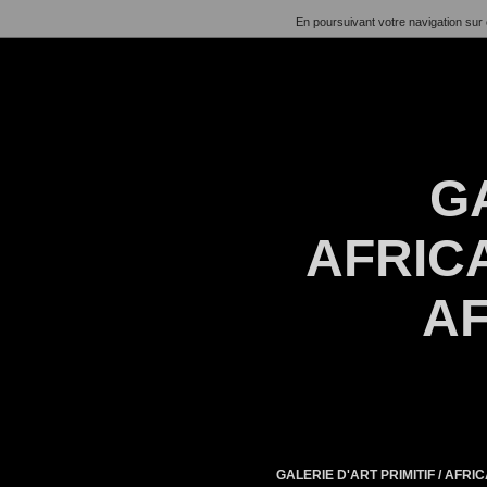
En poursuivant votre navigation sur 
G
AFRICA
AF
GALERIE D'ART PRIMITIF / AFR