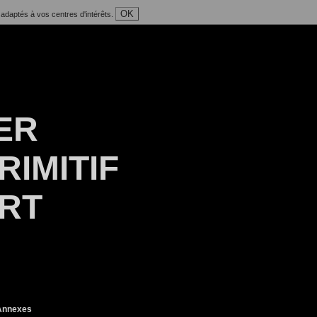
OK
 adaptés à vos centres d'intérêts.
ER
RIMITIF
ART
nnexes