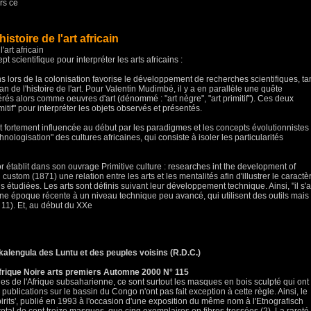
ers ce
stoire de l'art africain
'art africain
 scientifique pour interpréter les arts africains :
ains lors de la colonisation favorise le développement de recherches scientifiques, ta
an de l'histoire de l'art. Pour Valentin Mudimbé, il y a en parallèle une quête
rés alors comme oeuvres d'art (dénommé : "art nègre", "art primitif"). Ces deux
itif" pour interpréter les objets observés et présentés.
t fortement influencée au début par les paradigmes et les concepts évolutionnistes
nologisation" des cultures africaines, qui consiste à isoler les particularités
or établit dans son ouvrage Primitive culture : researches int the development of
custom (1871) une relation entre les arts et les mentalités afin d'illustrer le caractè
ons étudiées. Les arts sont définis suivant leur développement technique. Ainsi, "il s'a
 une époque récente à un niveau technique peu avancé, qui utilisent des outils mais
 11). Et, au début du XXe
alengula des Luntu et des peuples voisins (R.D.C.)
Afrique Noire arts premiers Automne 2000 N° 115
ques de l'Afrique subsaharienne, ce sont surtout les masques en bois sculpté qui ont
 publications sur le bassin du Congo n'ont pas fait exception à cette règle. Ainsi, le
pirits', publié en 1993 à l'occasion d'une exposition du même nom à l'Etnografisch