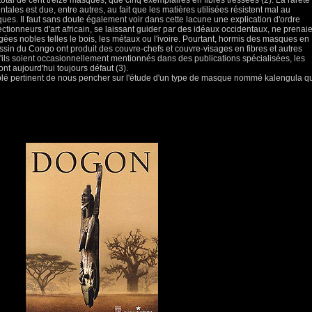
tal de cent treize masques, que cinq exemplaires en fibres tressées (2). La rareté
ntales est due, entre autres, au fait que les matières utilisées résistent mal au
ues. Il faut sans doute également voir dans cette lacune une explication d'ordre
lectionneurs d'art africain, se laissant guider par des idéaux occidentaux, ne prenai
ées nobles telles le bois, les métaux ou l'ivoire. Pourtant, hormis des masques en
ssin du Congo ont produit des couvre-chefs et couvre-visages en fibres et autres
'ils soient occasionnellement mentionnés dans des publications spécialisées, les
nt aujourd'hui toujours défaut (3).
mblé pertinent de nous pencher sur l'étude d'un type de masque nommé kalengula qu