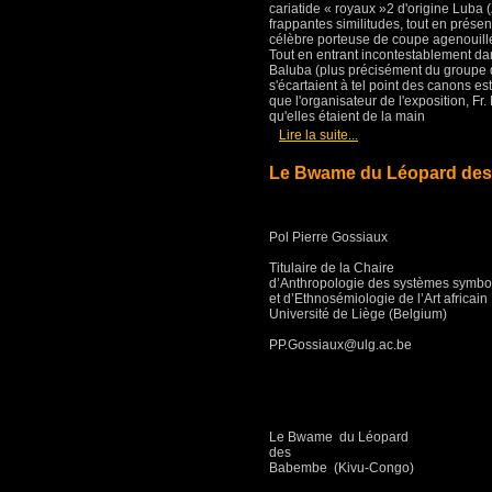
cariatide « royaux »2 d'origine Luba (
frappantes similitudes, tout en présen
célèbre porteuse de coupe agenouil
Tout en entrant incontestablement dan
Baluba (plus précisément du group
s'écartaient à tel point des canons 
que l'organisateur de l'exposition, Fr.
qu'elles étaient de la main
[
]
Lire la suite...
Le Bwame du Léopard des
Pol Pierre Gossiaux
Titulaire de la Chaire
d’Anthropologie des systèmes symbo
et d’Ethnosémiologie de l’Art africain
Université de Liège (Belgium)
PP.Gossiaux@ulg.ac.be
Le Bwame du Léopard
des
Babembe (Kivu-Congo)