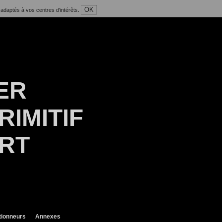
OK
 adaptés à vos centres d'intérêts.
ER
RIMITIF
ART
tionneurs
Annexes