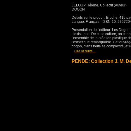
LELOUP Hélène, Collectif (Auteur)
DOGON
Détails sur le produit: Broché: 415 p
Langue: Français - ISBN-10: 275720
Présentation de l'éditeur: Les Dogon, 
d'existence. De cette culture, on conn
l'ensemble de la création plastique 
l'esthétique remarquable. Cet ouvrage s
dogon, clans toute sa complexité, et r
[
]
Lire la suite...
PENDE: Collection J. M. D