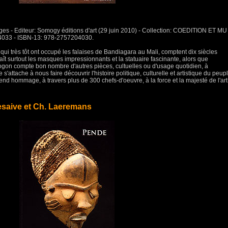
ages - Editeur: Somogy éditions d'art (29 juin 2010) - Collection: COEDITION ET MU 
4033 - ISBN-13: 978-2757204030.
qui très tôt ont occupé les falaises de Bandiagara au Mali, comptent dix siècles
aît surtout les masques impressionnants et la statuaire fascinante, alors que
dogon compte bon nombre d'autres pièces, cultuelles ou d'usage quotidien, à
'attache à nous faire découvrir l'histoire politique, culturelle et artistique du peup
end hommage, à travers plus de 300 chefs-d'oeuvre, à la force et la majesté de l'art
esaive et Ch. Laeremans