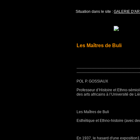
Situation dans le site :
GALERIE D'AR
Les Maîtres de Buli
--------------------------------------------------
--------------------------------------------------
POL P. GOSSIAUX
Professeur d’Histoire et Ethno-sémio
des arts africains à l’Université de Li
Les Maîtres de Buli
Esthétique et Ethno-histoire (avec de
En 1937, le hasard d'une exposition