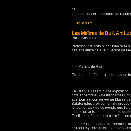
15
Les animaux et la titulature du Bwam
[
]
Lire la suite...
Les Maîtres de Buli, Art Lu
Pol P. Gossiaux
Professeur d’Histoire et Ethno-sémio
des arts africains à l’Université de Li
Les Maîtres de Buli
Esthétique et Ethno-histoire (avec de
En 1937, le hasard d'une exposition1 
offraient entre eux de frappantes simi
agenouillée, conservée au Musée de T
Baluba (plus précisément du groupe 
fondamentaux de ce peuple que l'organi
main d'un artiste unique dont le géni
Tradition. « Pour la première fois, note
La porteuse de coupe de Tervuren, lo
profond mystère qu'elle semble recele