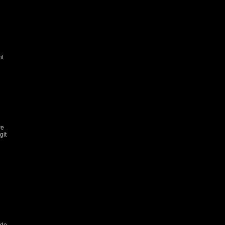
nt
re
git