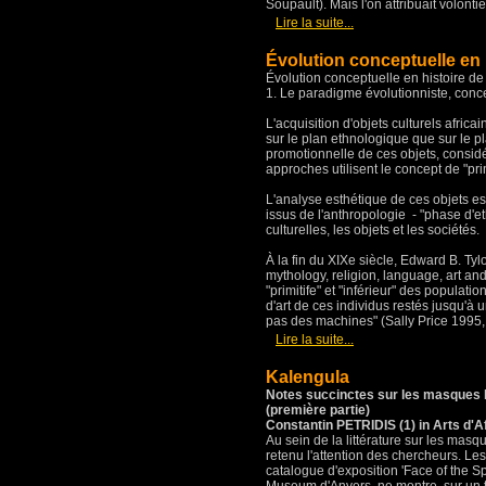
Soupault). Mais l'on attribuait volonti
[
]
Lire la suite...
Évolution conceptuelle en hi
Évolution conceptuelle en histoire de l
1. Le paradigme évolutionniste, concept
L'acquisition d'objets culturels afric
sur le plan ethnologique que sur le pl
promotionnelle de ces objets, considé
approches utilisent le concept de "prim
L'analyse esthétique de ces objets es
issus de l'anthropologie - "phase d'eth
culturelles, les objets et les sociétés.
À la fin du XIXe siècle, Edward B. Tyl
mythology, religion, language, art and 
"primitife" et "inférieur" des populati
d'art de ces individus restés jusqu'à
pas des machines" (Sally Price 1995,
[
]
Lire la suite...
Kalengula
Notes succinctes sur les masques k
(première partie)
Constantin PETRIDIS (1) in Arts d'
Au sein de la littérature sur les mas
retenu l'attention des chercheurs. Les
catalogue d'exposition 'Face of the S