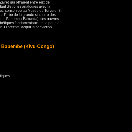
Zaïre) qui offraient entre eux de
tant d'étroites analogies avec la
lée, conservée au Musée de Tervuren3.
s l'orbe de la grande statuaire des
e des Bahemba-Bakunda), ces œuvres
esthétiques fondamentaux de ce peuple
 M. Olbrechts, acquit la conviction
 Babembe (Kivu-Congo)
liques