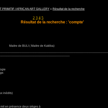
T PRIMITIF / AFRICAN ART GALLERY
»
Résultat de la recherche
Pages
1
2
3
4
5
Résultat de la recherche : 'compte'
Maitre de BULI ( Maitre de Katéba)
----------------------------------------------------------------------------------------------------------------
-------------------------------------------------------------------------
logie
ège.
ux inédits)
1 mit en présence deux sièges à