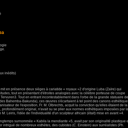
è
ba
logie
ège.
ux inédits)
mit en présence deux sièges à cariatide « royaux »2 d'origine Luba (Zaïre) qui
litudes, tout en présentant d'étroites analogies avec la célèbre porteuse de coupe
ervuren3. Tout en entrant incontestablement dans l'orbe de la grande statuaire d
des Bahemba-Bakunda), ces œuvres s'écartaient à tel point des canons esthétique
sateur de l'exposition, Fr. M. Olbrechts, acquit la conviction qu'elles étaient de la
e, profondément original, n'avait su se plier aux normes esthétiques imposées par l
 M. Leiris, l'idée de l'individualité d'un sculpteur africain (était) mise en avant »4.
ngtemps surnommée « Kabila la mendiante »5, avait par son originalité plastique e
r intrigué de nombreux esthètes, des cubistes (C. Einstein) aux surréalistes (Ph.