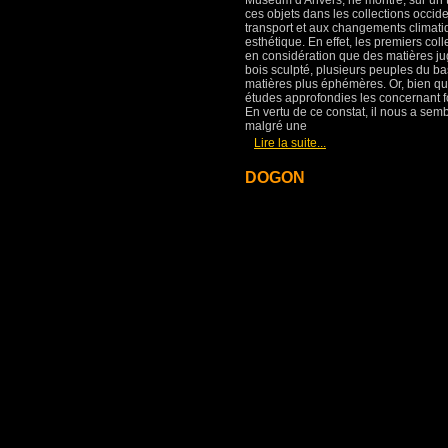
Museum d'Anvers, ne montre, sur un to
ces objets dans les collections occide
transport et aux changements climatiq
esthétique. En effet, les premiers col
en considération que des matières jug
bois sculpté, plusieurs peuples du ba
matières plus éphémères. Or, bien qu
études approfondies les concernant fo
En vertu de ce constat, il nous a se
malgré une
[
]
Lire la suite...
DOGON